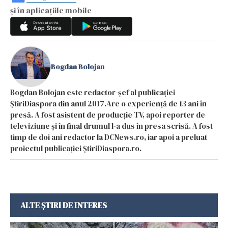
și în aplicațiile mobile
Bogdan Bolojan
Bogdan Bolojan este redactor-șef al publicației
ȘtiriDiaspora din anul 2017.Are o experiență de 13 ani în
presă. A fost asistent de producție TV, apoi reporter de
televiziune și în final drumul l-a dus în presa scrisă. A fost
timp de doi ani redactor la DCNews.ro, iar apoi a preluat
proiectul publicației ȘtiriDiaspora.ro.
ALTE ȘTIRI DE INTERES