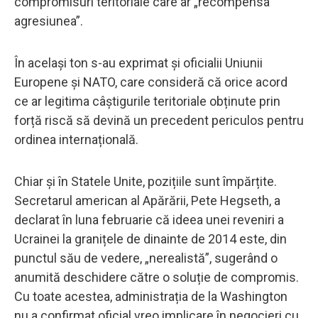
compromisuri teritoriale care ar „recompensa
agresiunea”.
În același ton s-au exprimat și oficialii Uniunii
Europene și NATO, care consideră că orice acord
ce ar legitima câștigurile teritoriale obținute prin
forță riscă să devină un precedent periculos pentru
ordinea internațională.
Chiar și în Statele Unite, pozițiile sunt împărțite.
Secretarul american al Apărării, Pete Hegseth, a
declarat în luna februarie că ideea unei reveniri a
Ucrainei la granițele de dinainte de 2014 este, din
punctul său de vedere, „nerealistă”, sugerând o
anumită deschidere către o soluție de compromis.
Cu toate acestea, administrația de la Washington
nu a confirmat oficial vreo implicare în negocieri cu