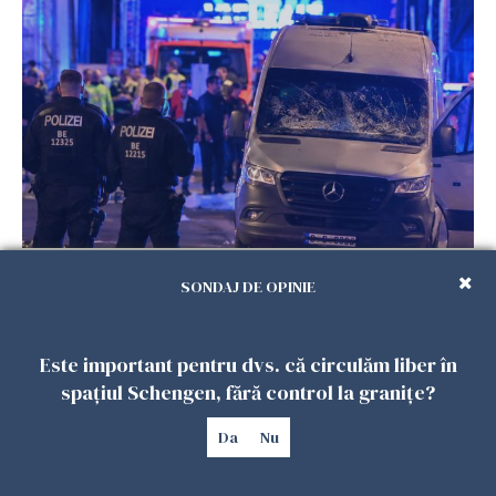
Teroare la Berlin, în timpul Gay Pride: o dubiță
a intrat în mulțime. Un mort și 15 răniți
SONDAJ DE OPINIE
26 IULIE 2026
Este important pentru dvs. că circulăm liber în
spațiul Schengen, fără control la granițe?
Da
Nu