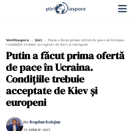
StiriDiaspora
›
Știri
›
Putin a făcut prima ofertă de pace în Ucraina.
Condițiile trebuie acceptate de Kiev și europeni
Putin a făcut prima ofertă
de pace în Ucraina.
Condițiile trebuie
acceptate de Kiev și
europeni
De
Bogdan Bolojan
23 APRILIE 2025