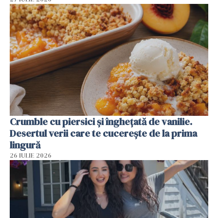
Crumble cu piersici și înghețată de vanilie.
Desertul verii care te cucerește de la prima
lingură
26 IULIE 2026