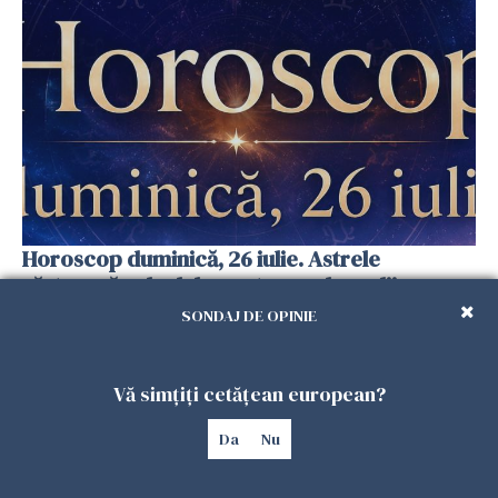
Horoscop duminică, 26 iulie. Astrele
răstoarnă calculele pentru unele zodii
25 IULIE 2026
SONDAJ DE OPINIE
Vă simțiți cetățean european?
Da
Nu