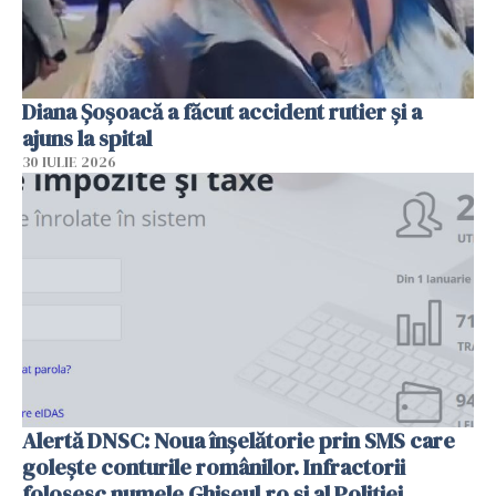
Diana Șoșoacă a făcut accident rutier și a
ajuns la spital
30 IULIE 2026
Alertă DNSC: Noua înșelătorie prin SMS care
golește conturile românilor. Infractorii
folosesc numele Ghișeul.ro și al Poliției