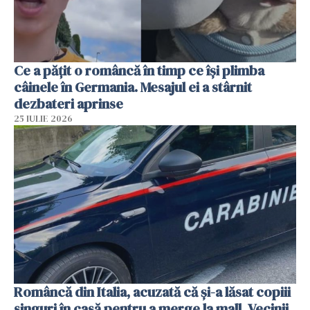
Ce a pățit o româncă în timp ce își plimba
câinele în Germania. Mesajul ei a stârnit
dezbateri aprinse
25 IULIE 2026
Româncă din Italia, acuzată că și-a lăsat copiii
singuri în casă pentru a merge la mall. Vecinii