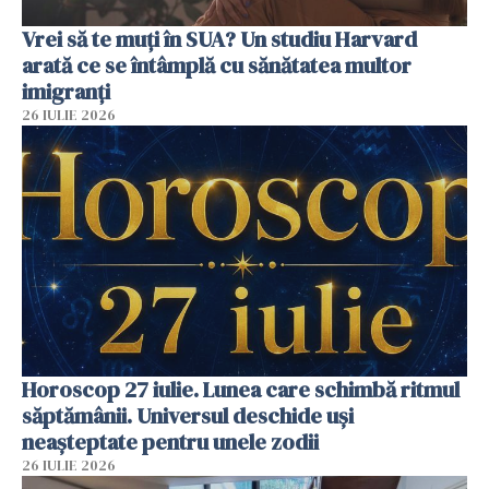
Vrei să te muți în SUA? Un studiu Harvard
arată ce se întâmplă cu sănătatea multor
imigranți
26 IULIE 2026
Horoscop 27 iulie. Lunea care schimbă ritmul
săptămânii. Universul deschide uși
neașteptate pentru unele zodii
26 IULIE 2026