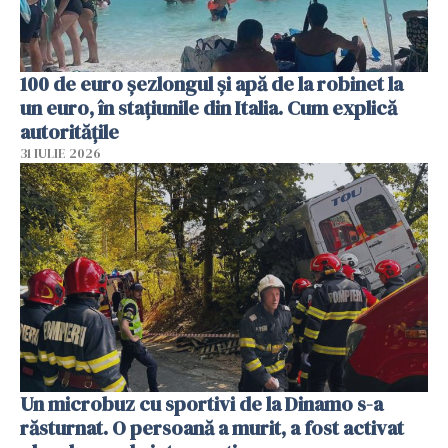
100 de euro șezlongul și apă de la robinet la
un euro, în stațiunile din Italia. Cum explică
autoritățile
31 IULIE 2026
Un microbuz cu sportivi de la Dinamo s-a
răsturnat. O persoană a murit, a fost activat