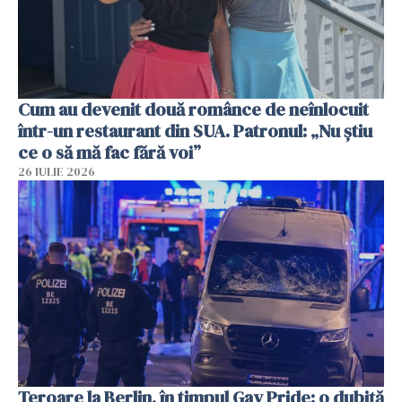
Cum au devenit două românce de neînlocuit
într-un restaurant din SUA. Patronul: „Nu știu
ce o să mă fac fără voi”
26 IULIE 2026
Teroare la Berlin, în timpul Gay Pride: o dubiță