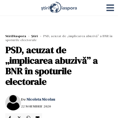
StiriDiaspora
›
Știri
›
PSD, acuzat de „implicarea abuzivă” a BNR în
spoturile electorale
PSD, acuzat de
„implicarea abuzivă” a
BNR în spoturile
electorale
De
Nicoleta Nicolau
22 NOIEMBRIE 2020