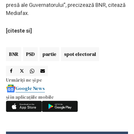
presă ale Guvernatorului”, precizează BNR, citează
Mediafax.
[citeste si]
BNR
PSD
partie
spot electoral
Urmăriți-ne și pe
Google News
și în aplicațiile mobile