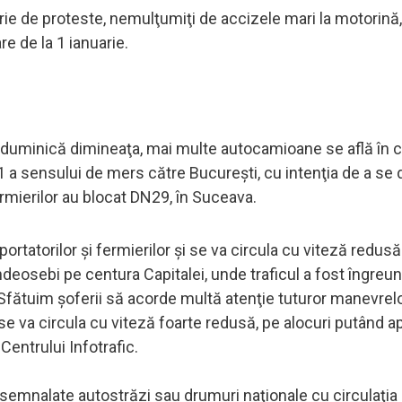
rie de proteste, nemulţumiţi de accizele mari la motorină,
re de la 1 ianuarie.
, duminică dimineaţa, mai multe autocamioane se află în 
 1 a sensului de mers către Bucureşti, cu intenţia de a se
ermierilor au blocat DN29, în Suceava.
rtatorilor şi fermierilor şi se va circula cu viteză redusă
 îndeosebi pe centura Capitalei, unde traficul a fost îngreun
.) Sfătuim şoferii să acorde multă atenţie tuturor manevrel
se va circula cu viteză foarte redusă, pe alocuri putând a
 Centrului Infotrafic.
emnalate autostrăzi sau drumuri naţionale cu circulaţia 