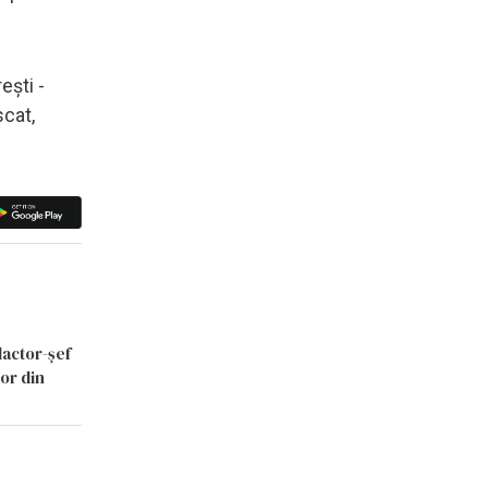
eşti -
scat,
dactor-șef
lor din