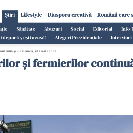
Știri
Lifestyle
Diaspora creativă
Românii care 
ație
Sănătate
Abuzuri
Social
Editorial
Info-
ti departe, ești acasă!
Alegeri Prezidențiale
Interviuri
ntinuă și duminică, în toată țara
ilor și fermierilor continuă