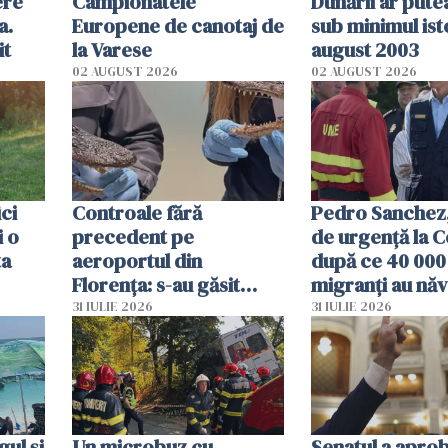
ere
Campionatele
Dunării ar pute
a.
Europene de canotaj de
sub minimul ist
it
la Varese
august 2003
02 AUGUST 2026
02 AUGUST 2026
ici
Controale fără
Pedro Sanchez, 
i o
precedent pe
de urgență la C
ta
aeroportul din
după ce 40 000
Florența: s-au găsit
migranți au năv
capete de aligator și o
teritoriul spani
31 IULIE 2026
31 IULIE 2026
sumă imensă de bani
mobiliza toate
resursele"
ul și
Un microbuz cu
Senatul a apro