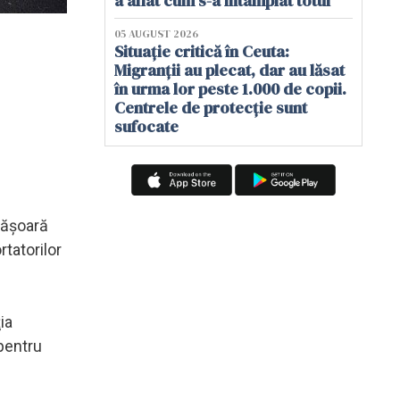
a aflat cum s-a întâmplat totul
05 AUGUST 2026
Situație critică în Ceuta:
Migranții au plecat, dar au lăsat
în urma lor peste 1.000 de copii.
Centrele de protecție sunt
sufocate
făşoară
rtatorilor
ia
 pentru