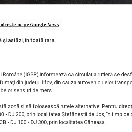
ărește-ne pe Google News
și astăzi, în toată țara.
ţiei Române (IGPR) informează că circulaţia rutieră se des
fumaţi din judeţul Ilfov, din cauza autovehiculelor transpo
mbelor sensuri de mers.
ă zonă şi să folosească rutele alternative. Pentru direcţ
 - DJ 200, prin localitatea Ştefăneştii de Jos, în timp ce
B - DJ 100 - DJ 300, prin localitatea Găneasa.