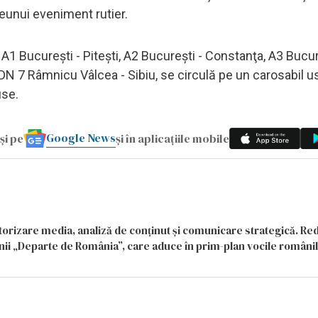
eunui eveniment rutier.
e A1 Bucureşti - Piteşti, A2 Bucureşti - Constanţa, A3 Bucur
i DN 7 Râmnicu Vâlcea - Sibiu, se circulă pe un carosabil u
duse.
Google News
și pe
și în aplicațiile mobile
itorizare media, analiză de conținut și comunicare strategică. Re
siunii „Departe de România”, care aduce în prim-plan vocile români