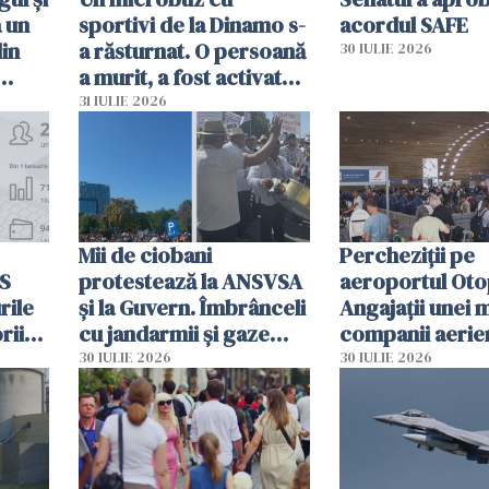
a un
sportivi de la Dinamo s-
acordul SAFE
din
a răsturnat. O persoană
30 IULIE 2026
a murit, a fost activat
planul roșu de
31 IULIE 2026
intervenție
Mii de ciobani
Percheziții pe
MS
protestează la ANSVSA
aeroportul Oto
rile
și la Guvern. Îmbrânceli
Angajații unei 
rii
cu jandarmii și gaze
companii aerie
lacrimogene
parfumuri, ceas
30 IULIE 2026
30 IULIE 2026
ției
mâncarea desti
vânzării