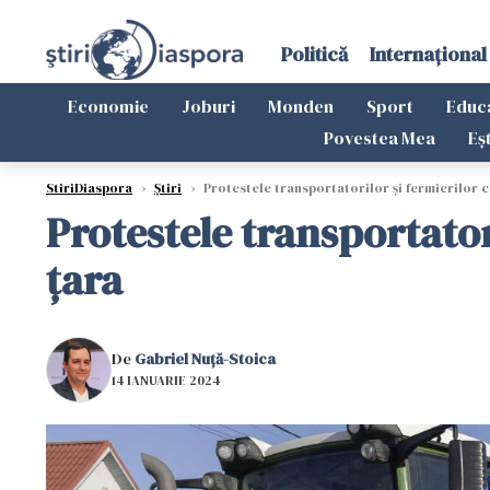
Politică
Internațional
Economie
Joburi
Monden
Sport
Educ
Povestea Mea
Eș
StiriDiaspora
›
Știri
›
Protestele transportatorilor și fermierilor co
Protestele transportator
țara
De
Gabriel Nuță-Stoica
14 IANUARIE 2024