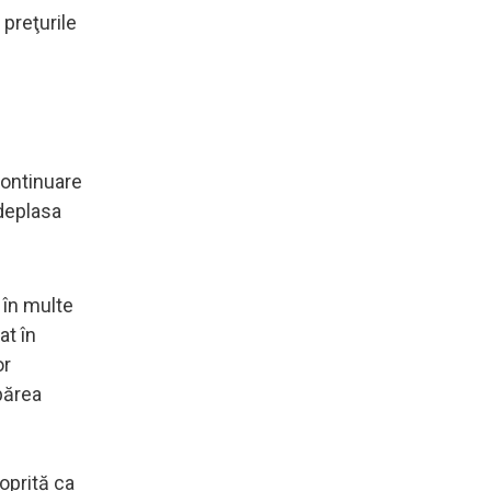
 preţurile
continuare
 deplasa
 în multe
at în
or
părea
oprită ca