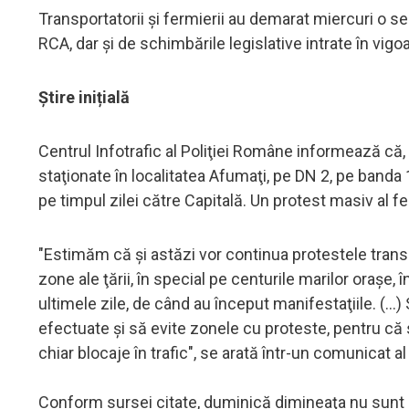
Transportatorii şi fermierii au demarat miercuri o se
RCA, dar şi de schimbările legislative intrate în vigoa
Știre inițială
Centrul Infotrafic al Poliţiei Române informează că
staţionate în localitatea Afumaţi, pe DN 2, pe banda
pe timpul zilei către Capitală. Un protest masiv al f
"Estimăm că şi astăzi vor continua protestele transpo
zone ale ţării, în special pe centurile marilor oraşe,
ultimele zile, de când au început manifestaţiile. (..
efectuate şi să evite zonele cu proteste, pentru că 
chiar blocaje în trafic", se arată într-un comunicat al
Conform sursei citate, duminică dimineaţa nu sunt s