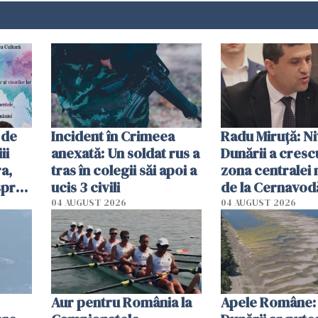
 de
Incident în Crimeea
Radu Miruţă: Ni
ii
anexată: Un soldat rus a
Dunării a crescu
a,
tras în colegii săi apoi a
zona centralei 
spre
ucis 3 civili
de la Cernavodă
olum
cm faţă de ziua
04 AUGUST 2026
04 AUGUST 2026
Aur pentru România la
Apele Române: 