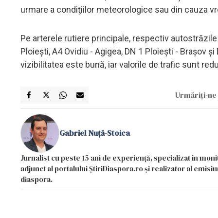
urmare a condiţiilor meteorologice sau din cauza vr
Pe arterele rutiere principale, respectiv autostrăzil
Ploieşti, A4 Ovidiu - Agigea, DN 1 Ploieşti - Braşov ş
vizibilitatea este bună, iar valorile de trafic sunt re
Urmăriți-ne 
Gabriel Nuță-Stoica
Jurnalist cu peste 15 ani de experiență, specializat în mon
adjunct al portalului ȘtiriDiaspora.ro și realizator al emi
diaspora.