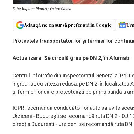
Foto: Inquam Photos / Octav Ganea
Adaugă-ne ca sursă preferată în Google
Urm
Protestele transportatorilor și fermierilor continuă 
Actualizare: Se circulă greu pe DN 2, în Afumați.
Centrul Infotrafic din Inspectoratul General al Poli
îngreunat, cu viteză redusă, pe DN 2, în localitatea A
şi fermierilor care protestează pe prima bandă a a
IGPR recomandă conducătorilor auto să evite aceast
Urziceni - Bucureşti se recomandă ruta DN 2 - DJ 100
direcţia Bucureşti - Urziceni se recomandă ruta DN C