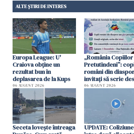
ALTE ȘTIRI DE INTERES
Europa League: U'
„România Copiilor
Craiova obține un
Pretutindeni”: copi
rezultat bun în
români din diaspor
deplasarea de la Kups
invitați să scrie de
România într-un v
06 AUGUST 2026
06 AUGUST 2026
special
Seceta lovește întreaga
UPDATE: Coliziune