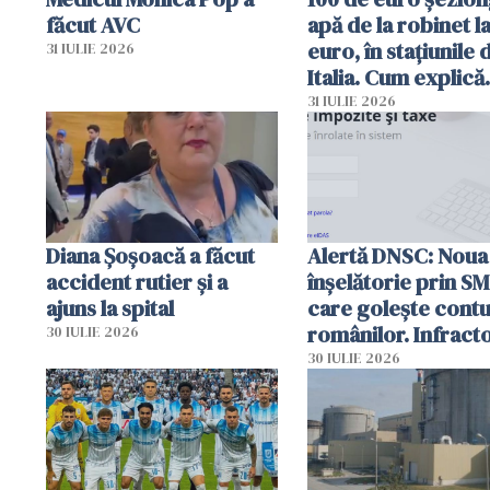
făcut AVC
apă de la robinet l
euro, în stațiunile 
31 IULIE 2026
Italia. Cum explică
autoritățile
31 IULIE 2026
Diana Șoșoacă a făcut
Alertă DNSC: Noua
accident rutier și a
înșelătorie prin S
ajuns la spital
care golește contu
românilor. Infracto
30 IULIE 2026
folosesc numele
30 IULIE 2026
Ghișeul.ro și al Poli
Române