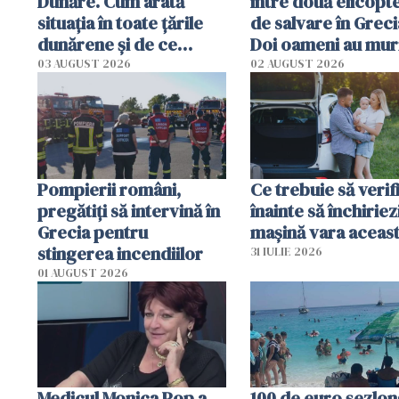
Dunăre. Cum arată
între două elicopt
situația în toate țările
de salvare în Greci
dunărene și de ce
Doi oameni au mur
România resimte
03 AUGUST 2026
02 AUGUST 2026
efectele, deși a plouat
în iulie
Pompierii români,
Ce trebuie să verif
pregătiţi să intervină în
înainte să închiriez
Grecia pentru
mașină vara aceas
stingerea incendiilor
31 IULIE 2026
01 AUGUST 2026
Medicul Monica Pop a
100 de euro șezlong