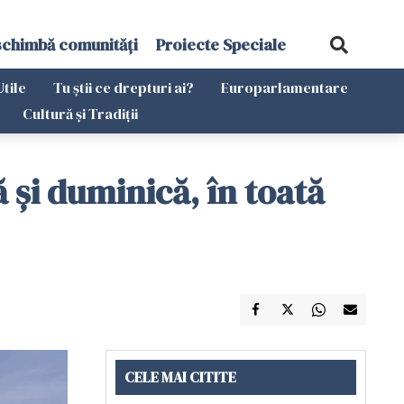
schimbă comunități
Proiecte Speciale
Utile
Tu știi ce drepturi ai?
Europarlamentare
Cultură și Tradiții
 și duminică, în toată
CELE MAI CITITE