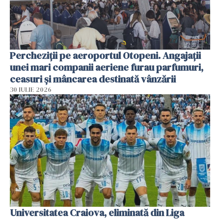
Percheziții pe aeroportul Otopeni. Angajații
unei mari companii aeriene furau parfumuri,
ceasuri și mâncarea destinată vânzării
30 IULIE 2026
Universitatea Craiova, eliminată din Liga