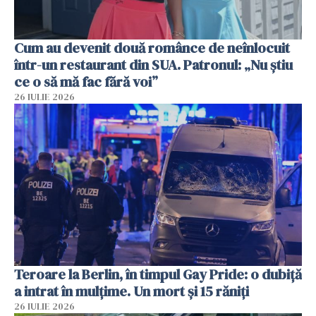
Cum au devenit două românce de neînlocuit
într-un restaurant din SUA. Patronul: „Nu știu
ce o să mă fac fără voi”
26 IULIE 2026
Teroare la Berlin, în timpul Gay Pride: o dubiță
a intrat în mulțime. Un mort și 15 răniți
26 IULIE 2026