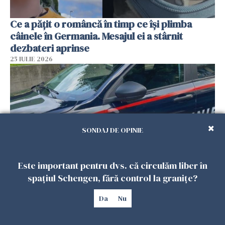
Ce a pățit o româncă în timp ce își plimba
câinele în Germania. Mesajul ei a stârnit
dezbateri aprinse
25 IULIE 2026
SONDAJ DE OPINIE
Este important pentru dvs. că circulăm liber în
spațiul Schengen, fără control la granițe?
Româncă din Italia, acuzată că și-a lăsat copiii
singuri în casă pentru a merge la mall. Vecinii
Da
Nu
au dat alarma
25 IULIE 2026