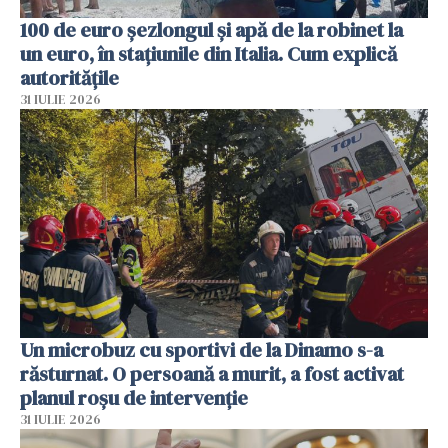
100 de euro șezlongul și apă de la robinet la
un euro, în stațiunile din Italia. Cum explică
autoritățile
31 IULIE 2026
Un microbuz cu sportivi de la Dinamo s-a
răsturnat. O persoană a murit, a fost activat
planul roșu de intervenție
31 IULIE 2026