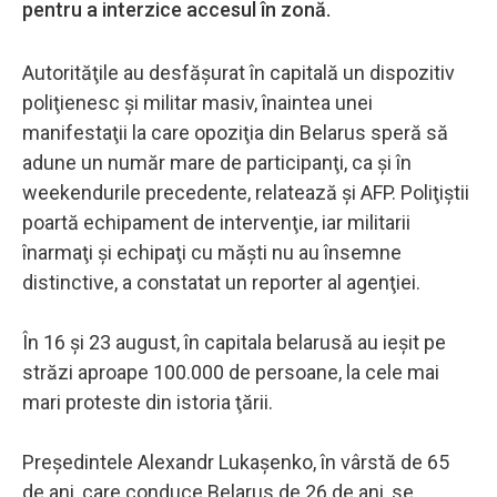
pentru a interzice accesul în zonă.
Autorităţile au desfăşurat în capitală un dispozitiv
poliţienesc şi militar masiv, înaintea unei
manifestaţii la care opoziţia din Belarus speră să
adune un număr mare de participanţi, ca şi în
weekendurile precedente, relatează şi AFP. Poliţiştii
poartă echipament de intervenţie, iar militarii
înarmaţi şi echipaţi cu măşti nu au însemne
distinctive, a constatat un reporter al agenţiei.
În 16 şi 23 august, în capitala belarusă au ieşit pe
străzi aproape 100.000 de persoane, la cele mai
mari proteste din istoria ţării.
Preşedintele Alexandr Lukaşenko, în vârstă de 65
de ani, care conduce Belarus de 26 de ani, se