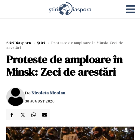
StiriDiaspora
›
Știri
›
Proteste de amploare în Minsk: Zeci de
arestări
Proteste de amploare în
Minsk: Zeci de arestări
De
Nicoleta Nicolau
30 AUGUST 2020