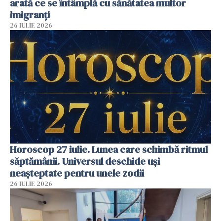
arată ce se întâmplă cu sănătatea multor
imigranți
26 IULIE 2026
Horoscop 27 iulie. Lunea care schimbă ritmul
săptămânii. Universul deschide uși
neașteptate pentru unele zodii
26 IULIE 2026