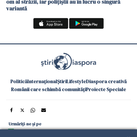
om al străzii, iar polițiștii au în lucru o singură
variantă
Politică
Internațional
Știri
Lifestyle
Diaspora creativă
Românii care schimbă comunități
Proiecte Speciale
Urmăriți-ne și pe
Google News