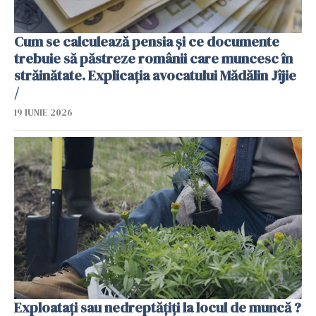
Cum se calculează pensia și ce documente
trebuie să păstreze românii care muncesc în
străinătate. Explicația avocatului Mădălin Jîjie
/
19 IUNIE 2026
Exploatați sau nedreptățiți la locul de muncă ?