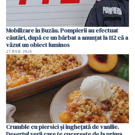
Mobilizare în Buzău. Pompierii au efectuat
căutări, după ce un bărbat a anunțat la 112 că a
văzut un obiect luminos
27 IULIE 2026
Crumble cu piersici și înghețată de vanilie.
Desertul verii care te cucerește de la prima