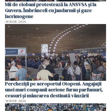
Mii de ciobani protestează la ANSVSA și la
Guvern. Îmbrânceli cu jandarmii și gaze
lacrimogene
30 IULIE 2026
Percheziții pe aeroportul Otopeni. Angajații
unei mari companii aeriene furau parfumuri,
ceasuri și mâncarea destinată vânzării
30 IULIE 2026