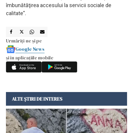
îmbunătăţirea accesului la servicii sociale de
calitate".
Urmăriți-ne și pe
Google News
și în aplicațiile mobile
ALTE ȘTIRI DE INTERES