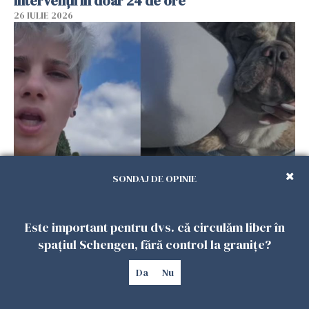
intervenții în doar 24 de ore
26 IULIE 2026
SONDAJ DE OPINIE
Ce a pățit o româncă în timp ce își plimba
câinele în Germania. Mesajul ei a stârnit
dezbateri aprinse
Este important pentru dvs. că circulăm liber în
25 IULIE 2026
spațiul Schengen, fără control la granițe?
Da
Nu