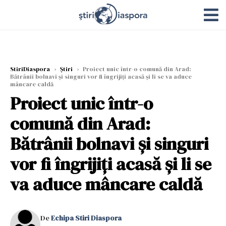
StiriDiaspora
›
Știri
›
Proiect unic într-o comună din Arad:
Bătrânii bolnavi și singuri vor fi îngrijiți acasă și li se va aduce
mâncare caldă
Proiect unic într-o
comună din Arad:
Bătrânii bolnavi și singuri
vor fi îngrijiți acasă și li se
va aduce mâncare caldă
De
Echipa Stiri Diaspora