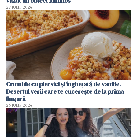
văzut un obiect luminos
27 IULIE 2026
Crumble cu piersici și înghețată de vanilie.
Desertul verii care te cucerește de la prima
lingură
26 IULIE 2026