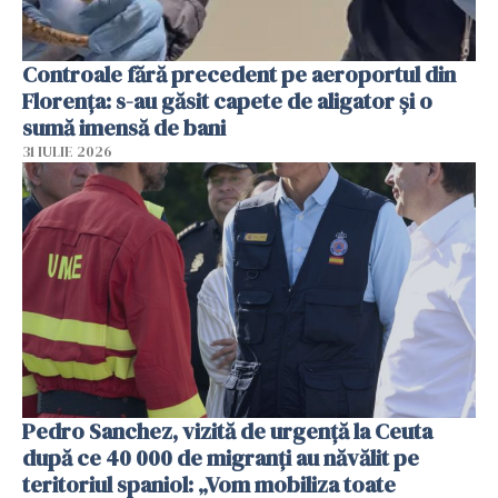
Controale fără precedent pe aeroportul din
Florența: s-au găsit capete de aligator și o
sumă imensă de bani
31 IULIE 2026
Pedro Sanchez, vizită de urgență la Ceuta
după ce 40 000 de migranți au năvălit pe
teritoriul spaniol: „Vom mobiliza toate