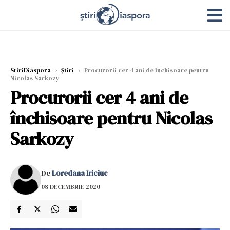
StiriDiaspora
›
Știri
›
Procurorii cer 4 ani de închisoare pentru
Nicolas Sarkozy
Procurorii cer 4 ani de
închisoare pentru Nicolas
Sarkozy
De
Loredana Iriciuc
08 DECEMBRIE 2020