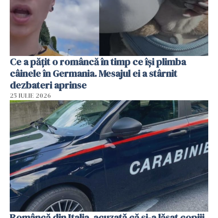
Ce a pățit o româncă în timp ce își plimba
câinele în Germania. Mesajul ei a stârnit
dezbateri aprinse
25 IULIE 2026
Româncă din Italia, acuzată că și-a lăsat copiii