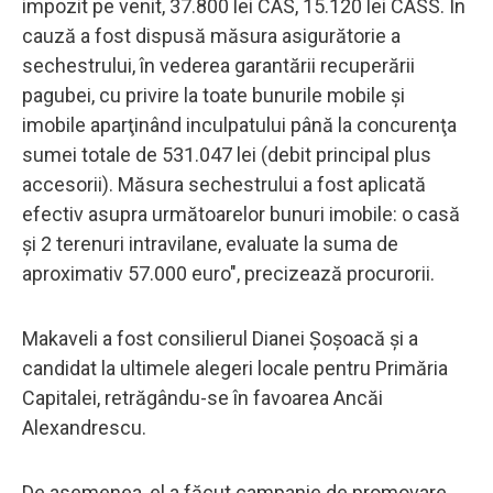
impozit pe venit, 37.800 lei CAS, 15.120 lei CASS. În
cauză a fost dispusă măsura asigurătorie a
sechestrului, în vederea garantării recuperării
pagubei, cu privire la toate bunurile mobile şi
imobile aparţinând inculpatului până la concurenţa
sumei totale de 531.047 lei (debit principal plus
accesorii). Măsura sechestrului a fost aplicată
efectiv asupra următoarelor bunuri imobile: o casă
şi 2 terenuri intravilane, evaluate la suma de
aproximativ 57.000 euro", precizează procurorii.
Makaveli a fost consilierul Dianei Şoşoacă şi a
candidat la ultimele alegeri locale pentru Primăria
Capitalei, retrăgându-se în favoarea Ancăi
Alexandrescu.
De asemenea, el a făcut campanie de promovare