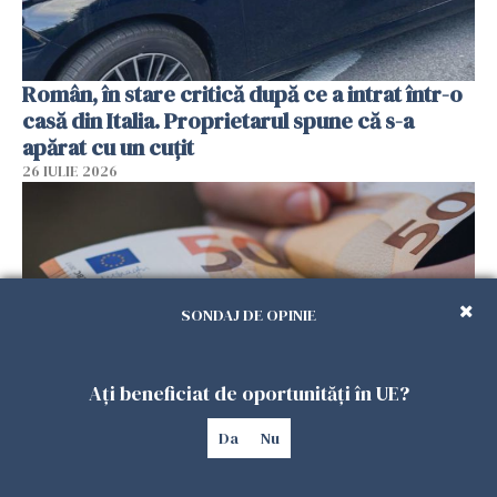
Român, în stare critică după ce a intrat într-o
casă din Italia. Proprietarul spune că s-a
apărat cu un cuțit
26 IULIE 2026
SONDAJ DE OPINIE
Ați beneficiat de oportunități în UE?
Da
Nu
Menajere și îngrijitori, în vizorul Fiscului din
Italia. Aproape 500.000 de euro din venituri,