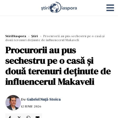
StiriDiaspora
›
Știri
›
Procurorii au pus sechestru pe o casă şi
două terenuri deţinute de influencerul Makaveli
Procurorii au pus
sechestru pe o casă şi
două terenuri deţinute de
influencerul Makaveli
De
Gabriel Nuță-Stoica
12 IUNIE 2026