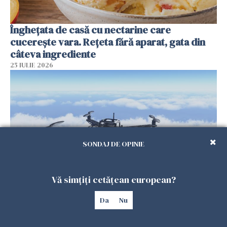
Înghețata de casă cu nectarine care
cucerește vara. Rețeta fără aparat, gata din
câteva ingrediente
25 IULIE 2026
SONDAJ DE OPINIE
Vă simțiți cetățean european?
Încă o dronă a fost doborâtă de un F-16
Da
Nu
românesc după ce a intrat ilegal în spațiul
aerian al României