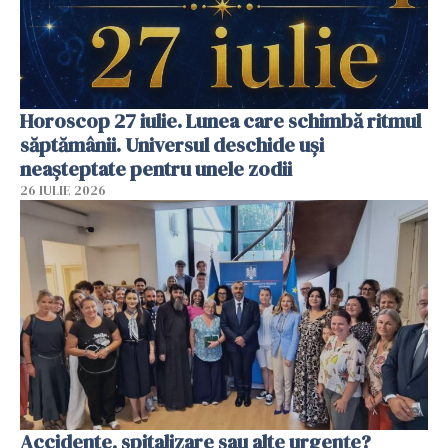
Horoscop 27 iulie. Lunea care schimbă ritmul
săptămânii. Universul deschide uși
neașteptate pentru unele zodii
26 IULIE 2026
Accidente, spitalizare sau alte urgențe?