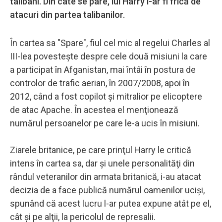
talibani. Din câte se pare, lui Harry i-ar fi frică de
atacuri din partea talibanilor.
În cartea sa "Spare", fiul cel mic al regelui Charles al
III-lea povesteşte despre cele două misiuni la care
a participat în Afganistan, mai întâi în postura de
controlor de trafic aerian, în 2007/2008, apoi în
2012, când a fost copilot şi mitralior pe elicoptere
de atac Apache. În acestea el menţionează
numărul persoanelor pe care le-a ucis în misiuni.
Ziarele britanice, pe care prinţul Harry le critică
intens în cartea sa, dar şi unele personalităţi din
rândul veteranilor din armata britanică, i-au atacat
decizia de a face publică numărul oamenilor ucişi,
spunând că acest lucru l-ar putea expune atât pe el,
cât şi pe alţii, la pericolul de represalii.