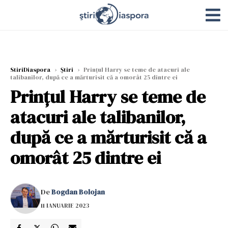
StiriDiaspora
›
Știri
›
Prințul Harry se teme de atacuri ale
talibanilor, după ce a mărturisit că a omorât 25 dintre ei
Prințul Harry se teme de
atacuri ale talibanilor,
după ce a mărturisit că a
omorât 25 dintre ei
De
Bogdan Bolojan
11 IANUARIE 2023