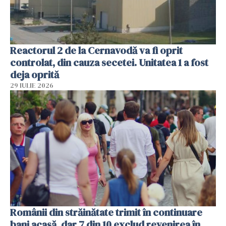
Reactorul 2 de la Cernavodă va fi oprit
controlat, din cauza secetei. Unitatea 1 a fost
deja oprită
29 IULIE 2026
Românii din străinătate trimit în continuare
bani acasă, dar 7 din 10 exclud revenirea în