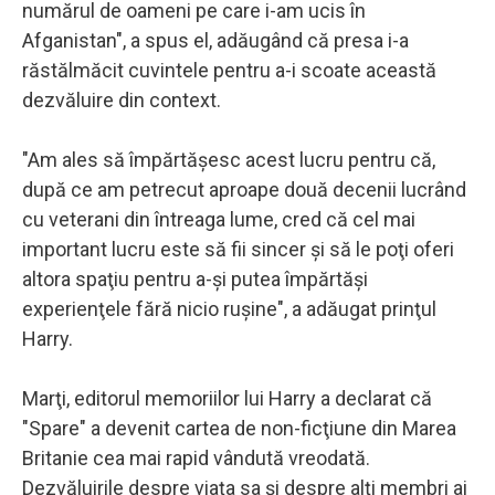
numărul de oameni pe care i-am ucis în
Afganistan", a spus el, adăugând că presa i-a
răstălmăcit cuvintele pentru a-i scoate această
dezvăluire din context.
"Am ales să împărtăşesc acest lucru pentru că,
după ce am petrecut aproape două decenii lucrând
cu veterani din întreaga lume, cred că cel mai
important lucru este să fii sincer şi să le poţi oferi
altora spaţiu pentru a-şi putea împărtăşi
experienţele fără nicio ruşine", a adăugat prinţul
Harry.
Marţi, editorul memoriilor lui Harry a declarat că
"Spare" a devenit cartea de non-ficţiune din Marea
Britanie cea mai rapid vândută vreodată.
Dezvăluirile despre viaţa sa şi despre alţi membri ai