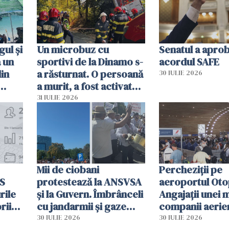
resursele"
ul și
Un microbuz cu
Senatul a apro
a un
sportivi de la Dinamo s-
acordul SAFE
din
a răsturnat. O persoană
30 IULIE 2026
a murit, a fost activat
planul roșu de
31 IULIE 2026
intervenție
Mii de ciobani
Percheziții pe
MS
protestează la ANSVSA
aeroportul Oto
rile
și la Guvern. Îmbrânceli
Angajații unei 
rii
cu jandarmii și gaze
companii aerie
lacrimogene
parfumuri, ceas
30 IULIE 2026
30 IULIE 2026