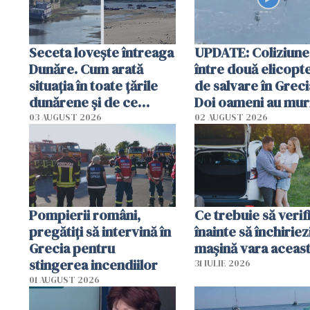
Seceta lovește întreaga
UPDATE: Coliziune
Dunăre. Cum arată
între două elicopt
situația în toate țările
de salvare în Greci
dunărene și de ce
Doi oameni au mur
România resimte
03 AUGUST 2026
02 AUGUST 2026
efectele, deși a plouat
în iulie
Pompierii români,
Ce trebuie să verif
pregătiţi să intervină în
înainte să închiriez
Grecia pentru
mașină vara aceas
stingerea incendiilor
31 IULIE 2026
01 AUGUST 2026