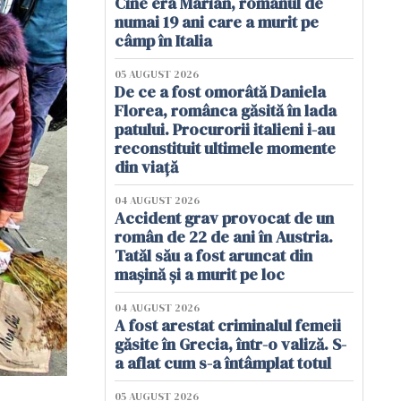
Cine era Marian, românul de
numai 19 ani care a murit pe
câmp în Italia
05 AUGUST 2026
De ce a fost omorâtă Daniela
Florea, românca găsită în lada
patului. Procurorii italieni i-au
reconstituit ultimele momente
din viață
04 AUGUST 2026
Accident grav provocat de un
român de 22 de ani în Austria.
Tatăl său a fost aruncat din
mașină și a murit pe loc
04 AUGUST 2026
A fost arestat criminalul femeii
găsite în Grecia, într-o valiză. S-
a aflat cum s-a întâmplat totul
05 AUGUST 2026