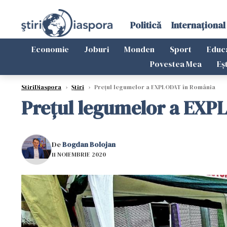
Politică
Internațional
Economie
Joburi
Monden
Sport
Educ
Povestea Mea
Eș
StiriDiaspora
›
Știri
›
Prețul legumelor a EXPLODAT în România
Prețul legumelor a EXP
De
Bogdan Bolojan
11 NOIEMBRIE 2020