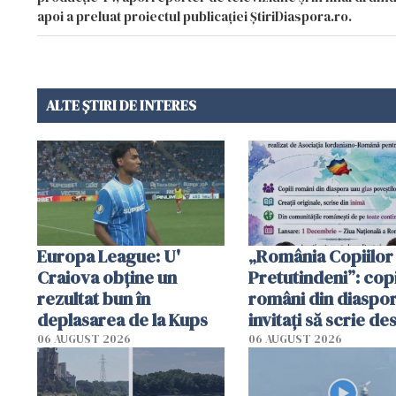
apoi a preluat proiectul publicației ȘtiriDiaspora.ro.
ALTE ȘTIRI DE INTERES
Europa League: U'
„România Copiilor
Craiova obține un
Pretutindeni”: copi
rezultat bun în
români din diaspor
deplasarea de la Kups
invitați să scrie de
România într-un v
06 AUGUST 2026
06 AUGUST 2026
special