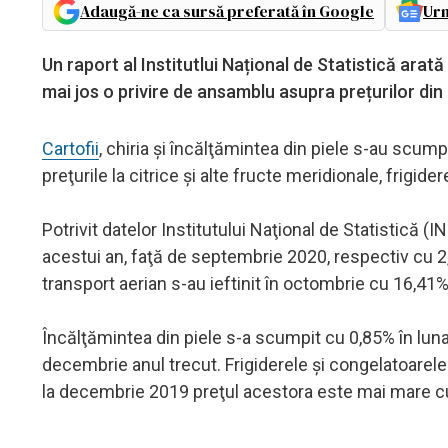
Adaugă-ne ca sursă preferată în Google
Urm
Un raport al Institutlui Național de Statistică ara
mai jos o privire de ansamblu asupra prețurilor di
Cartofii
, chiria şi încălţămintea din piele s-au scum
preţurile la citrice şi alte fructe meridionale, frigide
Potrivit datelor Institutului Naţional de Statistică (
acestui an, faţă de septembrie 2020, respectiv cu 2
transport aerian s-au ieftinit în octombrie cu 16,4
Încălţămintea din piele s-a scumpit cu 0,85% în lun
decembrie anul trecut. Frigiderele şi congelatoarele 
la decembrie 2019 preţul acestora este mai mare c