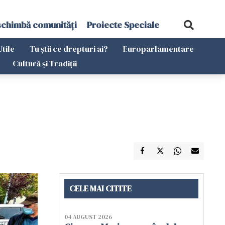
schimbă comunități
Proiecte Speciale
Utile
Tu știi ce drepturi ai?
Europarlamentare
Cultură și Tradiții
CELE MAI CITITE
04 AUGUST 2026