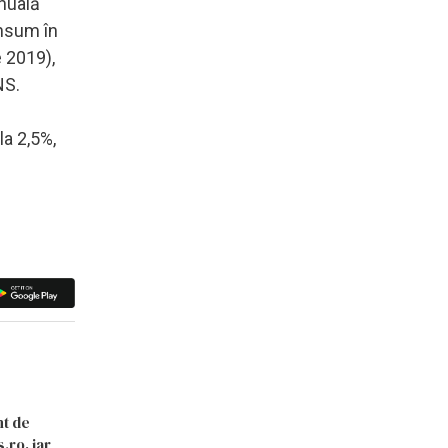
nuală
onsum în
 2019),
NS.
la 2,5%,
nt de
.ro, iar