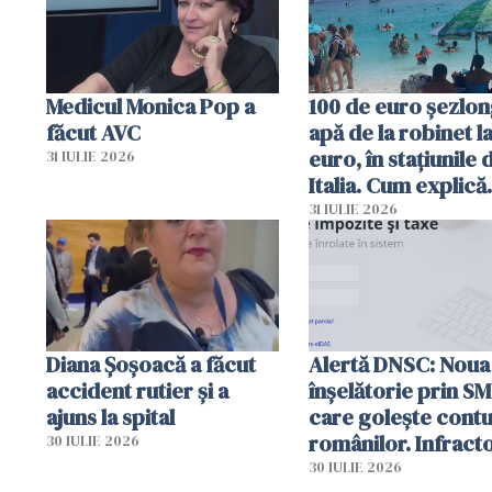
Medicul Monica Pop a
100 de euro șezlong
făcut AVC
apă de la robinet l
euro, în stațiunile 
31 IULIE 2026
Italia. Cum explică
autoritățile
31 IULIE 2026
Diana Șoșoacă a făcut
Alertă DNSC: Noua
accident rutier și a
înșelătorie prin S
ajuns la spital
care golește contu
românilor. Infracto
30 IULIE 2026
folosesc numele
30 IULIE 2026