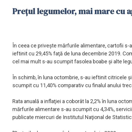
Prețul legumelor, mai mare cu 
În ceea ce priveşte mărfurile alimentare, cartofii 
ieftinit cu 29,45% faţă de luna decembrie 2019. Co
cel mai mult s-au scumpit fasolea boabe şi alte le
În schimb, în luna octombrie, s-au ieftinit citricele 
scumpit cu 11,40% comparativ cu finalul anului trec
Rata anuală a inflaţiei a coborât la 2,2% în luna octom
mărfurile alimentare s-au scumpit cu 4,34%, serviciil
publicate miercuri de Institutul Naţional de Statistic