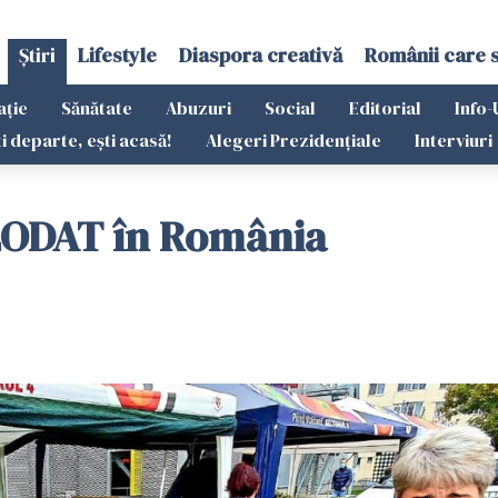
Știri
Lifestyle
Diaspora creativă
Românii care 
ație
Sănătate
Abuzuri
Social
Editorial
Info-
ti departe, ești acasă!
Alegeri Prezidențiale
Interviuri
LODAT în România