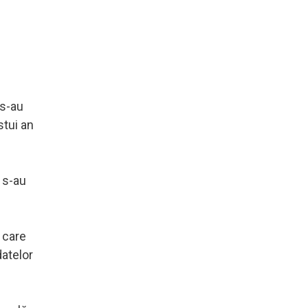
 s-au
stui an
r s-au
n care
datelor