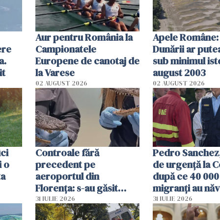
Aur pentru România la
Apele Române: 
ere
Campionatele
Dunării ar pute
a.
Europene de canotaj de
sub minimul ist
it
la Varese
august 2003
02 AUGUST 2026
02 AUGUST 2026
ici
Controale fără
Pedro Sanchez, 
i o
precedent pe
de urgență la C
ta
aeroportul din
după ce 40 000
Florența: s-au găsit
migranți au năv
capete de aligator și o
teritoriul spani
31 IULIE 2026
31 IULIE 2026
sumă imensă de bani
mobiliza toate