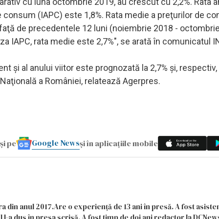
rativ cu luna octombrie 2019, au crescut cu 2,2%. Rata a
 de consum (IAPC) este 1,8%. Rata medie a preţurilor de c
 faţă de precedentele 12 luni (noiembrie 2018 - octombrie
za IAPC, rata medie este 2,7%", se arată în comunicatul I
nt şi al anului viitor este prognozată la 2,7% şi, respectiv, 
a Naţională a României, relatează Agerpres.
Google News
și pe
și în aplicațiile mobile
a din anul 2017.Are o experiență de 13 ani în presă. A fost asiste
 l-a dus în presa scrisă. A fost timp de doi ani redactor la DCNews