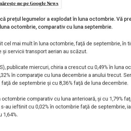
ărește-ne pe Google News
tă că prețul legumelor a explodat în luna octombrie. Vă 
n luna octombrie, comparativ cu luna septembrie.
pit cel mai mult în luna octombrie, faţă de septembrie, în 
re şi servicii transport aerian au scăzut.
INS), publicate miercuri, chiria a crescut cu 0,49% în luna 
,32% în comparaţie cu luna decembrie a anului trecut. Serv
1% faţă de septembrie şi cu 8,36% faţă de luna decembrie.
a octombrie comparativ cu luna anterioară, şi cu 1,79% fa
s-au ieftinit cu 0,02% în octombrie faţă de septembrie, ia
u 1,64%.