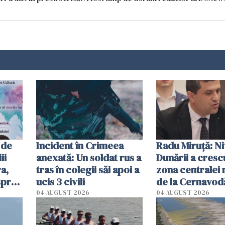
 de
Incident în Crimeea
Radu Miruţă: Ni
ii
anexată: Un soldat rus a
Dunării a crescu
a,
tras în colegii săi apoi a
zona centralei 
spre
ucis 3 civili
de la Cernavodă
olum
cm faţă de ziua
04 AUGUST 2026
04 AUGUST 2026