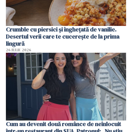
Crumble cu piersici și înghețată de vanilie.
Desertul verii care te cucerește de la prima
lingură
26 IULIE 2026
Cum au devenit două românce de neînlocuit
într-un restaurant din SUA. Patronul: „Nu știu