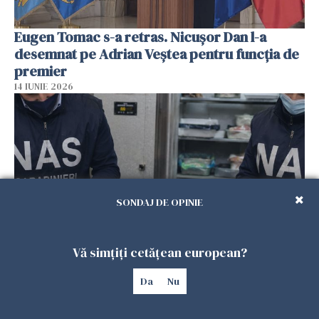
Eugen Tomac s-a retras. Nicușor Dan l-a
desemnat pe Adrian Veștea pentru funcția de
premier
14 IUNIE 2026
SONDAJ DE OPINIE
Vă simțiți cetățean european?
Avertisment pentru românii care merg în
vacanță în sudul Italiei: 70% dintre
Da
Nu
restaurantele de pe litoral, găsite cu nereguli
grave