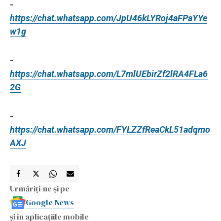
-
https://chat.whatsapp.com/JpU46kLYRoj4aFPaYYe
w1g
-
https://chat.whatsapp.com/L7mlUEbirZf2lRA4FLa6
2G
-
https://chat.whatsapp.com/FYLZZfReaCkL51adqmo
AXJ
Urmăriți-ne și pe
Google News
și în aplicațiile mobile