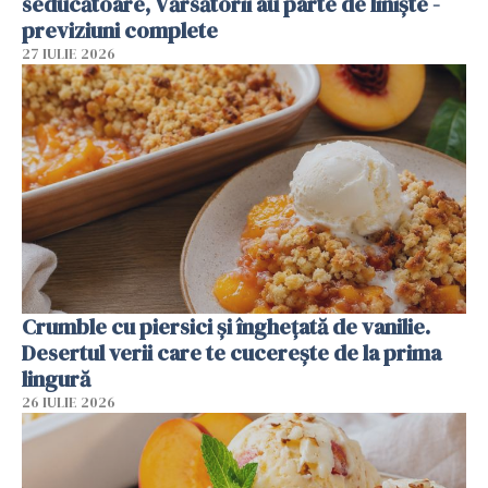
seducătoare, Vărsătorii au parte de liniște -
previziuni complete
27 IULIE 2026
Crumble cu piersici și înghețată de vanilie.
Desertul verii care te cucerește de la prima
lingură
26 IULIE 2026