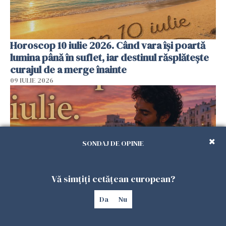
Horoscop 10 iulie 2026. Când vara își poartă
lumina până în suflet, iar destinul răsplătește
curajul de a merge înainte
09 IULIE 2026
SONDAJ DE OPINIE
Vă simțiți cetățean european?
Da
Nu
Horoscop 9 iulie 2026. Ziua în care cerul îți
amintește că destinul se schimbă prin alegeri