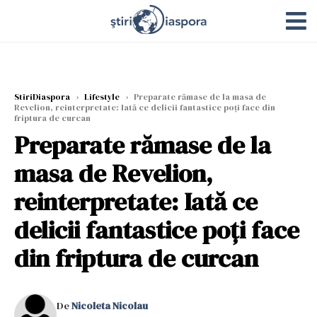
StiriDiaspora
›
Lifestyle
›
Preparate rămase de la masa de
Revelion, reinterpretate: Iată ce delicii fantastice poți face din
friptura de curcan
Preparate rămase de la
masa de Revelion,
reinterpretate: Iată ce
delicii fantastice poți face
din friptura de curcan
De
Nicoleta Nicolau