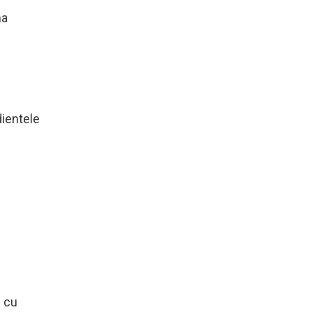
ma
dientele
l cu