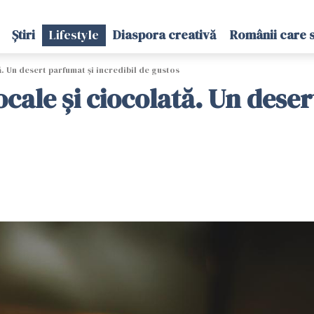
Știri
Lifestyle
Diaspora creativă
Românii care 
. Un desert parfumat și incredibil de gustos
cale și ciocolată. Un deser