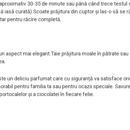
e aproximativ 30-35 de minute sau până când trece testul s
 să iasă curată).Scoate prăjitura din cuptor și las-o să se
tar pentru răcire completă.
un aspect mai elegant.Taie prăjitura moale în pătrate sau
ea.
ste un deliciu parfumat care cu siguranță va satisface or
orabil pentru familia ta sau pentru ocazii speciale. Savu
tocalelor și a ciocolatei în fiecare felie.