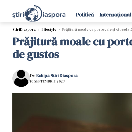
Politică
Internațional
StiriDiaspora
›
Lifestyle
›
Prăjitură moale cu portocale și ciocolată
Prăjitură moale cu porto
de gustos
De
Echipa Stiri Diaspora
10 SEPTEMBRIE 2023