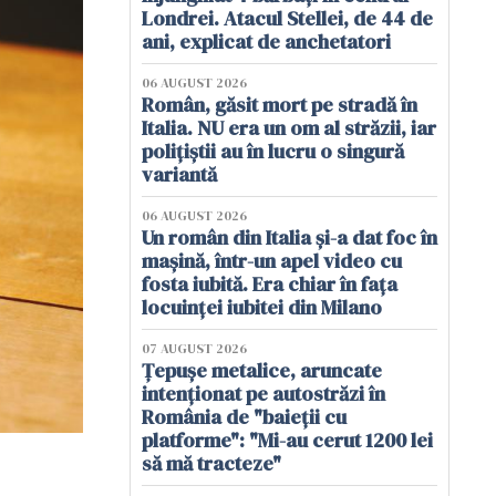
Londrei. Atacul Stellei, de 44 de
ani, explicat de anchetatori
06 AUGUST 2026
Român, găsit mort pe stradă în
Italia. NU era un om al străzii, iar
polițiștii au în lucru o singură
variantă
06 AUGUST 2026
Un român din Italia și-a dat foc în
mașină, într-un apel video cu
fosta iubită. Era chiar în fața
locuinței iubitei din Milano
07 AUGUST 2026
Țepușe metalice, aruncate
intenționat pe autostrăzi în
România de "baieții cu
platforme": "Mi-au cerut 1200 lei
să mă tracteze"