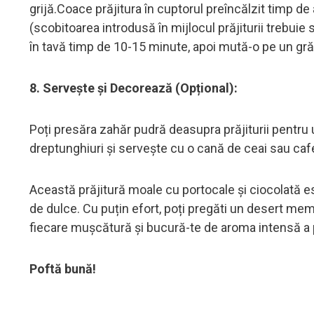
grijă.Coace prăjitura în cuptorul preîncălzit timp d
(scobitoarea introdusă în mijlocul prăjiturii trebuie
în tavă timp de 10-15 minute, apoi mută-o pe un gră
8. Servește și Decorează (Opțional):
Poți presăra zahăr pudră deasupra prăjiturii pentru 
dreptunghiuri și servește cu o cană de ceai sau caf
Această prăjitură moale cu portocale și ciocolată e
de dulce. Cu puțin efort, poți pregăti un desert mem
fiecare mușcătură și bucură-te de aroma intensă a por
Poftă bună!