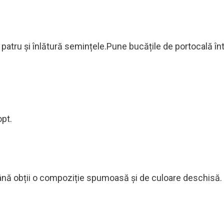
în patru și înlătură semințele.Pune bucățile de portocală în
opt.
 până obții o compoziție spumoasă și de culoare deschisă.