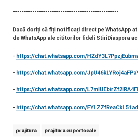
-------------------------------------------------
Dacă doriți să fiți notificați direct pe WhatsApp a
de WhatsApp ale cititorilor fideli StiriDiaspora 
-
https://chat.whatsapp.com/HZdY3L7PpzjEubm
-
https://chat.whatsapp.com/JpU46kLYRoj4aFP
-
https://chat.whatsapp.com/L7mlUEbirZf2lRA4
-
https://chat.whatsapp.com/FYLZZfReaCkL51
prajitura
prajitura cu portocale