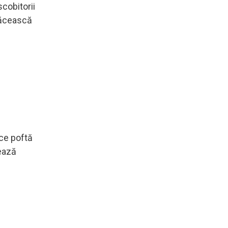
cobitorii
 răcească
ice poftă
rează