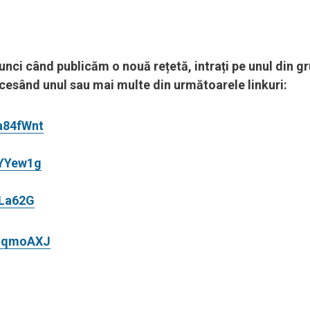
tunci când publicăm o nouă rețetă, intrați pe unul din gr
accesând unul sau mai multe din următoarele linkuri:
a84fWnt
aYYew1g
FLa62G
adqmoAXJ