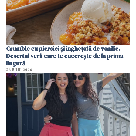
Crumble cu piersici și înghețată de vanilie.
Desertul verii care te cucerește de la prima
lingură
26 IULIE 2026