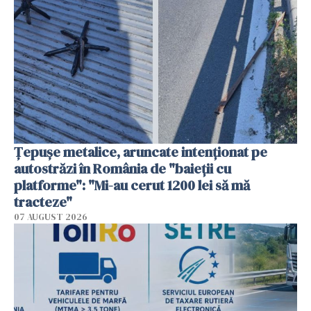
Țepușe metalice, aruncate intenționat pe
autostrăzi în România de "baieții cu
platforme": "Mi-au cerut 1200 lei să mă
tracteze"
07 AUGUST 2026