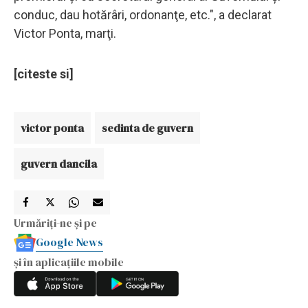
conduc, dau hotărâri, ordonanţe, etc.", a declarat
Victor Ponta, marţi.
[citeste si]
victor ponta
sedinta de guvern
guvern dancila
Urmăriți-ne și pe
Google News
și în aplicațiile mobile