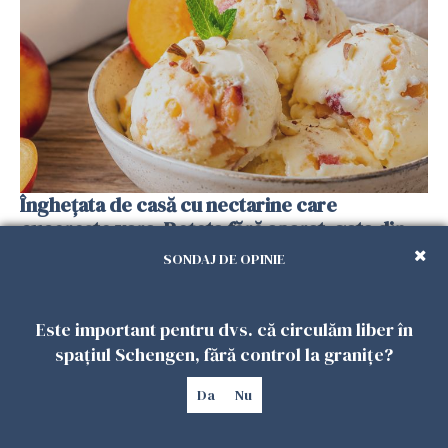
Înghețata de casă cu nectarine care
cucerește vara. Rețeta fără aparat, gata din
câteva ingrediente
SONDAJ DE OPINIE
25 IULIE 2026
Este important pentru dvs. că circulăm liber în
spațiul Schengen, fără control la granițe?
Da
Nu