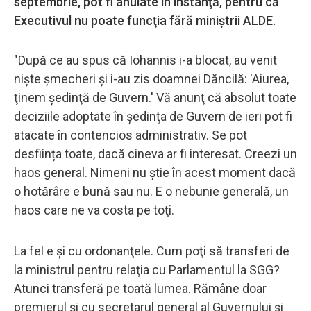
septembrie, pot fi anulate în instanţă, pentru că
Executivul nu poate funcţia fără miniştrii ALDE.
"După ce au spus că Iohannis i-a blocat, au venit
nişte şmecheri şi i-au zis doamnei Dăncilă: 'Aiurea,
ţinem şedinţă de Guvern.' Vă anunţ că absolut toate
deciziile adoptate în şedinţa de Guvern de ieri pot fi
atacate în contencios administrativ. Se pot
desființa toate, dacă cineva ar fi interesat. Creezi un
haos general. Nimeni nu ştie în acest moment dacă
o hotărâre e bună sau nu. E o nebunie generală, un
haos care ne va costa pe toţi.
La fel e și cu ordonanţele. Cum poţi să transferi de
la ministrul pentru relaţia cu Parlamentul la SGG?
Atunci transferă pe toată lumea. Rămâne doar
premierul şi cu secretarul general al Guvernului şi