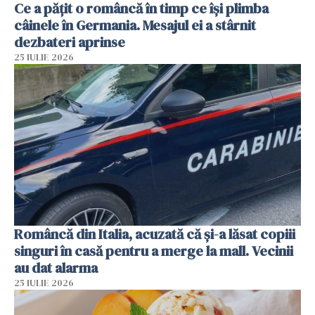
Ce a pățit o româncă în timp ce își plimba
câinele în Germania. Mesajul ei a stârnit
dezbateri aprinse
25 IULIE 2026
Româncă din Italia, acuzată că și-a lăsat copiii
singuri în casă pentru a merge la mall. Vecinii
au dat alarma
25 IULIE 2026