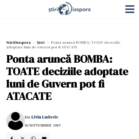
StiriDiaspora
›
Știri
›
Ponta aruncă BOMBA: TOATE deciziile
adoptate luni de Guvern pot fi ATACATE
Ponta aruncă BOMBA:
TOATE deciziile adoptate
luni de Guvern pot fi
ATACATE
De
Liviu Ludovic
10 SEPTEMBRIE 2019