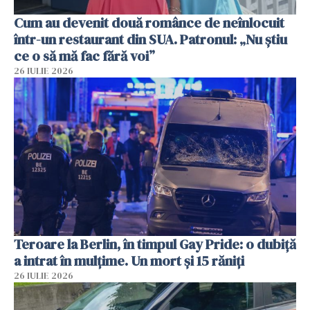
Cum au devenit două românce de neînlocuit
într-un restaurant din SUA. Patronul: „Nu știu
ce o să mă fac fără voi”
26 IULIE 2026
Teroare la Berlin, în timpul Gay Pride: o dubiță
a intrat în mulțime. Un mort și 15 răniți
26 IULIE 2026