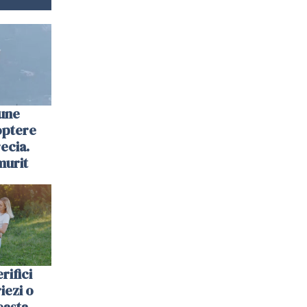
une
optere
ecia.
murit
rifici
riezi o