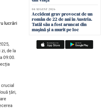
04 AUGUST 2026
Accident grav provocat de un
român de 22 de ani în Austria.
ru lucrări
Tatăl său a fost aruncat din
mașină și a murit pe loc
2025,
zi, de la
ra 09:00.
ecția
 crucial
ouă țări,
uare
recerea