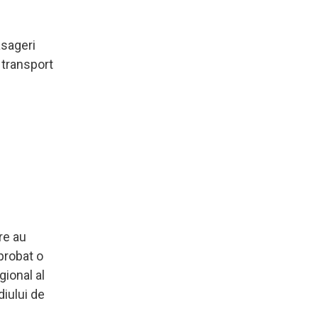
asageri
 transport
are au
probat o
gional al
diului de