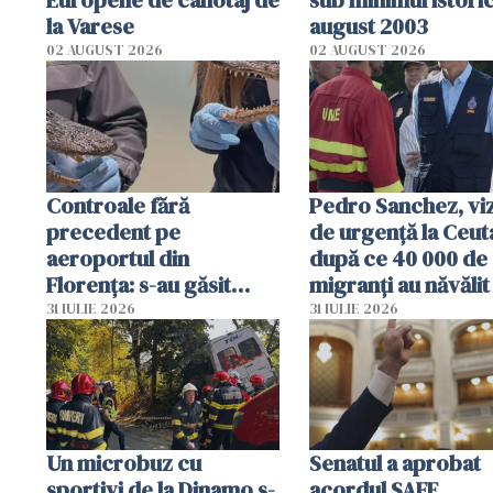
Europene de canotaj de
sub minimul istoric
la Varese
august 2003
02 AUGUST 2026
02 AUGUST 2026
Controale fără
Pedro Sanchez, viz
precedent pe
de urgență la Ceut
aeroportul din
după ce 40 000 de
Florența: s-au găsit
migranți au năvălit
capete de aligator și o
teritoriul spaniol:
31 IULIE 2026
31 IULIE 2026
sumă imensă de bani
mobiliza toate
resursele"
Un microbuz cu
Senatul a aprobat
sportivi de la Dinamo s-
acordul SAFE