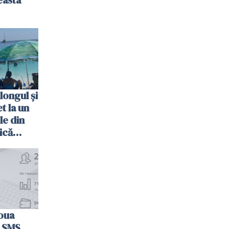
easta
longul și
t la un
le din
ică
oua
n SMS