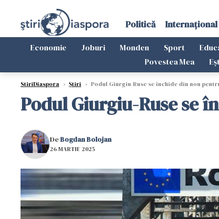
Politică
Internațional
Economie
Joburi
Monden
Sport
Educ
Povestea Mea
Eș
StiriDiaspora
›
Știri
›
Podul Giurgiu-Ruse se închide din nou pentr
Podul Giurgiu-Ruse se î
De
Bogdan Bolojan
26 MARTIE 2025