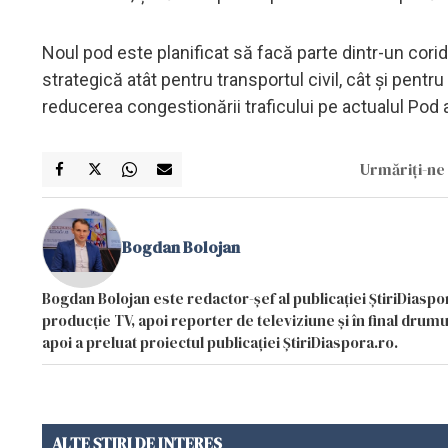
Noul pod este planificat să facă parte dintr-un cori
strategică atât pentru transportul civil, cât și pent
reducerea congestionării traficului pe actualul Pod a
Urmăriți-ne 
Bogdan Bolojan
Bogdan Bolojan este redactor-șef al publicației ȘtiriDiaspor
producție TV, apoi reporter de televiziune și în final drumul
apoi a preluat proiectul publicației ȘtiriDiaspora.ro.
ALTE ȘTIRI DE INTERES