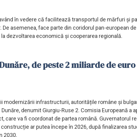
vând în vedere că facilitează transportul de mărfuri și p
or. De asemenea, face parte din coridorul pan-european de
d la dezvoltarea economică și cooperarea regională.​
Dunăre, de peste 2 miliarde de euro
ții modernizării infrastructurii, autoritățile române și bulg
te Dunăre, denumit Giurgiu-Ruse 2. Comisia Europeană a a
ct, care va fi coordonat de partea română. Guvernatorul re
construcție ar putea începe în 2026, după finalizarea stu
n 2030. ​