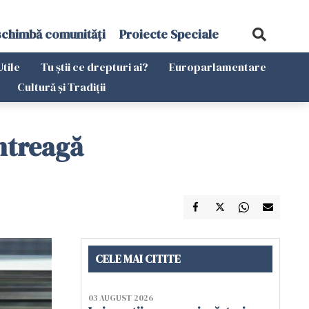
schimbă comunități
Proiecte Speciale
Utile
Tu știi ce drepturi ai?
Europarlamentare
Cultură și Tradiții
întreagă
CELE MAI CITITE
03 AUGUST 2026