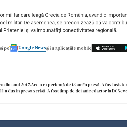
dor militar care leagă Grecia de România, având o importa
ru cel militar. De asemenea, se preconizează că va contribui
l Prieteniei și va îmbunătăți conectivitatea regională.
Google News
și pe
și în aplicațiile mobile
a din anul 2017.Are o experiență de 13 ani în presă. A fost asiste
 l-a dus în presa scrisă. A fost timp de doi ani redactor la DCNews