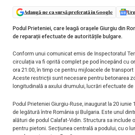
Adaugă-ne ca sursă preferată în Google
Urm
​Podul Prieteniei, care leagă orașele Giurgiu din Rom
de reparații efectuate de autoritățile bulgare.
Conform unui comunicat emis de Inspectoratul Teritor
circulația va fi oprită complet pe pod începând cu ora
ora 21:00, în timp ce pentru mijloacele de transport 
Aceste restricții sunt necesare pentru betonarea zo
longitudinală a axului drumului, lucrări efectuate de 
Podul Prieteniei Giurgiu-Ruse, inaugurat la 20 iunie 
de legătură între România și Bulgaria. Este unul di
alături de podul Calafat-Vidin. Structura sa include o
pentru pietoni. Secțiunea centrală a podului, cu o l