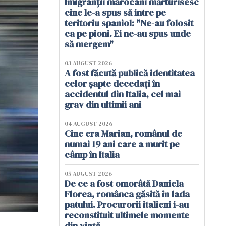
Imigranții marocani mărturisesc
cine le-a spus să intre pe
teritoriu spaniol: "Ne-au folosit
ca pe pioni. Ei ne-au spus unde
să mergem"
03 AUGUST 2026
A fost făcută publică identitatea
celor șapte decedați în
accidentul din Italia, cel mai
grav din ultimii ani
04 AUGUST 2026
Cine era Marian, românul de
numai 19 ani care a murit pe
câmp în Italia
05 AUGUST 2026
De ce a fost omorâtă Daniela
Florea, românca găsită în lada
patului. Procurorii italieni i-au
reconstituit ultimele momente
din viață