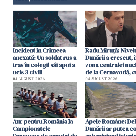
Incident în Crimeea
Radu Miruţă: Nivel
anexată: Un soldat rus a
Dunării a crescut, 
tras în colegii săi apoi a
zona centralei nuc
ucis 3 civili
de la Cernavodă, c
cm faţă de ziua tr
04 AUGUST 2026
04 AUGUST 2026
Aur pentru România la
Apele Române: Deb
Campionatele
Dunării ar putea c