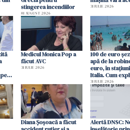
 din
Grecia pentru
mașină vara ac
stingerea incendiilor
31 IULIE 2026
01 AUGUST 2026
ită
Medicul Monica Pop a
100 de euro șez
a
făcut AVC
apă de la robine
euro, în stațiuni
31 IULIE 2026
 pe
Italia. Cum expl
 „Vom
autoritățile
31 IULIE 2026
Diana Șoșoacă a făcut
Alertă DNSC: N
accident rutier și a
înșelătorie pri