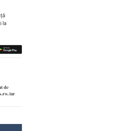
nță
 la
nt de
.ro, iar