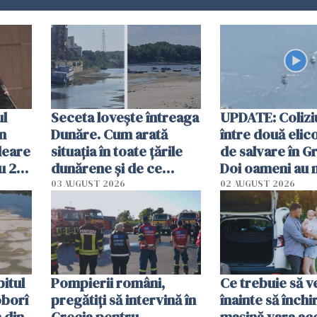
ul
Seceta lovește întreaga
UPDATE: Colizi
în
Dunăre. Cum arată
între două elic
leare
situația în toate țările
de salvare în Gr
u 2
dunărene și de ce
Doi oameni au 
ecută
România resimte
03 AUGUST 2026
02 AUGUST 2026
efectele, deși a plouat
în iulie
itul
Pompierii români,
Ce trebuie să ve
oborî
pregătiţi să intervină în
înainte să închi