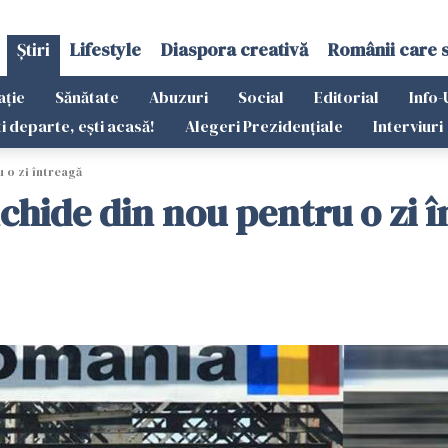
Știri
Lifestyle
Diaspora creativă
Românii care 
ație
Sănătate
Abuzuri
Social
Editorial
Info-
ti departe, ești acasă!
Alegeri Prezidențiale
Interviuri
u o zi întreagă
nchide din nou pentru o zi 