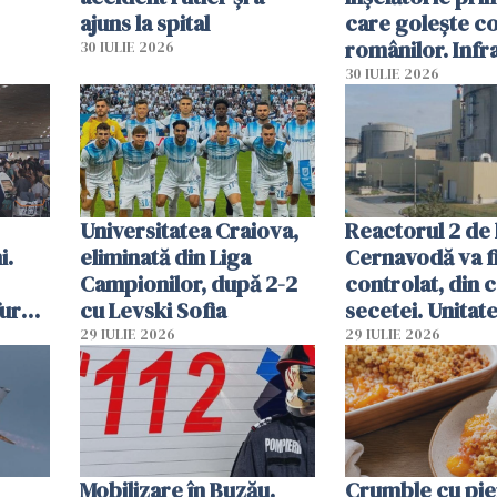
ajuns la spital
care golește co
românilor. Infr
30 IULIE 2026
folosesc numel
30 IULIE 2026
Ghișeul.ro și al 
Române
Universitatea Craiova,
Reactorul 2 de 
i.
eliminată din Liga
Cernavodă va fi
Campionilor, după 2-2
controlat, din 
furau
cu Levski Sofia
secetei. Unitate
și
deja oprită
29 IULIE 2026
29 IULIE 2026
ă
Mobilizare în Buzău.
Crumble cu pier