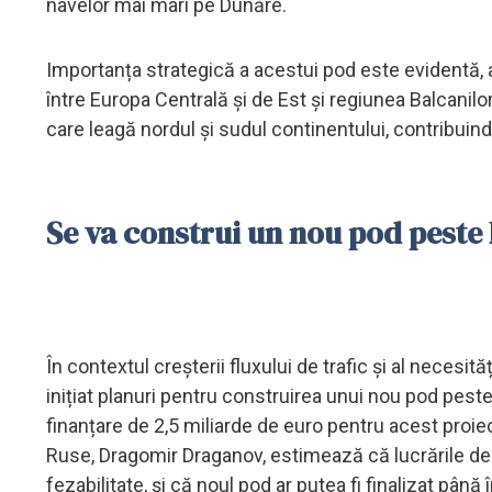
navelor mai mari pe Dunăre. ​
Importanța strategică a acestui pod este evidentă, a
între Europa Centrală și de Est și regiunea Balcanil
care leagă nordul și sudul continentului, contribuin
Se va construi un nou pod peste 
În contextul creșterii fluxului de trafic și al necesită
inițiat planuri pentru construirea unui nou pod pes
finanțare de 2,5 miliarde de euro pentru acest proie
Ruse, Dragomir Draganov, estimează că lucrările de 
fezabilitate, și că noul pod ar putea fi finalizat până î