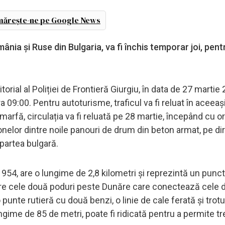
ărește-ne pe Google News
ânia și Ruse din Bulgaria, va fi închis temporar joi, pent
ial al Poliției de Frontieră Giurgiu, în data de 27 martie 
 09:00. Pentru autoturisme, traficul va fi reluat în aceeași 
marfă, circulația va fi reluată pe 28 martie, începând cu o
nelor dintre noile panouri de drum din beton armat, pe dir
partea bulgară. ​
1954, are o lungime de 2,8 kilometri și reprezintă un punct
ntre cele două poduri peste Dunăre care conectează cele d
 punte rutieră cu două benzi, o linie de cale ferată și trot
ungime de 85 de metri, poate fi ridicată pentru a permite t