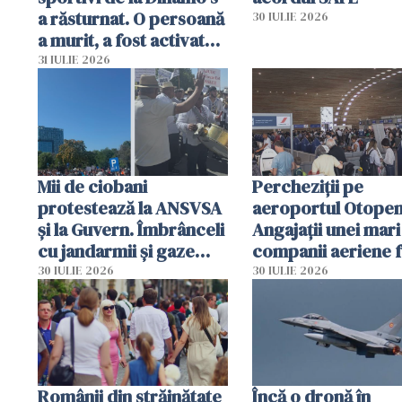
a răsturnat. O persoană
30 IULIE 2026
a murit, a fost activat
planul roșu de
31 IULIE 2026
intervenție
Mii de ciobani
Percheziții pe
protestează la ANSVSA
aeroportul Otopen
și la Guvern. Îmbrânceli
Angajații unei mari
cu jandarmii și gaze
companii aeriene 
lacrimogene
parfumuri, ceasuri 
30 IULIE 2026
30 IULIE 2026
mâncarea destinat
vânzării
Românii din străinătate
Încă o dronă în