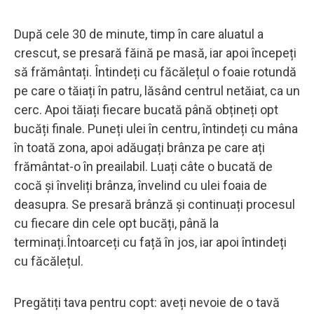
După cele 30 de minute, timp în care aluatul a
crescut, se presară făină pe masă, iar apoi începeți
să frământați. Întindeți cu făcălețul o foaie rotundă
pe care o tăiați în patru, lăsând centrul netăiat, ca un
cerc. Apoi tăiați fiecare bucată până obțineți opt
bucăți finale. Puneți ulei în centru, întindeți cu mâna
în toată zona, apoi adăugați brânza pe care ați
frământat-o în preailabil. Luați câte o bucată de
cocă și înveliți brânza, învelind cu ulei foaia de
deasupra. Se presară brânză și continuați procesul
cu fiecare din cele opt bucăți, până la
terminați.Întoarceți cu față în jos, iar apoi întindeți
cu făcălețul.
Pregătiți tava pentru copt: aveți nevoie de o tavă