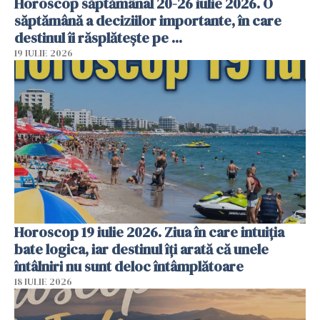
Horoscop săptămânal 20-26 iulie 2026. O
săptămână a deciziilor importante, în care
destinul îi răsplătește pe ...
19 IULIE 2026
Horoscop 19 iulie 2026. Ziua în care intuiția
bate logica, iar destinul îți arată că unele
întâlniri nu sunt deloc întâmplătoare
18 IULIE 2026