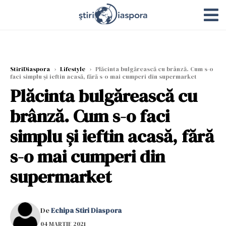
StiriDiaspora
›
Lifestyle
›
Plăcinta bulgărească cu brânză. Cum s-o
faci simplu și ieftin acasă, fără s-o mai cumperi din supermarket
Plăcinta bulgărească cu
brânză. Cum s-o faci
simplu și ieftin acasă, fără
s-o mai cumperi din
supermarket
De
Echipa Stiri Diaspora
04 MARTIE 2021