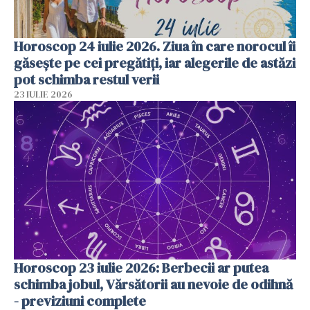
Horoscop 24 iulie 2026. Ziua în care norocul îi
găsește pe cei pregătiți, iar alegerile de astăzi
pot schimba restul verii
23 IULIE 2026
Horoscop 23 iulie 2026: Berbecii ar putea
schimba jobul, Vărsătorii au nevoie de odihnă
- previziuni complete