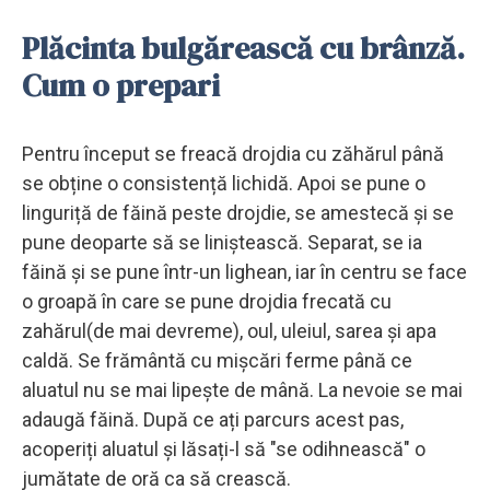
Plăcinta bulgărească cu brânză.
Cum o prepari
Pentru început se freacă drojdia cu zăhărul până
se obține o consistență lichidă. Apoi se pune o
linguriță de făină peste drojdie, se amestecă și se
pune deoparte să se liniștească. Separat, se ia
făină și se pune într-un lighean, iar în centru se face
o groapă în care se pune drojdia frecată cu
zahărul(de mai devreme), oul, uleiul, sarea și apa
caldă. Se frământă cu mișcări ferme până ce
aluatul nu se mai lipește de mână. La nevoie se mai
adaugă făină. După ce ați parcurs acest pas,
acoperiți aluatul și lăsați-l să "se odihnească" o
jumătate de oră ca să crească.