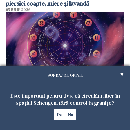
piersici coapte, miere și lavandă
05 IULIE 2026
SONDAJ DE OPINIE
Horoscop luni, 6 iulie: Unele zodii încep
săptămâna în forță și câteva trebuie să fie
Este important pentru dvs. că circulăm liber în
prudente
spațiul Schengen, fără control la granițe?
05 IULIE 2026
Da
Nu