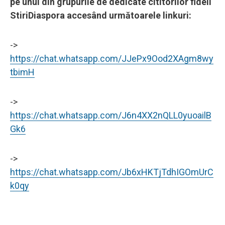
pe unul din grupurile de dedicate cititorilor fideli
StiriDiaspora accesând următoarele linkuri:
->
https://chat.whatsapp.com/JJePx9Ood2XAgm8wy
tbimH
->
https://chat.whatsapp.com/J6n4XX2nQLL0yuoailB
Gk6
->
https://chat.whatsapp.com/Jb6xHKTjTdhIGOmUrC
k0qy