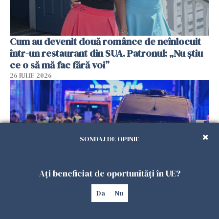
Cum au devenit două românce de neînlocuit
într-un restaurant din SUA. Patronul: „Nu știu
ce o să mă fac fără voi”
26 IULIE 2026
SONDAJ DE OPINIE
Ați beneficiat de oportunități în UE?
Da
Nu
Teroare la Berlin, în timpul Gay Pride: o dubiță
a intrat în mulțime. Un mort și 15 răniți