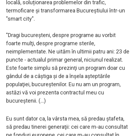
locală, soluționarea problemelor din trafic,
termoficare și transformarea Bucureștiului într-un
"smart city".
"Dragi bucureşteni, despre programe au vorbit
foarte mulţi, despre programe sterile,
neimplementate. Ne uităm în ultimii patru ani: 23 de
puncte - actualul primar general, niciunul realizat.
Este foarte simplu să prezinţi un program doar cu
gândul de a câştiga şi de a înşela aşteptările
populaţiei, bucureştenilor. Eu nu am un program,
astăzi vă voi prezenta contractul meu cu
bucureştenii. (...)
Eu sunt dator ca, la vârsta mea, să predau ştafeta,
să predau tinerei generaţii: cei care m-au consultat
pe fonduri europene, cei care m-au consultat în