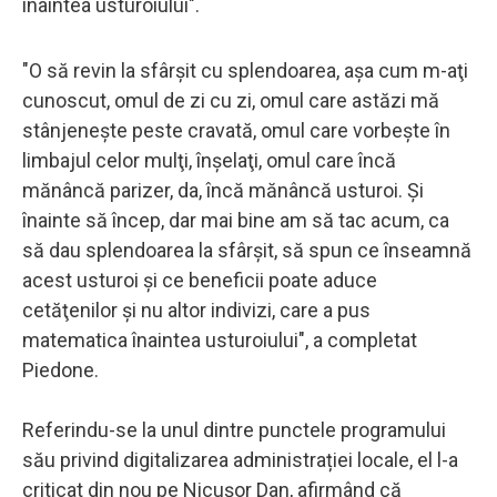
înaintea usturoiului".
"O să revin la sfârşit cu splendoarea, aşa cum m-aţi
cunoscut, omul de zi cu zi, omul care astăzi mă
stânjeneşte peste cravată, omul care vorbeşte în
limbajul celor mulţi, înşelaţi, omul care încă
mănâncă parizer, da, încă mănâncă usturoi. Şi
înainte să încep, dar mai bine am să tac acum, ca
să dau splendoarea la sfârşit, să spun ce înseamnă
acest usturoi şi ce beneficii poate aduce
cetăţenilor şi nu altor indivizi, care a pus
matematica înaintea usturoiului", a completat
Piedone.
Referindu-se la unul dintre punctele programului
său privind digitalizarea administrației locale, el l-a
criticat din nou pe Nicușor Dan, afirmând că