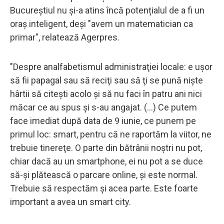
Bucureștiul nu și-a atins încă potențialul de a fi un
oraș inteligent, deși "avem un matematician ca
primar", relatează Agerpres.
"Despre analfabetismul administraţiei locale: e uşor
să fii papagal sau să reciţi sau să ţi se pună nişte
hârtii să citeşti acolo şi să nu faci în patru ani nici
măcar ce au spus şi s-au angajat. (...) Ce putem
face imediat după data de 9 iunie, ce punem pe
primul loc: smart, pentru că ne raportăm la viitor, ne
trebuie tinereţe. O parte din bătrânii noştri nu pot,
chiar dacă au un smartphone, ei nu pot a se duce
să-şi plătească o parcare online, şi este normal.
Trebuie să respectăm şi acea parte. Este foarte
important a avea un smart city.