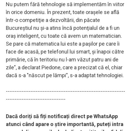
Nu putem fără tehnologie să implementăm în viitor
în orice domeniu. În prezent, toate oraşele se află
într-o competiţie a dezvoltării, din păcate
Bucureştiul nu şi-a atins încă potenţialul de a fi un
oraş inteligent, cu toate că avem un matematician.
Se pare că matematica lui este a paşilor pe care îi
face de acasă, pe telefonul lui smart, şi înapoi către
primărie, că în teritoriu nu l-am văzut patru ani de
zile", a declarat Piedone, care a precizat că el, chiar
dacă s-a "născut pe lămpi", s-a adaptat tehnologiei.
--------------------------------------------------------------------
----------------------------------
Dacă doriți să fiți notificați direct pe WhatsApp
atunci când apare o știre importantă, puteți intra