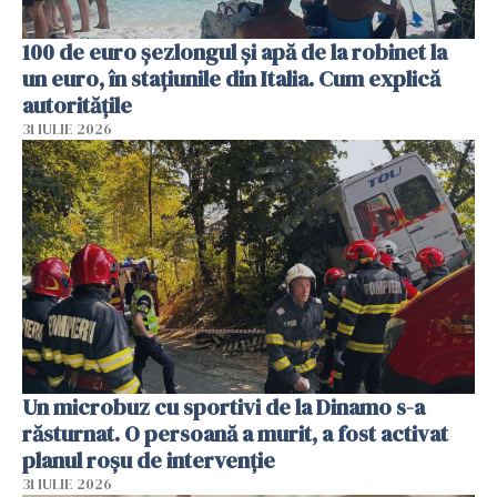
100 de euro șezlongul și apă de la robinet la
un euro, în stațiunile din Italia. Cum explică
autoritățile
31 IULIE 2026
Un microbuz cu sportivi de la Dinamo s-a
răsturnat. O persoană a murit, a fost activat
planul roșu de intervenție
31 IULIE 2026