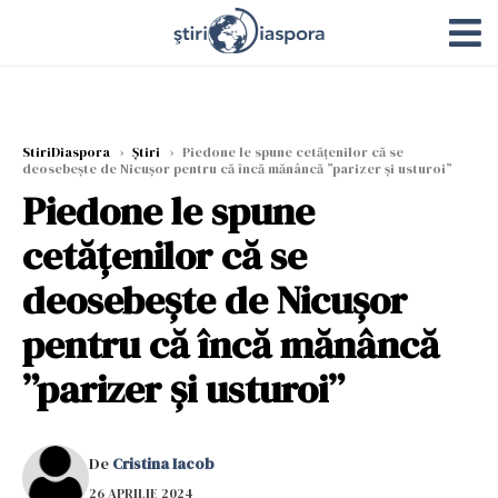
StiriDiaspora
›
Știri
›
Piedone le spune cetățenilor că se
deosebește de Nicușor pentru că încă mănâncă ”parizer și usturoi”
Piedone le spune
cetățenilor că se
deosebește de Nicușor
pentru că încă mănâncă
”parizer și usturoi”
De
Cristina Iacob
26 APRILIE 2024