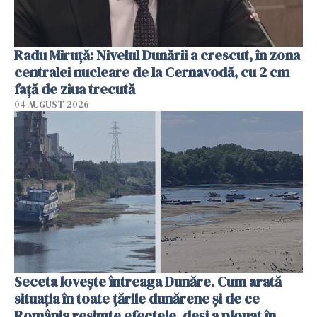
Radu Miruţă: Nivelul Dunării a crescut, în zona
centralei nucleare de la Cernavodă, cu 2 cm
faţă de ziua trecută
04 AUGUST 2026
Seceta lovește întreaga Dunăre. Cum arată
situația în toate țările dunărene și de ce
România resimte efectele, deși a plouat în