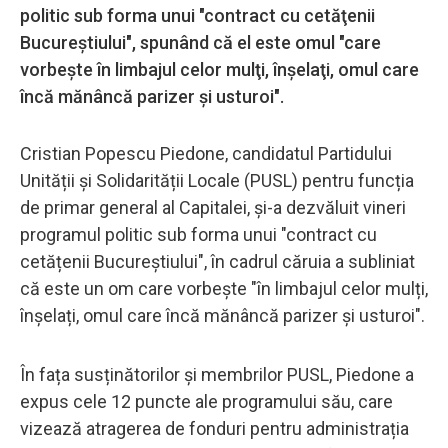
politic sub forma unui "contract cu cetăţenii
Bucureştiului", spunând că el este omul "care
vorbeşte în limbajul celor mulţi, înşelaţi, omul care
încă mănâncă parizer şi usturoi".
Cristian Popescu Piedone, candidatul Partidului
Unității și Solidarității Locale (PUSL) pentru funcția
de primar general al Capitalei, și-a dezvăluit vineri
programul politic sub forma unui "contract cu
cetățenii Bucureștiului", în cadrul căruia a subliniat
că este un om care vorbește "în limbajul celor mulți,
înșelați, omul care încă mănâncă parizer și usturoi".
În fața susținătorilor și membrilor PUSL, Piedone a
expus cele 12 puncte ale programului său, care
vizează atragerea de fonduri pentru administrația