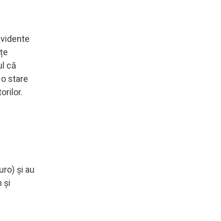
evidente
ețe
ul că
 o stare
orilor.
uro) și au
 și