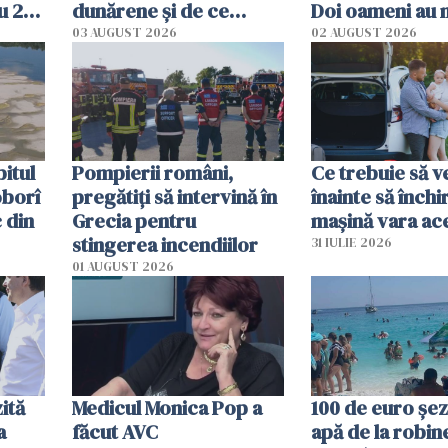
u 2
dunărene și de ce
Doi oameni au 
ecută
România resimte
03 AUGUST 2026
02 AUGUST 2026
efectele, deși a plouat
în iulie
itul
Pompierii români,
Ce trebuie să ve
oborî
pregătiţi să intervină în
înainte să închi
 din
Grecia pentru
mașină vara ac
stingerea incendiilor
31 IULIE 2026
01 AUGUST 2026
ită
Medicul Monica Pop a
100 de euro șez
a
făcut AVC
apă de la robine