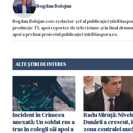
Bogdan Bolojan
Bogdan Bolojan este redactor-șef al publicației ȘtiriDiaspor
producție TV, apoi reporter de televiziune și în final drumul
apoi a preluat proiectul publicației ȘtiriDiaspora.ro.
ALTE ȘTIRI DE INTERES
Incident în Crimeea
Radu Miruţă: Nivel
anexată: Un soldat rus a
Dunării a crescut, 
tras în colegii săi apoi a
zona centralei nuc