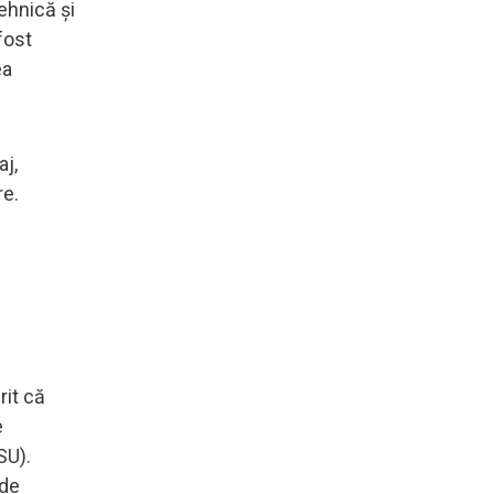
ehnică și
fost
ea
aj,
re.
rit că
e
SU).
 de