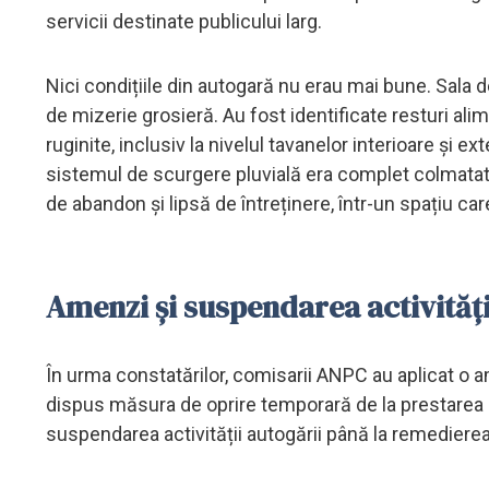
servicii destinate publicului larg.
Nici condițiile din autogară nu erau mai bune. Sala 
de mizerie grosieră. Au fost identificate resturi alim
ruginite, inclusiv la nivelul tavanelor interioare și e
sistemul de scurgere pluvială era complet colmatat c
de abandon și lipsă de întreținere, într-un spațiu car
Amenzi și suspendarea activități
În urma constatărilor, comisarii ANPC au aplicat o a
dispus măsura de oprire temporară de la prestarea 
suspendarea activității autogării până la remedierea