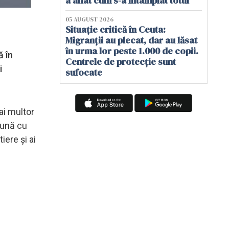
a aflat cum s-a întâmplat totul
05 AUGUST 2026
Situație critică în Ceuta:
Migranții au plecat, dar au lăsat
în urma lor peste 1.000 de copii.
ă în
Centrele de protecție sunt
i
sufocate
ai multor
eună cu
iere și ai