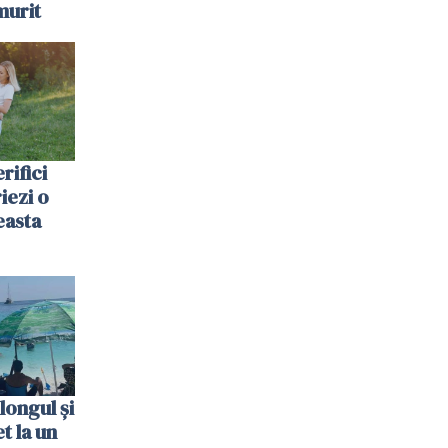
murit
rifici
riezi o
easta
longul și
t la un