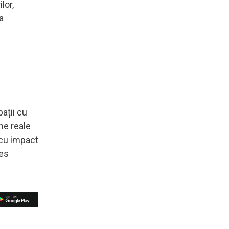
lor,
a
ații cu
eme reale
 cu impact
des