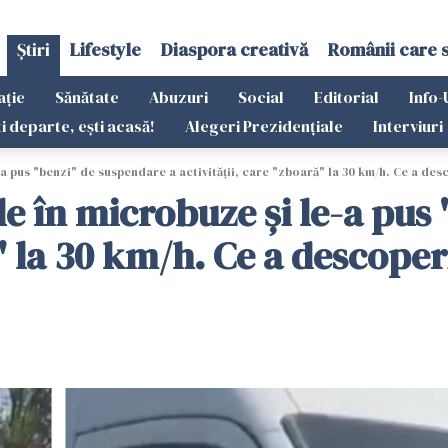
Știri
Lifestyle
Diaspora creativă
Românii care 
ație
Sănătate
Abuzuri
Social
Editorial
Info-
ti departe, ești acasă!
Alegeri Prezidențiale
Interviuri
a pus "benzi" de suspendare a activității, care "zboară" la 30 km/h. Ce a des
le în microbuze și le-a pus
ă" la 30 km/h. Ce a descoper