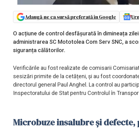
Adaugă-ne ca sursă preferată în Google
Urm
O acțiune de control desfășurată în dimineața zilei
administrarea SC Mototolea Com Serv SNC, a scos l
siguranța călătorilor.
Verificările au fost realizate de comisarii Comisari
sesizări primite de la cetățeni, și au fost coordon
directorul general Paul Anghel. La control au participat
Inspectoratului de Stat pentru Controlul în Transpor
Microbuze insalubre și defecte, 