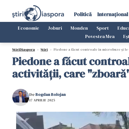
Politică
Internațional
Economie
Joburi
Monden
Sport
Educ
Povestea Mea
Eș
StiriDiaspora
›
Știri
›
Piedone a făcut controale în microbuze și le-
Piedone a făcut controa
activității, care "zboar
De
Bogdan Bolojan
17 APRILIE 2025