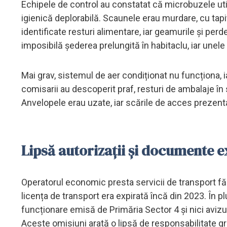
Echipele de control au constatat că microbuzele util
igienică deplorabilă. Scaunele erau murdare, cu tapițe
identificate resturi alimentare, iar geamurile și per
imposibilă șederea prelungită în habitaclu, iar unele
Mai grav, sistemul de aer condiționat nu funcționa, 
comisarii au descoperit praf, resturi de ambalaje în 
Anvelopele erau uzate, iar scările de acces prezenta
Lipsă autorizații și documente e
Operatorul economic presta servicii de transport fără
licența de transport era expirată încă din 2023. În
funcționare emisă de Primăria Sector 4 și nici avizu
Aceste omisiuni arată o lipsă de responsabilitate gra