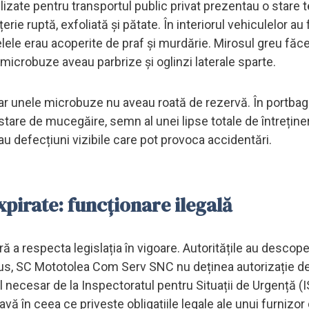
izate pentru transportul public privat prezentau o stare t
rie ruptă, exfoliată și pătate. În interiorul vehiculelor au 
delele erau acoperite de praf și murdărie. Mirosul greu făc
 microbuze aveau parbrize și oglinzi laterale sparte.
iar unele microbuze nu aveau roată de rezervă. În portbag
stare de mucegăire, semn al unei lipse totale de întreține
u defecțiuni vizibile care pot provoca accidentări.
xpirate: funcționare ilegală
 a respecta legislația în vigoare. Autoritățile au descope
 plus, SC Mototolea Com Serv SNC nu deținea autorizație d
l necesar de la Inspectoratul pentru Situații de Urgență (I
vă în ceea ce privește obligațiile legale ale unui furnizor