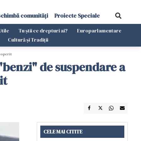
schimbă comunități
Proiecte Speciale
Utile
Tu știi ce drepturi ai?
Europarlamentare
Cultură și Tradiții
coperit
 "benzi" de suspendare a
it
CELE MAI CITITE