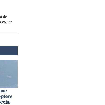
nt de
.ro, iar
une
optere
ecia.