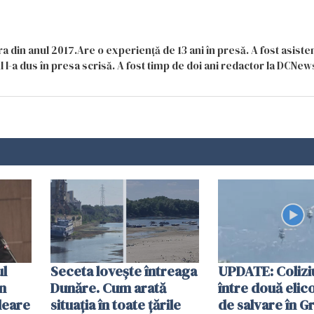
a din anul 2017.Are o experiență de 13 ani în presă. A fost asiste
 l-a dus în presa scrisă. A fost timp de doi ani redactor la DCNews
ul
Seceta lovește întreaga
UPDATE: Colizi
în
Dunăre. Cum arată
între două elic
leare
situația în toate țările
de salvare în Gr