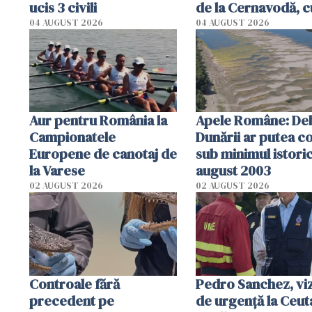
ucis 3 civili
de la Cernavodă, c
cm faţă de ziua tr
04 AUGUST 2026
04 AUGUST 2026
Aur pentru România la
Apele Române: Deb
Campionatele
Dunării ar putea c
Europene de canotaj de
sub minimul istoric
la Varese
august 2003
02 AUGUST 2026
02 AUGUST 2026
Controale fără
Pedro Sanchez, viz
precedent pe
de urgență la Ceut