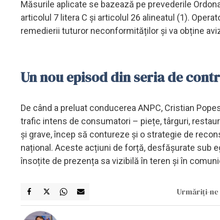
Măsurile aplicate se bazează pe prevederile Ordonan
articolul 7 litera C și articolul 26 alineatul (1). Ope
remedierii tuturor neconformităților și va obține aviz
Un nou episod din seria de cont
De când a preluat conducerea ANPC, Cristian Popescu
trafic intens de consumatori – piețe, târguri, restaur
și grave, încep să contureze și o strategie de recons
național. Aceste acțiuni de forță, desfășurate sub e
însoțite de prezența sa vizibilă în teren și în comunic
Urmăriți-ne 