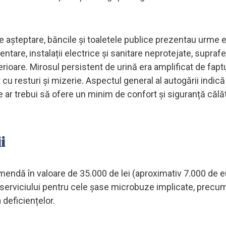
de așteptare, băncile și toaletele publice prezentau urme 
entare, instalații electrice și sanitare neprotejate, supraf
xterioare. Mirosul persistent de urină era amplificat de fapt
u resturi și mizerie. Aspectul general al autogării indică
e ar trebui să ofere un minim de confort și siguranță călăt
i
mendă în valoare de 35.000 de lei (aproximativ 7.000 de e
serviciului pentru cele șase microbuze implicate, precum
 deficiențelor.