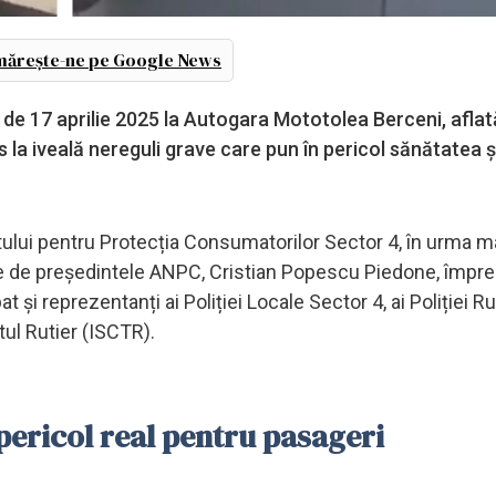
ărește-ne pe Google News
 de 17 aprilie 2025 la Autogara Mototolea Berceni, aflat
a iveală nereguli grave care pun în pericol sănătatea ș
atului pentru Protecția Consumatorilor Sector 4, în urma m
ate de președintele ANPC, Cristian Popescu Piedone, împr
 și reprezentanți ai Poliției Locale Sector 4, ai Poliției Rut
tul Rutier (ISCTR).
pericol real pentru pasageri