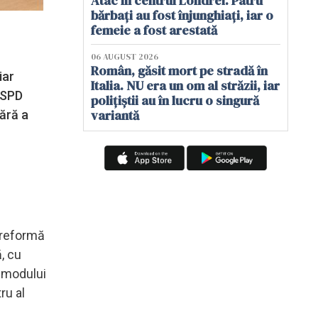
Atac în centrul Londrei. Patru
bărbați au fost înjunghiați, iar o
femeie a fost arestată
06 AUGUST 2026
Român, găsit mort pe stradă în
iar
Italia. NU era un om al străzii, iar
i SPD
polițiștii au în lucru o singură
variantă
fără a
o reformă
, cu
a modului
ru al