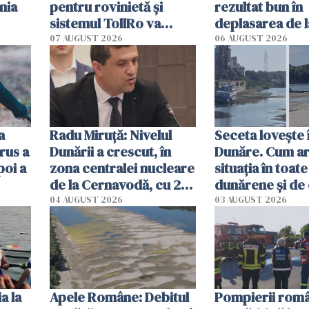
nia
pentru rovinietă şi
rezultat bun în
sistemul TollRo va
deplasarea de 
începe la 1 octombrie
07 AUGUST 2026
06 AUGUST 2026
ă
a
Radu Miruţă: Nivelul
Seceta lovește 
rus a
Dunării a crescut, în
Dunăre. Cum ar
poi a
zona centralei nucleare
situația în toate
de la Cernavodă, cu 2
dunărene și de
cm faţă de ziua trecută
România resim
04 AUGUST 2026
03 AUGUST 2026
efectele, deși a
în iulie
a la
Apele Române: Debitul
Pompierii româ