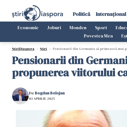
Politică
Internațional
Economie
Joburi
Monden
Sport
Educ
Povestea Mea
Eș
StiriDiaspora
›
Știri
›
Pensionarii din Germania să primească mai p
Pensionarii din Germani
propunerea viitorului 
De
Bogdan Bolojan
03 APRILIE 2025