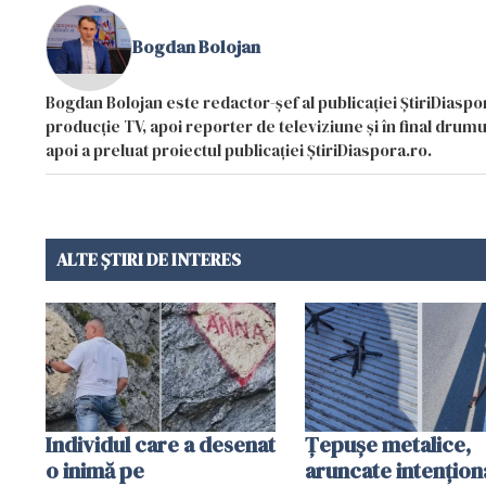
Bogdan Bolojan
Bogdan Bolojan este redactor-șef al publicației ȘtiriDiaspor
producție TV, apoi reporter de televiziune și în final drumul
apoi a preluat proiectul publicației ȘtiriDiaspora.ro.
ALTE ȘTIRI DE INTERES
Individul care a desenat
Țepușe metalice,
o inimă pe
aruncate intențion