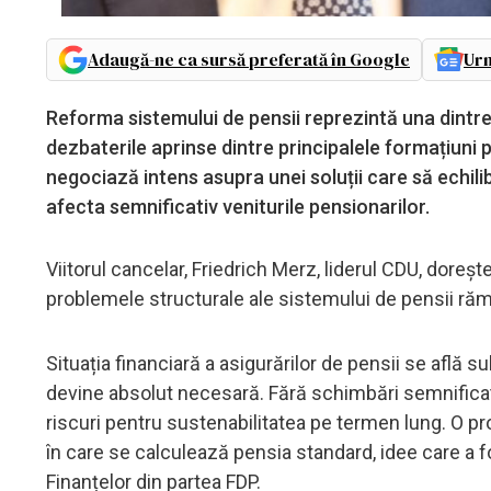
Adaugă-ne ca sursă preferată în Google
Urm
Reforma sistemului de pensii reprezintă una dintre
dezbaterile aprinse dintre principalele formațiuni 
negociază intens asupra unei soluții care să echili
afecta semnificativ veniturile pensionarilor.
Viitorul cancelar, Friedrich Merz, liderul CDU, doreș
problemele structurale ale sistemului de pensii răm
Situația financiară a asigurărilor de pensii se află s
devine absolut necesară. Fără schimbări semnificativ
riscuri pentru sustenabilitatea pe termen lung. O pr
în care se calculează pensia standard, idee care a fo
Finanțelor din partea FDP.