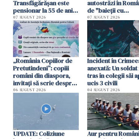
Transfăgărășan este
autostrăzi în Româ
pensionar la 55 de ani.
de "baieții cu
Poliția l-a identificat
platforme": "Mi-au
07 AUGUST 2026
07 AUGUST 2026
cerut 1200 lei să m
tracteze"
„România Copiilor de
Incident în Crimee
Pretutindeni”: copiii
anexată: Un soldat 
români din diaspora,
tras în colegii săi a
invitați să scrie despre
ucis 3 civili
România într-un volum
06 AUGUST 2026
04 AUGUST 2026
special
UPDATE: Coliziune
Aur pentru Români