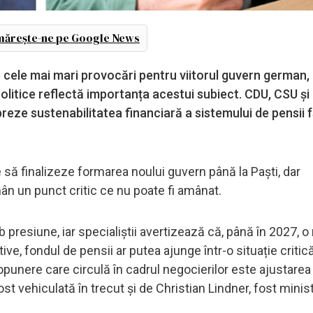
ărește-ne pe Google News
 cele mai mari provocări pentru viitorul guvern german, 
politice reflectă importanța acestui subiect. CDU, CSU ș
breze sustenabilitatea financiară a sistemului de pensii 
te să finalizeze formarea noului guvern până la Paști, dar
ân un punct critic ce nu poate fi amânat.
ub presiune, iar specialiștii avertizează că, până în 2027, 
e, fondul de pensii ar putea ajunge într-o situație critică
opunere care circulă în cadrul negocierilor este ajustare
st vehiculată în trecut și de Christian Lindner, fost minist