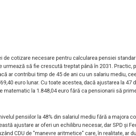
 de cotizare necesare pentru calcularea pensiei standar
re urmează să fie crescută treptat până în 2031. Practic, 
că ar contribui timp de 45 de ani cu un salariu mediu, cee
769,40 euro lunar. Cu toate acestea, dacă ajustarea la 47 d
ește matematic la 1.848,04 euro fără ca pensionarii să pri
lul pensiilor la 48% din salariul mediu fără a majora con
astă ajustare ar oferi un echilibru necesar, dar SPD și Fe
nd CDU de "manevre aritmetice" care, în realitate, ar du