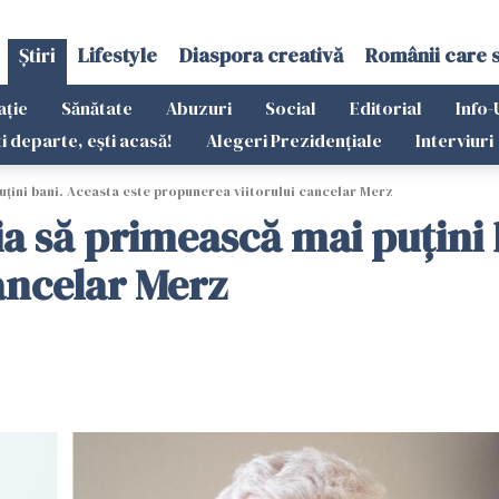
Știri
Lifestyle
Diaspora creativă
Românii care 
ație
Sănătate
Abuzuri
Social
Editorial
Info-
ti departe, ești acasă!
Alegeri Prezidențiale
Interviuri
uțini bani. Aceasta este propunerea viitorului cancelar Merz
a să primească mai puțini 
cancelar Merz