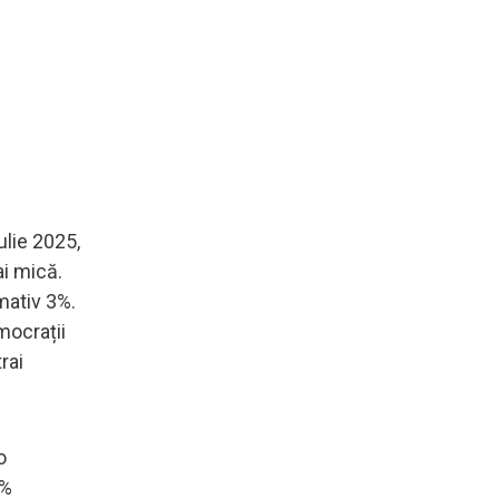
ulie 2025,
ai mică.
mativ 3%.
mocrații
rai
o
0%