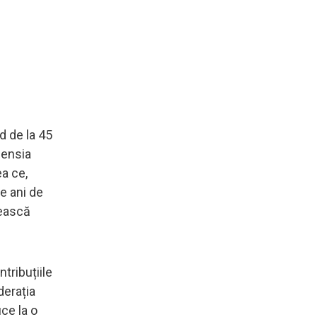
d de la 45
pensia
a ce,
e ani de
mească
tribuțiile
derația
ce la o