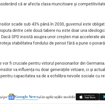
siderând că ar afecta clasa muncitoare și competitivitat
siilor scade sub 43% până în 2030, guvernul este obligat 
sputa dintre cele două tabere nu este doar una ideologică
Dacă SPD insistă asupra unor creșteri mai accelerate al
roteja stabilitatea fondului de pensii fără a pune o povară
 vor fi cruciale pentru viitorul pensionarilor din Germania
siilor va influența nu doar generațiile viitoare, ci și actual
 pentru capacitatea sa de a echilibra nevoile sociale cu rea
Google News
și pe
și în aplicațiile mobile