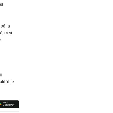
ea
să ia
, ci și
e
.
ii
litățile