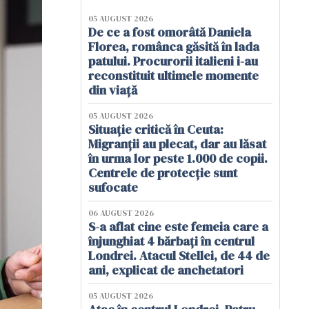
05 AUGUST 2026
De ce a fost omorâtă Daniela
Florea, românca găsită în lada
patului. Procurorii italieni i-au
reconstituit ultimele momente
din viață
05 AUGUST 2026
Situație critică în Ceuta:
Migranții au plecat, dar au lăsat
în urma lor peste 1.000 de copii.
Centrele de protecție sunt
sufocate
06 AUGUST 2026
S-a aflat cine este femeia care a
înjunghiat 4 bărbați în centrul
Londrei. Atacul Stellei, de 44 de
ani, explicat de anchetatori
05 AUGUST 2026