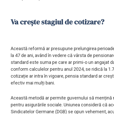
Va crește stagiul de cotizare?
Această reformă ar presupune prelungirea perioadei
la 47 de ani, având în vedere că vârsta de pensiona
standard este suma pe care ar primi-o un angajat da
conform calculelor pentru anul 2024, se ridică la 1.
cotizație ar intra în vigoare, pensia standard ar cr
efectiv mai mulți bani.
Această metodă ar permite guvernului să mențină nive
pentru asigurările sociale. Uniunea consideră că ace
Sindicatelor Germane (DGB) se opun vehement, acuzâ