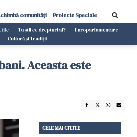
schimbă comunități
Proiecte Speciale
Utile
Tu știi ce drepturi ai?
Europarlamentare
Cultură și Tradiții
bani. Aceasta este
CELE MAI CITITE