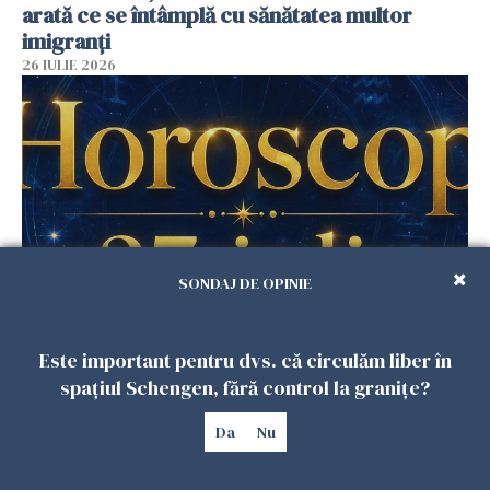
arată ce se întâmplă cu sănătatea multor
imigranți
26 IULIE 2026
SONDAJ DE OPINIE
Horoscop 27 iulie. Lunea care schimbă ritmul
Este important pentru dvs. că circulăm liber în
săptămânii. Universul deschide uși
spațiul Schengen, fără control la granițe?
neașteptate pentru unele zodii
26 IULIE 2026
Da
Nu