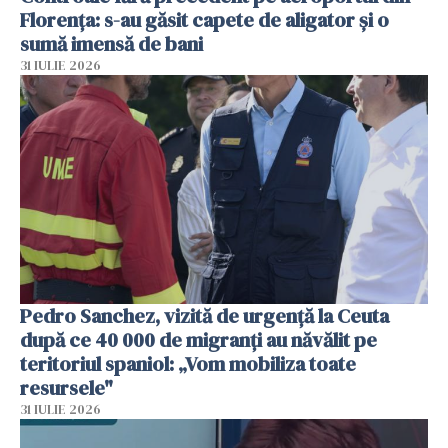
Florența: s-au găsit capete de aligator și o
sumă imensă de bani
31 IULIE 2026
Pedro Sanchez, vizită de urgență la Ceuta
după ce 40 000 de migranți au năvălit pe
teritoriul spaniol: „Vom mobiliza toate
resursele"
31 IULIE 2026