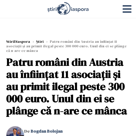
StiriDiaspora
›
Știri
›
Patru români din Austria au înființat 11
asociații și au primit ilegal peste 300 000 euro. Unul din ei se plânge
că n-are ce mânca
Patru români din Austria
au înființat 11 asociații și
au primit ilegal peste 300
000 euro. Unul din ei se
plânge că n-are ce mânca
De
Bogdan Bolojan