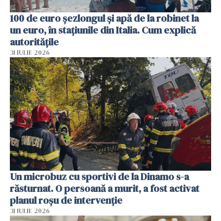
100 de euro șezlongul și apă de la robinet la
un euro, în stațiunile din Italia. Cum explică
autoritățile
31 IULIE 2026
Un microbuz cu sportivi de la Dinamo s-a
răsturnat. O persoană a murit, a fost activat
planul roșu de intervenție
31 IULIE 2026