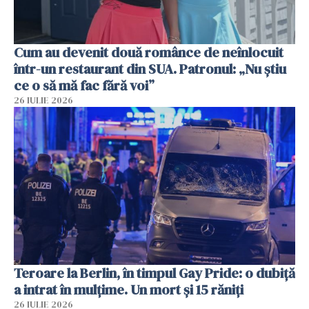
Cum au devenit două românce de neînlocuit
într-un restaurant din SUA. Patronul: „Nu știu
ce o să mă fac fără voi”
26 IULIE 2026
Teroare la Berlin, în timpul Gay Pride: o dubiță
a intrat în mulțime. Un mort și 15 răniți
26 IULIE 2026