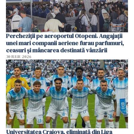
Percheziții pe aeroportul Otopeni. Angajații
unei mari companii aeriene furau parfumuri,
ceasuri și mâncarea destinată vânzării
30 IULIE 2026
Universitatea Craiova, eliminată din Liga