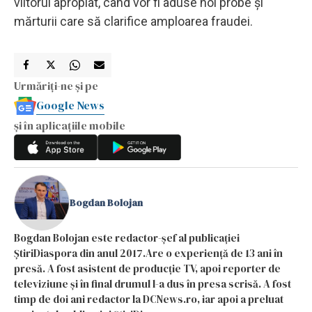
viitorul apropiat, când vor fi aduse noi probe și
mărturii care să clarifice amploarea fraudei.
Urmăriți-ne și pe
Google News
și în aplicațiile mobile
Bogdan Bolojan
Bogdan Bolojan este redactor-șef al publicației
ȘtiriDiaspora din anul 2017.Are o experiență de 13 ani în
presă. A fost asistent de producție TV, apoi reporter de
televiziune și în final drumul l-a dus în presa scrisă. A fost
timp de doi ani redactor la DCNews.ro, iar apoi a preluat