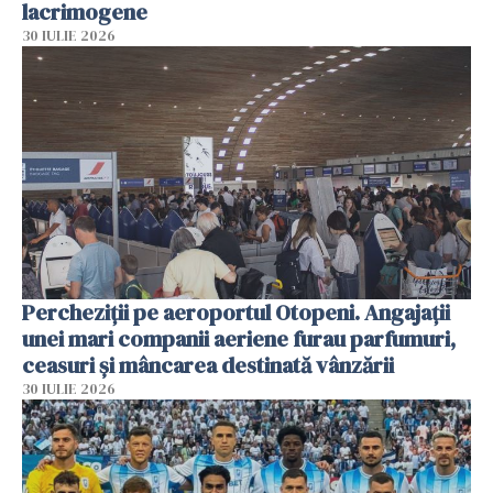
lacrimogene
30 IULIE 2026
Percheziții pe aeroportul Otopeni. Angajații
unei mari companii aeriene furau parfumuri,
ceasuri și mâncarea destinată vânzării
30 IULIE 2026