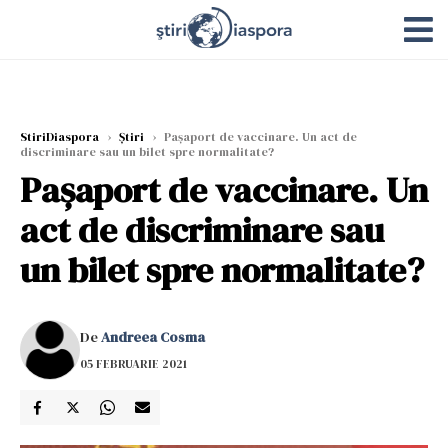
StiriDiaspora
›
Știri
›
Paşaport de vaccinare. Un act de
discriminare sau un bilet spre normalitate?
Paşaport de vaccinare. Un
act de discriminare sau
un bilet spre normalitate?
De
Andreea Cosma
05 FEBRUARIE 2021