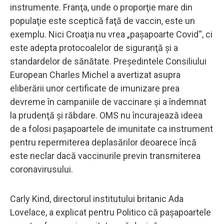
instrumente. Franţa, unde o proporţie mare din
populaţie este sceptică faţă de vaccin, este un
exemplu. Nici Croaţia nu vrea „paşapoarte Covid“, ci
este adepta protocoalelor de siguranţă şi a
standardelor de sănătate. Preşedintele Consiliului
European Charles Michel a avertizat asupra
eliberării unor certificate de imunizare prea
devreme în campaniile de vaccinare şi a îndemnat
la prudenţă şi răbdare. OMS nu încurajează ideea
de a folosi paşapoartele de imunitate ca instrument
pentru repermiterea deplasărilor deoarece încă
este neclar dacă vaccinurile previn transmiterea
coronavirusului.
Carly Kind, directorul institutului britanic Ada
Lovelace, a explicat pentru Politico că paşapoartele