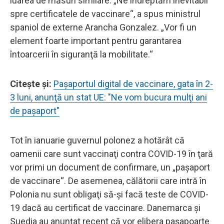
luarea de măsuri similare. „Ne îndreptăm inevitabil
spre certificatele de vaccinare“, a spus ministrul
spaniol de externe Arancha Gonzalez. „Vor fi un
element foarte important pentru garantarea
întoarcerii în siguranţă la mobilitate.“
Citeşte şi:
Paşaportul digital de vaccinare, gata în 2-
3 luni, anunţă un stat UE: "Ne vom bucura mulţi ani
de paşaport"
Tot în ianuarie guvernul polonez a hotărât că
oamenii care sunt vaccinaţi contra COVID-19 în ţară
vor primi un document de confirmare, un „paşaport
de vaccinare“. De asemenea, călătorii care intră în
Polonia nu sunt obligaţi să-şi facă teste de COVID-
19 dacă au certificat de vaccinare. Danemarca şi
Suedia au anunţat recent că vor elibera paşapoarte