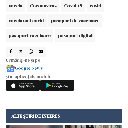
vaccin
Coronavirus
Covid-19
covid
vaccin anti covid
pasaport de vaccinare
pasaport vaccinare
pasaport digital
Urmăriți-ne și pe
Google News
și în aplicațiile mobile
ALTE ȘTIRI DE INTERES