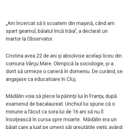
„Am încercat să îi scoatem din maşină, când am
spart geamul, băiatul încă trăia”, a declarat un
martor la Observator.
Cristina avea 22 de ani şi absolvise acelaşi liceu din
comuna Vânju Mare. Olimpică la sociologie, şi-a
dorit să urmeze o carieră în domeniu. De curând, se
angajase ca educatoare în Cluj.
Mădălin voia să plece la părinţii lui în Franţa, după
examenul de bacalaureat. Unchiul lui spune că o
minune a făcut ca sora lui de 16 ani să nu îl
însoţească în cursa spre moarte. Mădălin era un
băiat care a luat pe umerii săi greutățile vieții, având