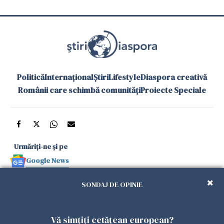
Politică
Internațional
Știri
Lifestyle
Diaspora creativă
Românii care schimbă comunități
Proiecte Speciale
Urmăriți-ne și pe
Google News
și în aplicațiile mobile
SONDAJ DE OPINIE
Politica de
Politica
Gestionați
Contact
Declarație de
Vă simțiți cetățean european?