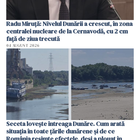
Radu Miruţă: Nivelul Dunării a crescut, în zona
centralei nucleare de la Cernavodă, cu 2 cm
faţă de ziua trecută
04 AUGUST 2026
Seceta lovește întreaga Dunăre. Cum arată
situația în toate țările dunărene și de ce
România resimte efectele, deși a plouat în