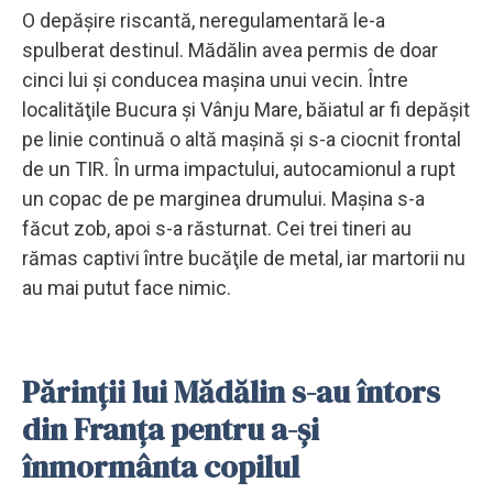
O depăşire riscantă, neregulamentară le-a
spulberat destinul. Mădălin avea permis de doar
cinci lui şi conducea maşina unui vecin. Între
localităţile Bucura şi Vânju Mare, băiatul ar fi depăşit
pe linie continuă o altă maşină şi s-a ciocnit frontal
de un TIR. În urma impactului, autocamionul a rupt
un copac de pe marginea drumului. Maşina s-a
făcut zob, apoi s-a răsturnat. Cei trei tineri au
rămas captivi între bucăţile de metal, iar martorii nu
au mai putut face nimic.
Părinții lui Mădălin s-au întors
din Franța pentru a-și
înmormânta copilul