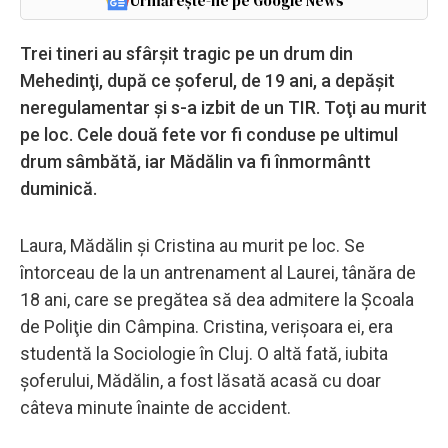
Urmărește-ne pe Google News
Trei tineri au sfârşit tragic pe un drum din
Mehedinţi, după ce şoferul, de 19 ani, a depăşit
neregulamentar şi s-a izbit de un TIR. Toţi au murit
pe loc. Cele două fete vor fi conduse pe ultimul
drum sâmbătă, iar Mădălin va fi înmormântt
duminică.
Laura, Mădălin şi Cristina au murit pe loc. Se
întorceau de la un antrenament al Laurei, tânăra de
18 ani, care se pregătea să dea admitere la Şcoala
de Poliţie din Câmpina. Cristina, verişoara ei, era
studentă la Sociologie în Cluj. O altă fată, iubita
şoferului, Mădălin, a fost lăsată acasă cu doar
câteva minute înainte de accident.