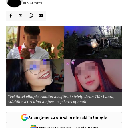
18 MAI 2023
Trei tineri olimpici români au sfârșit striviţi de un TIR: Laura,
Mădălin şi Cristina au fost „copii excepţionali”
Adaugă-ne ca sursă preferată în Google