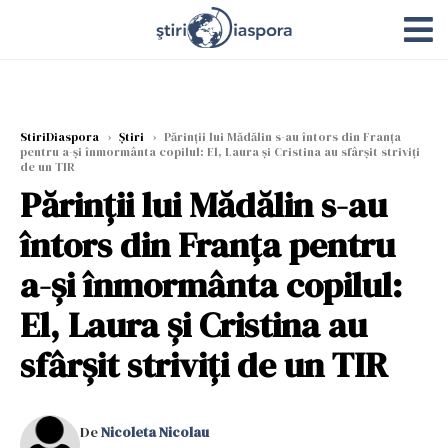
StiriDiaspora
›
Știri
›
Părinții lui Mădălin s-au întors din Franța
pentru a-și înmormânta copilul: El, Laura și Cristina au sfârșit striviţi
de un TIR
Părinții lui Mădălin s-au
întors din Franța pentru
a-și înmormânta copilul:
El, Laura și Cristina au
sfârșit striviţi de un TIR
De
Nicoleta Nicolau