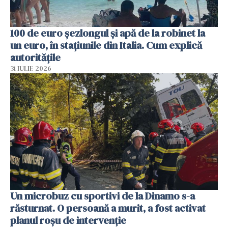
100 de euro șezlongul și apă de la robinet la
un euro, în stațiunile din Italia. Cum explică
autoritățile
31 IULIE 2026
Un microbuz cu sportivi de la Dinamo s-a
răsturnat. O persoană a murit, a fost activat
planul roșu de intervenție