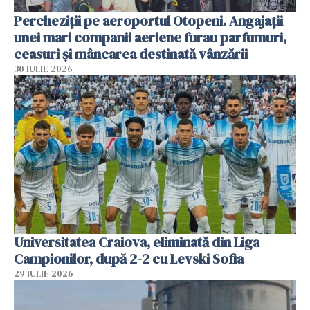
Percheziții pe aeroportul Otopeni. Angajații
unei mari companii aeriene furau parfumuri,
ceasuri și mâncarea destinată vânzării
30 IULIE 2026
Universitatea Craiova, eliminată din Liga
Campionilor, după 2-2 cu Levski Sofia
29 IULIE 2026