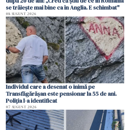
după 20 de ani: „Cred că știu de ce în România
se trăiește mai bine ca în Anglia. E schimbat"
08 AUGUST 2026
Individul care a desenat o inimă pe
Transfăgărășan este pensionar la 55 de ani.
Poliția l-a identificat
07 AUGUST 2026