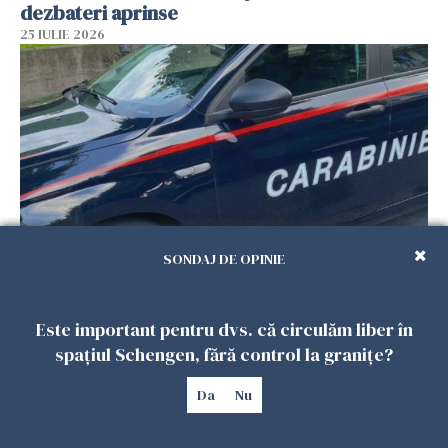
dezbateri aprinse
25 IULIE 2026
SONDAJ DE OPINIE
Româncă din Italia, acuzată că și-a lăsat copiii
singuri în casă pentru a merge la mall. Vecinii
Este important pentru dvs. că circulăm liber în
au dat alarma
spațiul Schengen, fără control la granițe?
25 IULIE 2026
Da
Nu