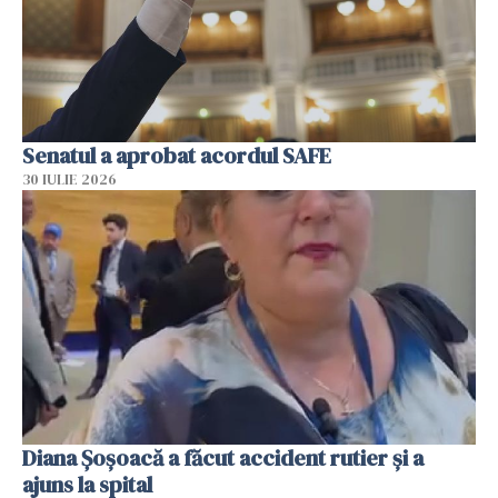
Senatul a aprobat acordul SAFE
30 IULIE 2026
Diana Șoșoacă a făcut accident rutier și a
ajuns la spital