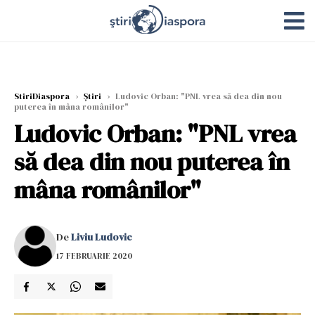
StiriDiaspora
›
Știri
›
Ludovic Orban: "PNL vrea să dea din nou
puterea în mâna românilor"
Ludovic Orban: "PNL vrea
să dea din nou puterea în
mâna românilor"
De
Liviu Ludovic
17 FEBRUARIE 2020