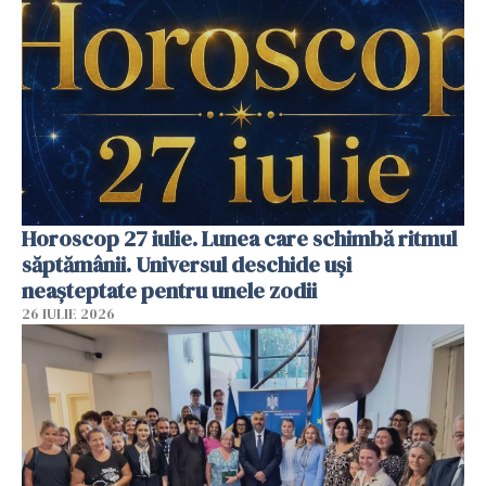
Horoscop 27 iulie. Lunea care schimbă ritmul
săptămânii. Universul deschide uși
neașteptate pentru unele zodii
26 IULIE 2026