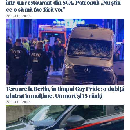
într-un restaurant din SUA. Patronul: „Nu știu
ce o să mă fac fără voi”
26 IULIE 2026
Teroare la Berlin, în timpul Gay Pride: o dubiță
a intrat în mulțime. Un mort și 15 răniți
26 IULIE 2026