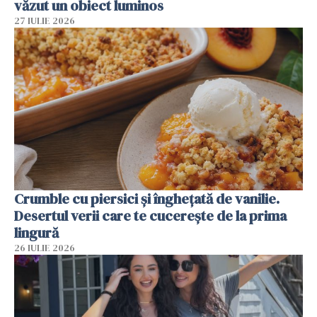
văzut un obiect luminos
27 IULIE 2026
Crumble cu piersici și înghețată de vanilie.
Desertul verii care te cucerește de la prima
lingură
26 IULIE 2026