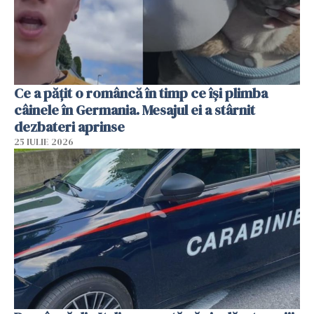
Ce a pățit o româncă în timp ce își plimba
câinele în Germania. Mesajul ei a stârnit
dezbateri aprinse
25 IULIE 2026