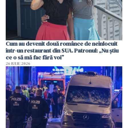
Cum au devenit două românce de neînlocuit
într-un restaurant din SUA. Patronul: „Nu știu
ce o să mă fac fără voi”
26 IULIE 2026