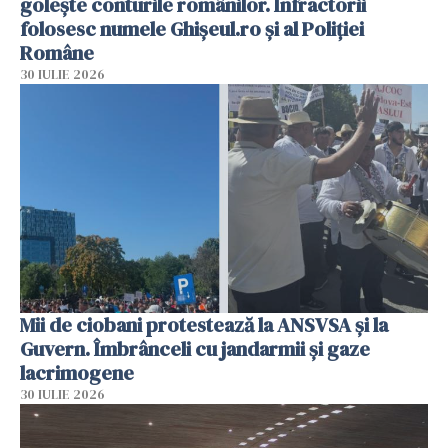
golește conturile românilor. Infractorii
folosesc numele Ghișeul.ro și al Poliției
Române
30 IULIE 2026
Mii de ciobani protestează la ANSVSA și la
Guvern. Îmbrânceli cu jandarmii și gaze
lacrimogene
30 IULIE 2026