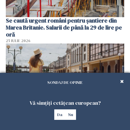
Se caută urgent români pentru șantiere din
Marea Britanie. Salarii de până la 29 de lire pe
oră
25 IULIE 2026
SONDAJ DE OPINIE
Vă simțiți cetățean european?
Haos pe calea ferată în Italia! Timp de
Da
Nu
aproape patru zile, trenurile spre Roma și
Milano pot întârzia până la 3 ore