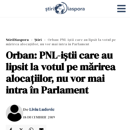
StiriDiaspora
›
Știri
›
Orban: PNL-iștii care au lipsit la votul pe
mărirea alocațiilor, nu vor mai intra în Parlament
Orban: PNL-iștii care au
lipsit la votul pe mărirea
alocațiilor, nu vor mai
intra în Parlament
De
Liviu Ludovic
18 DECEMBRIE 2019