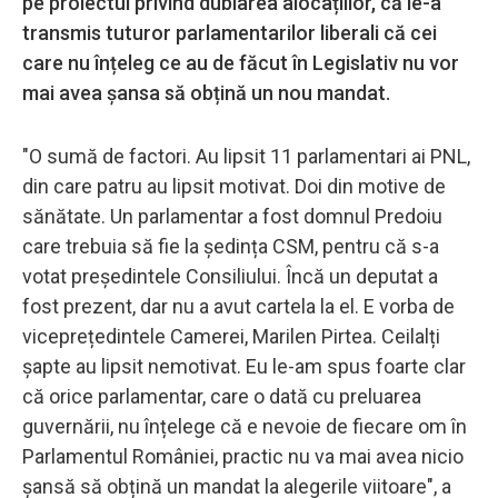
pe proiectul privind dublarea alocațiilor, că le-a
transmis tuturor parlamentarilor liberali că cei
care nu înțeleg ce au de făcut în Legislativ nu vor
mai avea șansa să obțină un nou mandat.
"O sumă de factori. Au lipsit 11 parlamentari ai PNL,
din care patru au lipsit motivat. Doi din motive de
sănătate. Un parlamentar a fost domnul Predoiu
care trebuia să fie la ședința CSM, pentru că s-a
votat președintele Consiliului. Încă un deputat a
fost prezent, dar nu a avut cartela la el. E vorba de
viceprețedintele Camerei, Marilen Pirtea. Ceilalți
șapte au lipsit nemotivat. Eu le-am spus foarte clar
că orice parlamentar, care o dată cu preluarea
guvernării, nu înțelege că e nevoie de fiecare om în
Parlamentul României, practic nu va mai avea nicio
șansă să obțină un mandat la alegerile viitoare", a