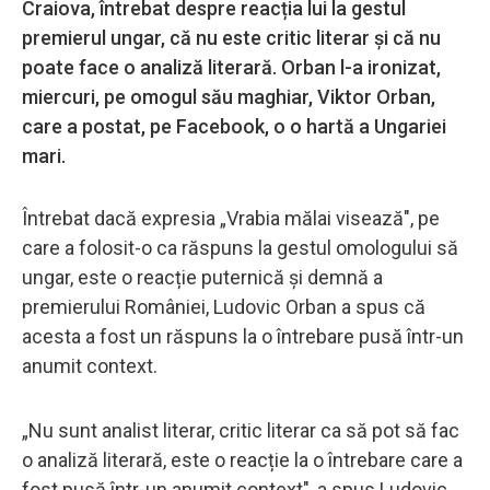
Craiova, întrebat despre reacția lui la gestul
premierul ungar, că nu este critic literar și că nu
poate face o analiză literară. Orban l-a ironizat,
miercuri, pe omogul său maghiar, Viktor Orban,
care a postat, pe Facebook, o o hartă a Ungariei
mari.
Întrebat dacă expresia „Vrabia mălai visează", pe
care a folosit-o ca răspuns la gestul omologului să
ungar, este o reacție puternică și demnă a
premierului României, Ludovic Orban a spus că
acesta a fost un răspuns la o întrebare pusă într-un
anumit context.
„Nu sunt analist literar, critic literar ca să pot să fac
o analiză literară, este o reacție la o întrebare care a
fost pusă într-un anumit context", a spus Ludovic