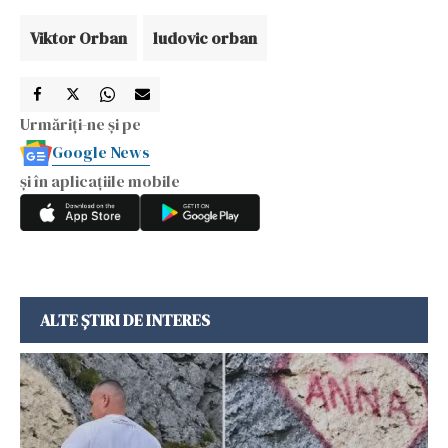
Viktor Orban
ludovic orban
Urmăriți-ne și pe
Google News
și în aplicațiile mobile
ALTE ȘTIRI DE INTERES