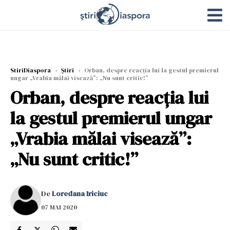
StiriDiaspora
›
Știri
›
Orban, despre reacția lui la gestul premierul
ungar „Vrabia mălai visează”: „Nu sunt critic!”
Orban, despre reacția lui
la gestul premierul ungar
„Vrabia mălai visează”:
„Nu sunt critic!”
De
Loredana Iriciuc
07 MAI 2020