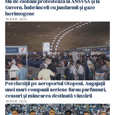
Mii de ciobani protestează la ANSVSA și la
Guvern. Îmbrânceli cu jandarmii și gaze
lacrimogene
30 IULIE 2026
Percheziții pe aeroportul Otopeni. Angajații
unei mari companii aeriene furau parfumuri,
ceasuri și mâncarea destinată vânzării
30 IULIE 2026