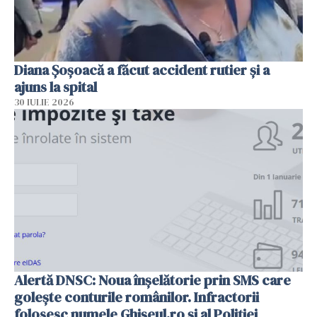
Diana Șoșoacă a făcut accident rutier și a
ajuns la spital
30 IULIE 2026
Alertă DNSC: Noua înșelătorie prin SMS care
golește conturile românilor. Infractorii
folosesc numele Ghișeul.ro și al Poliției