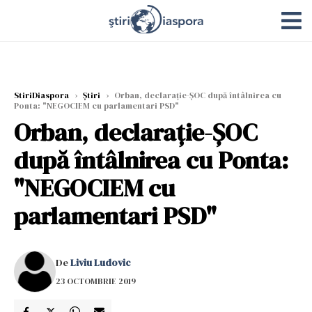
StiriDiaspora
›
Știri
›
Orban, declarație-ȘOC după întâlnirea cu
Ponta: "NEGOCIEM cu parlamentari PSD"
Orban, declarație-ȘOC
după întâlnirea cu Ponta:
"NEGOCIEM cu
parlamentari PSD"
De
Liviu Ludovic
23 OCTOMBRIE 2019