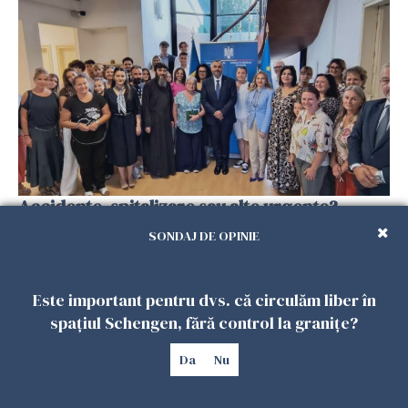
Accidente, spitalizare sau alte urgențe?
Consulatul României la Roma promite
SONDAJ DE OPINIE
intervenții în doar 24 de ore
26 IULIE 2026
Este important pentru dvs. că circulăm liber în
spațiul Schengen, fără control la granițe?
Da
Nu