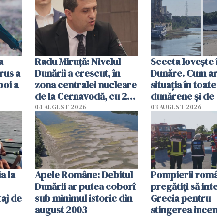
a
Radu Miruţă: Nivelul
Seceta lovește 
rus a
Dunării a crescut, în
Dunăre. Cum ar
poi a
zona centralei nucleare
situația în toate
de la Cernavodă, cu 2
dunărene și de
cm faţă de ziua trecută
România resim
04 AUGUST 2026
03 AUGUST 2026
efectele, deși a
în iulie
a la
Apele Române: Debitul
Pompierii româ
Dunării ar putea coborî
pregătiţi să int
aj de
sub minimul istoric din
Grecia pentru
august 2003
stingerea incen