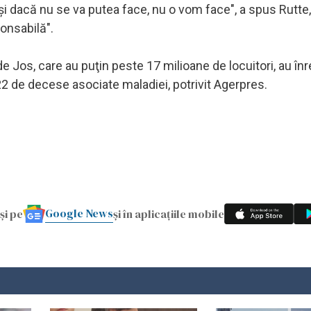
i dacă nu se va putea face, nu o vom face", a spus Rutte,
onsabilă".
 de Jos, care au puţin peste 17 milioane de locuitori, au înr
22 de decese asociate maladiei, potrivit Agerpres.
Google News
și pe
și în aplicațiile mobile