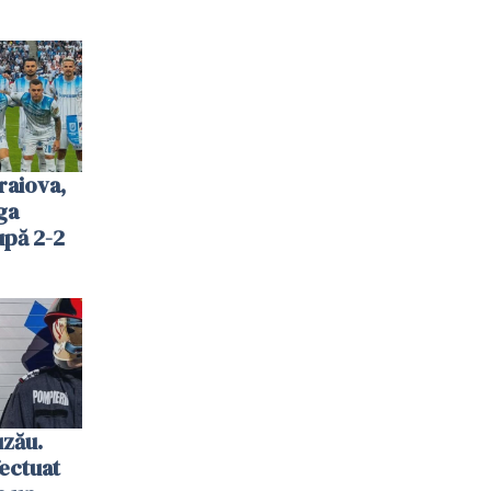
raiova,
ga
upă 2-2
uzău.
ectuat