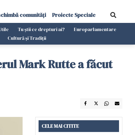
schimbă comunități
Proiecte Speciale
Utile
Tu știi ce drepturi ai?
Europarlamentare
Cultură și Tradiții
ierul Mark Rutte a făcut
CELE MAI CITITE