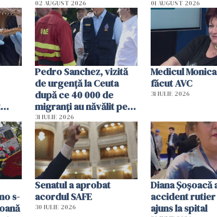
02 AUGUST 2026
01 AUGUST 2026
Pedro Sanchez, vizită
Medicul Monica
de urgență la Ceuta
făcut AVC
după ce 40 000 de
31 IULIE 2026
t
migranți au năvălit pe
și o
teritoriul spaniol: „Vom
31 IULIE 2026
ni
mobiliza toate
resursele"
Senatul a aprobat
Diana Șoșoacă a
mo s-
acordul SAFE
accident rutier 
soană
ajuns la spital
30 IULIE 2026