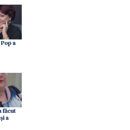
 Pop a
 făcut
și a