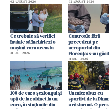
02 AUGUST 2026
02 AUGUST 2026
Ce trebuie să verifici
Controale fără
înainte să închiriezi o
precedent pe
mașină vara aceasta
aeroportul din
Florența: s-au găsi
31 IULIE 2026
capete de aligator 
31 IULIE 2026
sumă imensă de ba
100 de euro șezlongul și
Un microbuz cu
apă de la robinet la un
sportivi de la Dina
euro, în stațiunile din
a răsturnat. O per