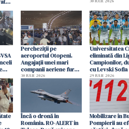
vat
30 IULIE 2026
Percheziții pe
Universitatea C
SVSA
aeroportul Otopeni.
eliminată din Li
nceli
Angajații unei mari
Campionilor, d
e
companii aeriene furau
cu Levski Sofia
parfumuri, ceasuri și
30 IULIE 2026
29 IULIE 2026
mâncarea destinată
vânzării
ătate
Încă o dronă în
Mobilizare în B
e
România. RO-ALERT în
Pompierii au ef