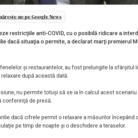
ărește-ne pe Google News
e restricţiile anti-COVID, cu o posibilă ridicare a interd
ilie dacă situaţia o permite, a declarat marţi premierul 
enelelor şi restaurantelor, au fost prelungite la sfârşitul l
o relaxare după această dată.
siune, nu permite totuşi să se ia în calcul acest scenariu
ă conferinţă de presă.
rilie dacă cifrele permit o relaxare a măsurilor începând 
irculaţie pe timp de noapte şi o deschidere a teraselor.