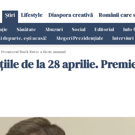
Știri
Lifestyle
Diaspora creativă
Românii care 
ație
Sănătate
Abuzuri
Social
Editorial
Info-
ti departe, ești acasă!
Alegeri Prezidențiale
Interviuri
e. Premierul Mark Rutte a făcut anunțul
țiile de la 28 aprilie. Prem