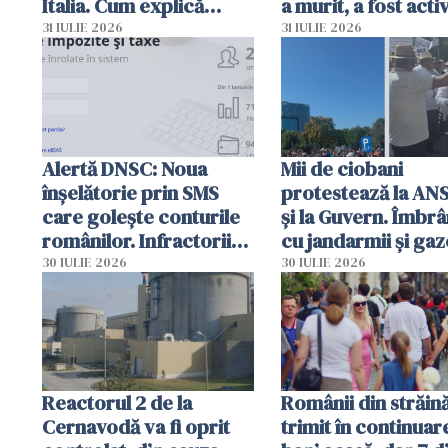
Italia. Cum explică
a murit, a fost acti
autoritățile
planul roșu de
31 IULIE 2026
31 IULIE 2026
intervenție
Alertă DNSC: Noua
Mii de ciobani
înșelătorie prin SMS
protestează la AN
care golește conturile
și la Guvern. Îmbrâ
românilor. Infractorii
cu jandarmii și gaz
folosesc numele
lacrimogene
30 IULIE 2026
30 IULIE 2026
Ghișeul.ro și al Poliției
Române
Reactorul 2 de la
Românii din străin
Cernavodă va fi oprit
trimit în continuar