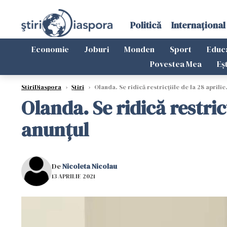
Politică
Internațional
Economie
Joburi
Monden
Sport
Educ
Povestea Mea
Eș
StiriDiaspora
›
Știri
›
Olanda. Se ridică restricțiile de la 28 aprili
Olanda. Se ridică restric
anunțul
De
Nicoleta Nicolau
13 APRILIE 2021