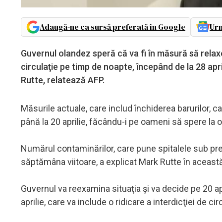
Adaugă-ne ca sursă preferată în Google
Urm
Guvernul olandez speră că va fi în măsură să relaxez
circulaţie pe timp de noapte, începând de la 28 apr
Rutte, relatează AFP.
Măsurile actuale, care includ închiderea barurilor, caf
până la 20 aprilie, făcându-i pe oameni să spere la 
Numărul contaminărilor, care pune spitalele sub pre
săptămâna viitoare, a explicat Mark Rutte în aceast
Guvernul va reexamina situaţia şi va decide pe 20 ap
aprilie, care va include o ridicare a interdicţiei de c