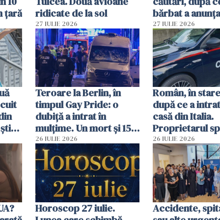
in 10
Tulcea. Două avioane
căutări, după c
n țară
ridicate de la sol
bărbat a anunțat
că a văzut un o
27 IULIE 2026
27 IULIE 2026
luminos
uă
Teroare la Berlin, în
Român, în stare
cuit
timpul Gay Pride: o
după ce a intrat
din
dubiță a intrat în
casă din Italia.
știu
mulțime. Un mort și 15
Proprietarul s
 voi”
răniți
s-a apărat cu un
26 IULIE 2026
26 IULIE 2026
SUA?
Horoscop 27 iulie.
Accidente, spit
arată
Lunea care schimbă
sau alte urgenț