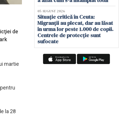
a aflat cum s-a întâmplat totul
05 AUGUST 2026
Situație critică în Ceuta:
Migranții au plecat, dar au lăsat
în urma lor peste 1.000 de copii.
icţiei de
Centrele de protecție sunt
Mark
sufocate
ui martie
 pentru
de la 28