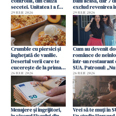
controlat, din cauza
bani acasă, dar 7 d
secetei. Unitatea 1 a fost
exclud revenirea î
deja oprită
29 IULIE 2026
29 IULIE 2026
Crumble cu piersici și
Cum au devenit do
înghețată de vanilie.
românce de neînlo
Desertul verii care te
într-un restaurant 
cucerește de la prima
SUA. Patronul: „Nu 
lingură
ce o să mă fac fără
26 IULIE 2026
26 IULIE 2026
Menajere și îngrijitori,
Vrei să te muți în 
în vizorul Fiscului din
Un studiu Harvard 