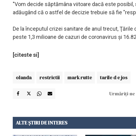
"Vom decide săptămâna viitoare dacă este posibil, ş
adăugând că o astfel de decizie trebuie să fie "resp
De la începutul crizei sanitare de anul trecut, Ţările
peste 1,3 milioane de cazuri de coronavirus şi 16.8
[citeste si]
olanda
restrictii
mark rutte
tarile d e jos
Urmăriți-ne 
ALTE ȘTIRI DE INTERES