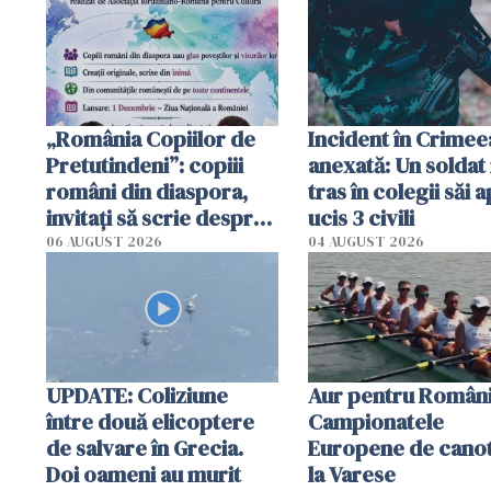
„România Copiilor de
Incident în Crimee
Pretutindeni”: copiii
anexată: Un soldat 
români din diaspora,
tras în colegii săi a
invitați să scrie despre
ucis 3 civili
România într-un volum
06 AUGUST 2026
04 AUGUST 2026
special
UPDATE: Coliziune
Aur pentru Români
între două elicoptere
Campionatele
de salvare în Grecia.
Europene de canot
Doi oameni au murit
la Varese