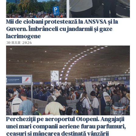
Mii de ciobani protestează la ANSVSA și la
Guvern. Îmbrânceli cu jandarmii și gaze
lacrimogene
30 IULIE 2026
Percheziții pe aeroportul Otopeni. Angajații
unei mari companii aeriene furau parfumuri,
ceasuri și mâncarea destinată vânzării