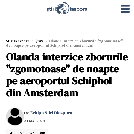
StiriDiaspora
›
Știri
›
Olanda interzice zborurile "zgomotoase"
de noapte pe aeroportul Schiphol din Amsterdam
Olanda interzice zborurile
"zgomotoase" de noapte
pe aeroportul Schiphol
din Amsterdam
De
Echipa Stiri Diaspora
24 MAI 2024