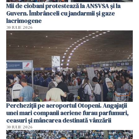
Mii de ciobani protestează la ANSVSA și la
Guvern. Îmbrânceli cu jandarmii și gaze
lacrimogene
30 IULIE 2026
Percheziții pe aeroportul Otopeni. Angajații
unei mari companii aeriene furau parfumuri,
ceasuri și mâncarea destinată vânzării
30 IULIE 2026