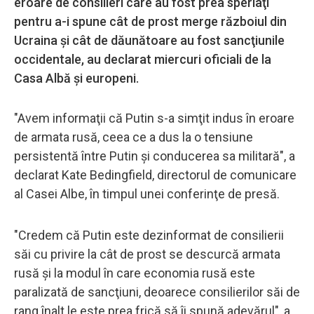
eroare de consilieri care au fost prea speriaţi
pentru a-i spune cât de prost merge războiul din
Ucraina şi cât de dăunătoare au fost sancţiunile
occidentale, au declarat miercuri oficiali de la
Casa Albă şi europeni.
"Avem informaţii că Putin s-a simţit indus în eroare
de armata rusă, ceea ce a dus la o tensiune
persistentă între Putin şi conducerea sa militară", a
declarat Kate Bedingfield, directorul de comunicare
al Casei Albe, în timpul unei conferinţe de presă.
"Credem că Putin este dezinformat de consilierii
săi cu privire la cât de prost se descurcă armata
rusă şi la modul în care economia rusă este
paralizată de sancţiuni, deoarece consilierilor săi de
rang înalt le este prea frică să îi spună adevărul", a