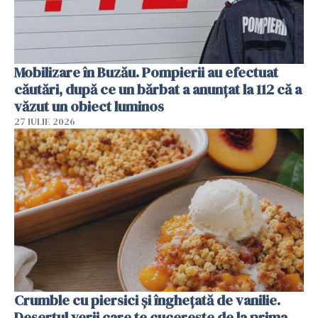
Mobilizare în Buzău. Pompierii au efectuat
căutări, după ce un bărbat a anunțat la 112 că a
văzut un obiect luminos
27 IULIE 2026
Crumble cu piersici și înghețată de vanilie.
Desertul verii care te cucerește de la prima