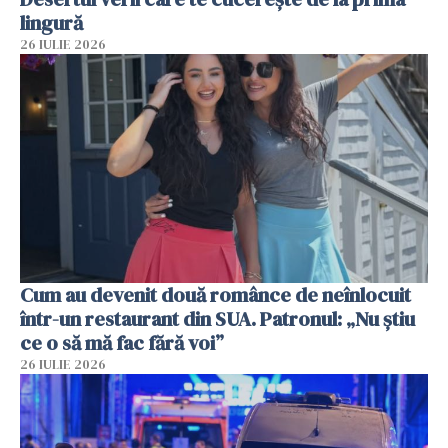
lingură
26 IULIE 2026
Cum au devenit două românce de neînlocuit
într-un restaurant din SUA. Patronul: „Nu știu
ce o să mă fac fără voi”
26 IULIE 2026