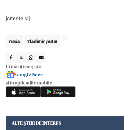
[citeste si]
rusia
vladimir putin
Urmăriți-ne și pe
Google News
și în aplicațiile mobile
ALTE ȘTIRI DE INTERES