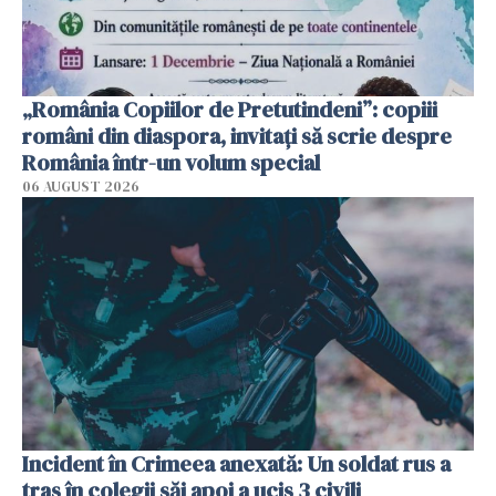
„România Copiilor de Pretutindeni”: copiii
români din diaspora, invitați să scrie despre
România într-un volum special
06 AUGUST 2026
Incident în Crimeea anexată: Un soldat rus a
tras în colegii săi apoi a ucis 3 civili