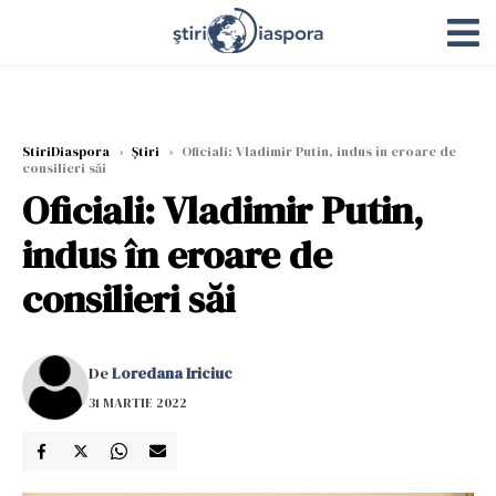
StiriDiaspora
›
Știri
›
Oficiali: Vladimir Putin, indus în eroare de
consilieri săi
Oficiali: Vladimir Putin,
indus în eroare de
consilieri săi
De
Loredana Iriciuc
31 MARTIE 2022