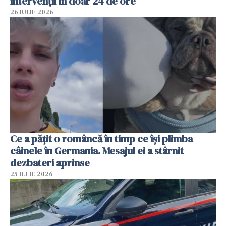
intervenții în doar 24 de ore
26 IULIE 2026
Ce a pățit o româncă în timp ce își plimba
câinele în Germania. Mesajul ei a stârnit
dezbateri aprinse
25 IULIE 2026