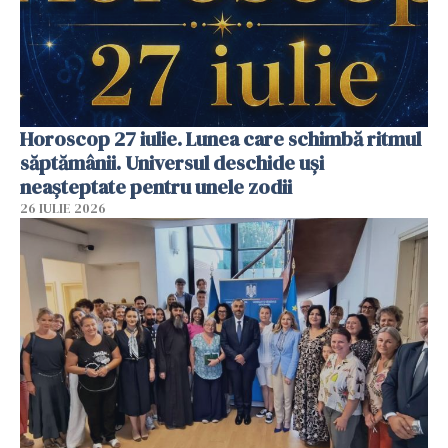
Horoscop 27 iulie. Lunea care schimbă ritmul
săptămânii. Universul deschide uși
neașteptate pentru unele zodii
26 IULIE 2026