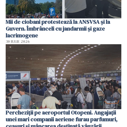
Mii de ciobani protestează la ANSVSA și la
Guvern. Îmbrânceli cu jandarmii și gaze
lacrimogene
30 IULIE 2026
Percheziții pe aeroportul Otopeni. Angajații
unei mari companii aeriene furau parfumuri,
ceasuri și mâncarea destinată vânzării