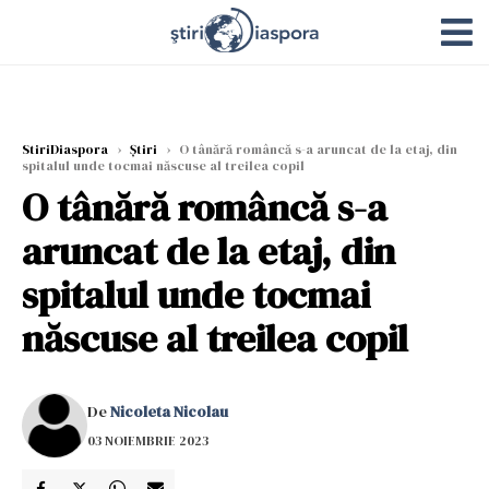
StiriDiaspora
›
Știri
›
O tânără româncă s-a aruncat de la etaj, din
spitalul unde tocmai născuse al treilea copil
O tânără româncă s-a
aruncat de la etaj, din
spitalul unde tocmai
născuse al treilea copil
De
Nicoleta Nicolau
03 NOIEMBRIE 2023