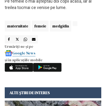
Pe femeie o mai așteptau doi copii acasă, iar al
treilea tocmai ce venise pe lume.
maternitate
femeie
medgidia
Urmăriți-ne și pe
Google News
și în aplicațiile mobile
ALTE ȘTIRI DE INTERES