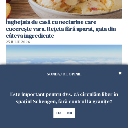
Înghețata de casă cu nectarine care
cucerește vara. Rețeta fără aparat, gata din
câteva ingrediente
25 IULIE 2026
SONDAJ DE OPINIE
Este important pentru dvs. că circulăm liber în
spațiul Schengen, fără control la granițe?
Încă o dronă a fost doborâtă de un F-16
Da
Nu
românesc după ce a intrat ilegal în spațiul
aerian al României