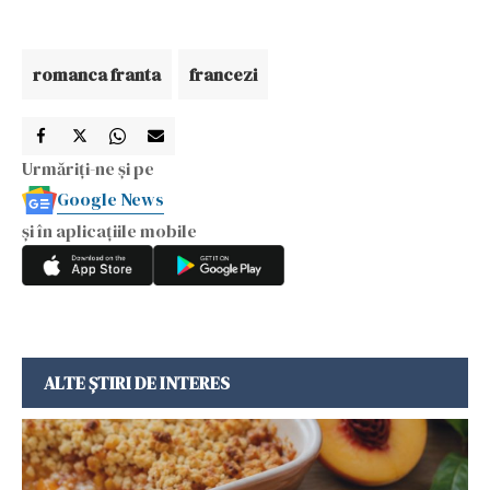
romanca franta
francezi
Urmăriți-ne și pe
Google News
și în aplicațiile mobile
ALTE ȘTIRI DE INTERES