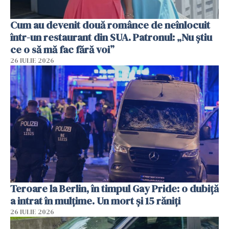
Cum au devenit două românce de neînlocuit
într-un restaurant din SUA. Patronul: „Nu știu
ce o să mă fac fără voi”
26 IULIE 2026
Teroare la Berlin, în timpul Gay Pride: o dubiță
a intrat în mulțime. Un mort și 15 răniți
26 IULIE 2026