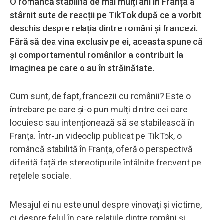
O româncă stabilită de mai mulți ani în Franța a
stârnit sute de reacții pe TikTok după ce a vorbit
deschis despre relația dintre români și francezi.
Fără să dea vina exclusiv pe ei, aceasta spune că
și comportamentul românilor a contribuit la
imaginea pe care o au în străinătate.
Cum sunt, de fapt, francezii cu românii? Este o
întrebare pe care și-o pun mulți dintre cei care
locuiesc sau intenționează să se stabilească în
Franța. Într-un videoclip publicat pe TikTok, o
româncă stabilită în Franța, oferă o perspectivă
diferită față de stereotipurile întâlnite frecvent pe
rețelele sociale.
Mesajul ei nu este unul despre vinovați și victime,
ci despre felul în care relațiile dintre români și