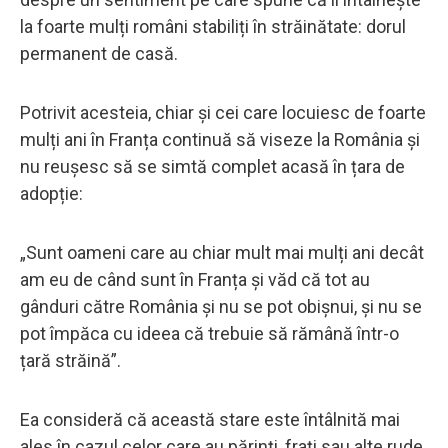
la foarte mulți români stabiliți în străinătate: dorul
permanent de casă.
Potrivit acesteia, chiar și cei care locuiesc de foarte
mulți ani în Franța continuă să viseze la România și
nu reușesc să se simtă complet acasă în țara de
adopție:
„Sunt oameni care au chiar mult mai mulți ani decât
am eu de când sunt în Franța și văd că tot au
gânduri către România și nu se pot obișnui, și nu se
pot împăca cu ideea că trebuie să rămână într-o
țară străină”.
Ea consideră că această stare este întâlnită mai
ales în cazul celor care au părinți, frați sau alte rude