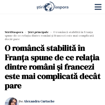
StiriDiaspora
›
Știri principale
›
O româncă stabilită în Franța
spune de ce relația dintre români și francezi este mai complicată
decât pare
O româncă stabilită în
Franța spune de ce relația
dintre români și francezi
este mai complicată decât
pare
De
Alexandra Curtache