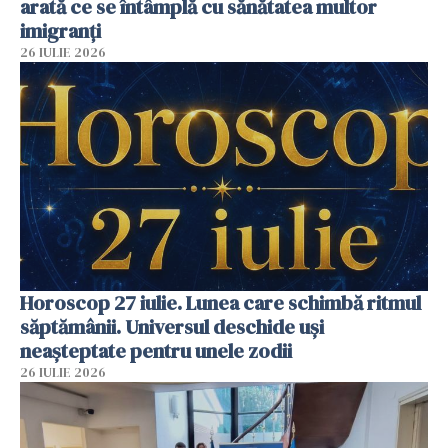
arată ce se întâmplă cu sănătatea multor
imigranți
26 IULIE 2026
Horoscop 27 iulie. Lunea care schimbă ritmul
săptămânii. Universul deschide uși
neașteptate pentru unele zodii
26 IULIE 2026