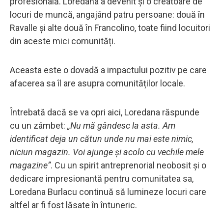
profesională. Loredana a devenit și o creatoare de
locuri de muncă, angajând patru persoane: două în
Ravalle și alte două în Francolino, toate fiind locuitori
din aceste mici comunități.
Aceasta este o dovadă a impactului pozitiv pe care
afacerea sa îl are asupra comunităților locale.
Întrebată dacă se va opri aici, Loredana răspunde
cu un zâmbet:
„Nu mă gândesc la asta. Am
identificat deja un cătun unde nu mai este nimic,
niciun magazin. Voi ajunge și acolo cu vechile mele
magazine”
. Cu un spirit antreprenorial neobosit și o
dedicare impresionantă pentru comunitatea sa,
Loredana Burlacu continuă să lumineze locuri care
altfel ar fi fost lăsate în întuneric.