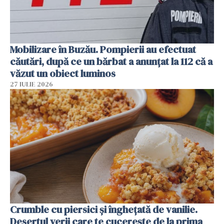
Mobilizare în Buzău. Pompierii au efectuat
căutări, după ce un bărbat a anunțat la 112 că a
văzut un obiect luminos
27 IULIE 2026
Crumble cu piersici și înghețată de vanilie.
Desertul verii care te cucerește de la prima