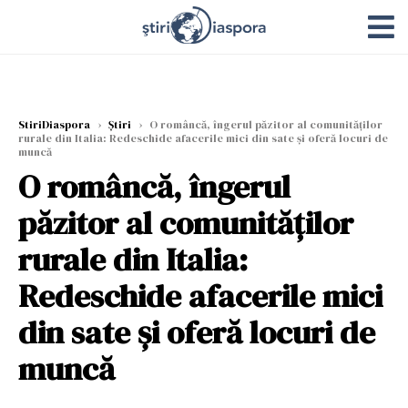
StiriDiaspora
›
Știri
›
O româncă, îngerul păzitor al comunităților
rurale din Italia: Redeschide afacerile mici din sate și oferă locuri de
muncă
O româncă, îngerul
păzitor al comunităților
rurale din Italia:
Redeschide afacerile mici
din sate și oferă locuri de
muncă