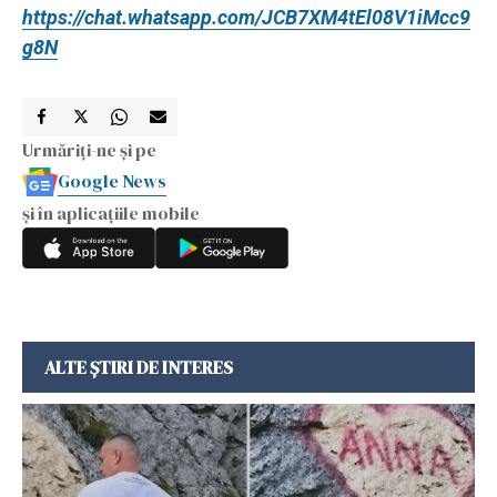
https://chat.whatsapp.com/JCB7XM4tEl08V1iMcc9
g8N
Urmăriți-ne și pe
Google News
și în aplicațiile mobile
ALTE ȘTIRI DE INTERES