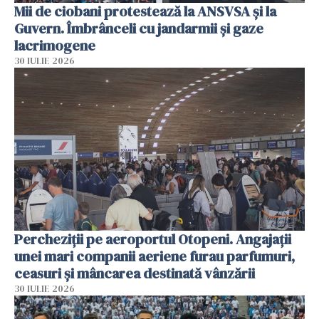
Mii de ciobani protestează la ANSVSA și la
Guvern. Îmbrânceli cu jandarmii și gaze
lacrimogene
30 IULIE 2026
Percheziții pe aeroportul Otopeni. Angajații
unei mari companii aeriene furau parfumuri,
ceasuri și mâncarea destinată vânzării
30 IULIE 2026