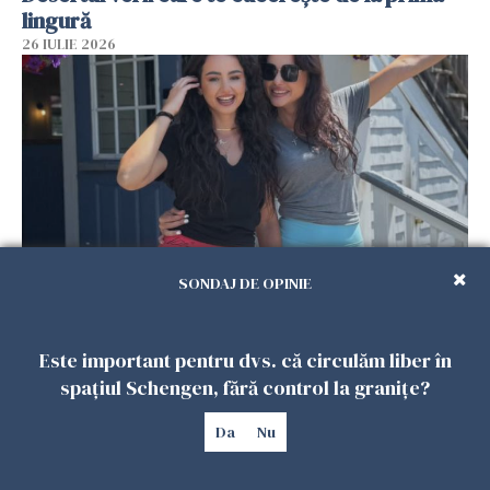
lingură
26 IULIE 2026
SONDAJ DE OPINIE
Cum au devenit două românce de neînlocuit
într-un restaurant din SUA. Patronul: „Nu știu
Este important pentru dvs. că circulăm liber în
ce o să mă fac fără voi”
spațiul Schengen, fără control la granițe?
26 IULIE 2026
Da
Nu