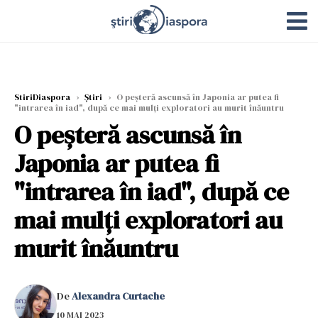
StiriDiaspora
›
Știri
›
O peșteră ascunsă în Japonia ar putea fi
"intrarea în iad", după ce mai mulți exploratori au murit înăuntru
O peșteră ascunsă în
Japonia ar putea fi
"intrarea în iad", după ce
mai mulți exploratori au
murit înăuntru
De
Alexandra Curtache
10 MAI 2023