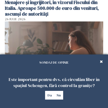
Menajere și îngrijitori, în vizorul Fiscului din
Italia. Aproape 500.000 de euro din venituri,
ascunși de autorități
26 IULIE 2026
SONDAJ DE OPINIE
Vrei să te muți în SUA? Un studiu Harvard
Este important pentru dvs. că circulăm liber în
arată ce se întâmplă cu sănătatea multor
spațiul Schengen, fără control la granițe?
imigranți
Da
Nu
26 IULIE 2026