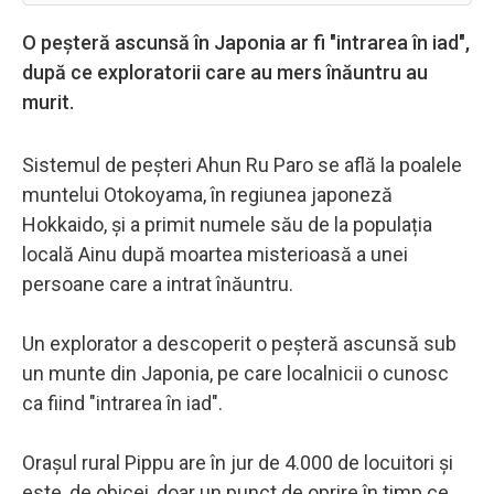
O peșteră ascunsă în Japonia ar fi "intrarea în iad",
după ce exploratorii care au mers înăuntru au
murit.
Sistemul de peșteri Ahun Ru Paro se află la poalele
muntelui Otokoyama, în regiunea japoneză
Hokkaido, și a primit numele său de la populația
locală Ainu după moartea misterioasă a unei
persoane care a intrat înăuntru.
Un explorator a descoperit o peșteră ascunsă sub
un munte din Japonia, pe care localnicii o cunosc
ca fiind "intrarea în iad".
Orașul rural Pippu are în jur de 4.000 de locuitori și
este, de obicei, doar un punct de oprire în timp ce