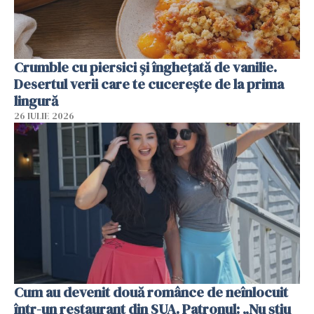
Crumble cu piersici și înghețată de vanilie.
Desertul verii care te cucerește de la prima
lingură
26 IULIE 2026
Cum au devenit două românce de neînlocuit
într-un restaurant din SUA. Patronul: „Nu știu