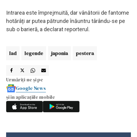
Intrarea este împrejmuită, dar vânătorii de fantome
hotărâți ar putea pătrunde înăuntru târându-se pe
sub o barieră, a declarat reporterul.
Iad
legende
japonia
pestera
Urmăriți-ne și pe
Google News
și în aplicațiile mobile