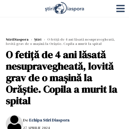
StiriDiaspora
›
Știri
›
O fetiţă de 4 ani lăsată nesupravegheată,
lovită grav de o maşină la Orăştie. Copila a murit la spital
O fetiţă de 4 ani lăsată
nesupravegheată, lovită
grav de o maşină la
Orăştie. Copila a murit la
spital
De
Echipa Stiri Diaspora
27 APRILIE 2024