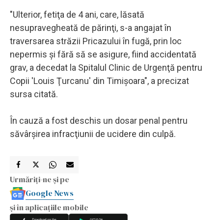
"Ulterior, fetiţa de 4 ani, care, lăsată
nesupravegheată de părinţi, s-a angajat în
traversarea străzii Pricazului în fugă, prin loc
nepermis şi fără să se asigure, fiind accidentată
grav, a decedat la Spitalul Clinic de Urgenţă pentru
Copii 'Louis Ţurcanu' din Timişoara", a precizat
sursa citată.
În cauză a fost deschis un dosar penal pentru
săvârşirea infracţiunii de ucidere din culpă.
Urmăriți-ne și pe
Google News
și în aplicațiile mobile