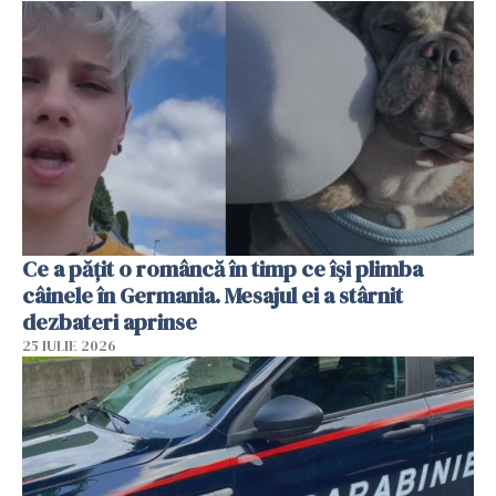
Ce a pățit o româncă în timp ce își plimba
câinele în Germania. Mesajul ei a stârnit
dezbateri aprinse
25 IULIE 2026