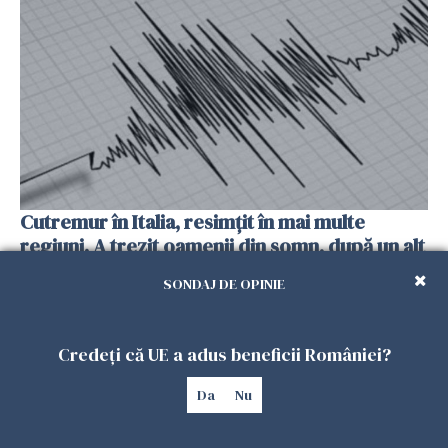
Cutremur în Italia, resimțit în mai multe
regiuni. A trezit oamenii din somn, după un alt
seism produs cu o zi înainte
SONDAJ DE OPINIE
25 IULIE 2026
Credeți că UE a adus beneficii României?
Da
Nu