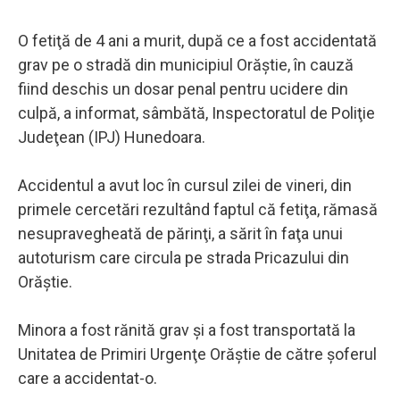
O fetiţă de 4 ani a murit, după ce a fost accidentată
grav pe o stradă din municipiul Orăştie, în cauză
fiind deschis un dosar penal pentru ucidere din
culpă, a informat, sâmbătă, Inspectoratul de Poliţie
Judeţean (IPJ) Hunedoara.
Accidentul a avut loc în cursul zilei de vineri, din
primele cercetări rezultând faptul că fetiţa, rămasă
nesupravegheată de părinţi, a sărit în faţa unui
autoturism care circula pe strada Pricazului din
Orăştie.
Minora a fost rănită grav şi a fost transportată la
Unitatea de Primiri Urgenţe Orăştie de către şoferul
care a accidentat-o.