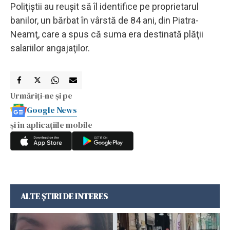
Poliţiştii au reuşit să îl identifice pe proprietarul
banilor, un bărbat în vârstă de 84 ani, din Piatra-
Neamţ, care a spus că suma era destinată plăţii
salariilor angajaţilor.
Urmăriți-ne și pe
Google News
și în aplicațiile mobile
ALTE ȘTIRI DE INTERES