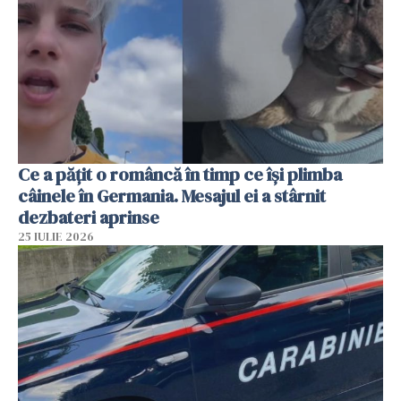
Ce a pățit o româncă în timp ce își plimba
câinele în Germania. Mesajul ei a stârnit
dezbateri aprinse
25 IULIE 2026