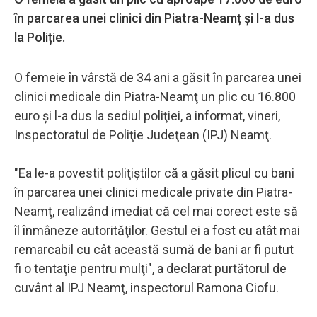
în parcarea unei clinici din Piatra-Neamț și l-a dus
la Poliție.
O femeie în vârstă de 34 ani a găsit în parcarea unei
clinici medicale din Piatra-Neamţ un plic cu 16.800
euro şi l-a dus la sediul poliţiei, a informat, vineri,
Inspectoratul de Poliţie Judeţean (IPJ) Neamţ.
"Ea le-a povestit poliţiştilor că a găsit plicul cu bani
în parcarea unei clinici medicale private din Piatra-
Neamţ, realizând imediat că cel mai corect este să
îl înmâneze autorităţilor. Gestul ei a fost cu atât mai
remarcabil cu cât această sumă de bani ar fi putut
fi o tentaţie pentru mulţi", a declarat purtătorul de
cuvânt al IPJ Neamţ, inspectorul Ramona Ciofu.