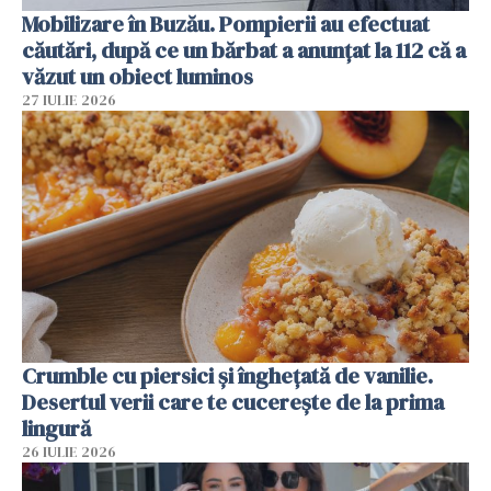
Mobilizare în Buzău. Pompierii au efectuat
căutări, după ce un bărbat a anunțat la 112 că a
văzut un obiect luminos
27 IULIE 2026
Crumble cu piersici și înghețată de vanilie.
Desertul verii care te cucerește de la prima
lingură
26 IULIE 2026