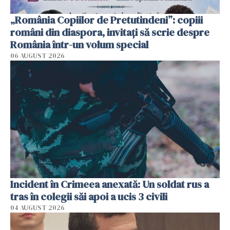
„România Copiilor de Pretutindeni”: copiii
români din diaspora, invitați să scrie despre
România într-un volum special
06 AUGUST 2026
Incident în Crimeea anexată: Un soldat rus a
tras în colegii săi apoi a ucis 3 civili
04 AUGUST 2026