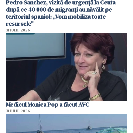
Pedro Sanchez, vizită de urgență la Ceuta
după ce 40 000 de migranți au năvălit pe
teritoriul spaniol: „Vom mobiliza toate
resursele"
31 IULIE 2026
Medicul Monica Pop a făcut AVC
31 IULIE 2026