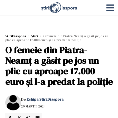
StiriDiaspora
›
Știri
›
O femeie din Piatra-Neamț a găsit pe jos un
plic cu aproape 17.000 euro şi l-a predat la poliţie
O femeie din Piatra-
Neamț a găsit pe jos un
plic cu aproape 17.000
euro şi l-a predat la poliţie
De
Echipa Stiri Diaspora
29 MARTIE 2024