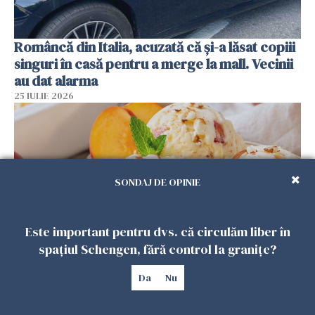
Româncă din Italia, acuzată că și-a lăsat copiii
singuri în casă pentru a merge la mall. Vecinii
au dat alarma
25 IULIE 2026
SONDAJ DE OPINIE
Este important pentru dvs. că circulăm liber în
spațiul Schengen, fără control la granițe?
Înghețata de casă cu nectarine care
Da
Nu
cucerește vara. Rețeta fără aparat, gata din
câteva ingrediente