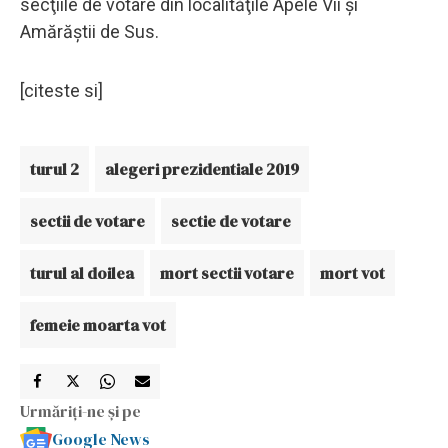
secţiile de votare din localităţile Apele Vii şi
Amărăştii de Sus.
[citeste si]
turul 2
alegeri prezidentiale 2019
sectii de votare
sectie de votare
turul al doilea
mort sectii votare
mort vot
femeie moarta vot
Urmăriți-ne și pe
Google News