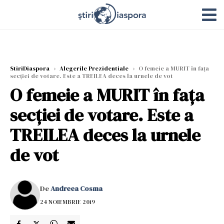
StiriDiaspora
›
Alegerile Prezidentiale
›
O femeie a MURIT în faţa
secţiei de votare. Este a TREILEA deces la urnele de vot
O femeie a MURIT în faţa
secţiei de votare. Este a
TREILEA deces la urnele
de vot
De
Andreea Cosma
24 NOIEMBRIE 2019