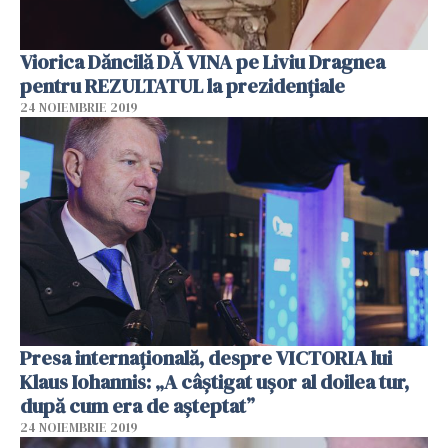
Viorica Dăncilă DĂ VINA pe Liviu Dragnea
pentru REZULTATUL la prezidențiale
24 NOIEMBRIE 2019
Presa internaţională, despre VICTORIA lui
Klaus Iohannis: „A câştigat uşor al doilea tur,
după cum era de aşteptat”
24 NOIEMBRIE 2019