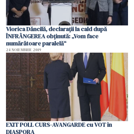
Viorica Dăncilă, declarații la cald după
ÎNFRÂNGEREA obținută: „Vom face
numărătoare paralelă“
24 NOIEMBRIE 2019
EXIT POLL CURS-AVANGARDE cu VOT în
DIASPORA