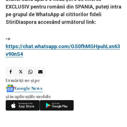
EXCLUSIV pentru românii din SPANIA, puteți intra
pe grupul de WhatsApp al cititorilor fideli
StiriDiaspora accesând următorul link:
->
https://chat.whatsapp.com/GS0fhMGHpuhLxn63
v90nS4
Urmăriți-ne și pe
Google News
și în aplicațiile mobile