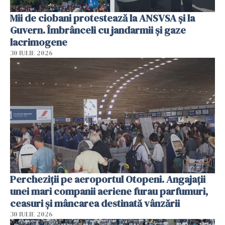
Mii de ciobani protestează la ANSVSA și la
Guvern. Îmbrânceli cu jandarmii și gaze
lacrimogene
30 IULIE 2026
Percheziții pe aeroportul Otopeni. Angajații
unei mari companii aeriene furau parfumuri,
ceasuri și mâncarea destinată vânzării
30 IULIE 2026