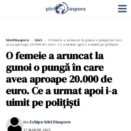
StiriDiaspora
›
Știri
›
O femeie a aruncat la gunoi o pungă în care
avea aproape 20.000 de euro. Ce a urmat apoi i-a uimit pe polițiști
O femeie a aruncat la
gunoi o pungă în care
avea aproape 20.000 de
euro. Ce a urmat apoi i-a
uimit pe polițiști
De
Echipa Stiri Diaspora
27 MARTIE 2025