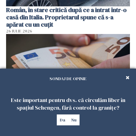
Român, în stare critică după ce a intrat într-o
casă din Italia. Proprietarul spune că s-a
apărat cu un cuțit
26 IULIE 2026
SONDAJ DE OPINIE
Este important pentru dvs. că circulăm liber în
Menajere și îngrijitori, în vizorul Fiscului din
spațiul Schengen, fără control la granițe?
Italia. Aproape 500.000 de euro din venituri,
Da
Nu
ascunși de autorități
26 IULIE 2026