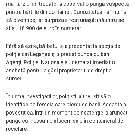
mai târziu, un trecător a observat o pungă suspectă
printre hârtiile din container. Curiozitatea l-a împins
să o verifice, iar surpriza a fost uriașă: înăuntru se
aflau 18.900 de euro în numerar.
Fără să ezite, bărbatul s-a prezentat la secția de
poliție din Leganés și a predat punga cu bani.
Agenții Poliției Naționale au demarat imediat o
anchetă pentru a găsi proprietarul de drept al
sumei.
În urma investigațiilor, polițiștii au reușit să o
identifice pe femeia care pierduse banii. Aceasta a
povestit că, într-un moment de neatenție, a aruncat
punga cu încasările afacerii sale în containerul de
reciclare.