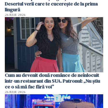
Desertul verii care te cucerește de la prima
lingură
26 IULIE 2026
Cum au devenit două românce de neînlocuit
într-un restaurant din SUA. Patronul: „Nu știu
ce o să mă fac fără voi”
26 IULIE 2026