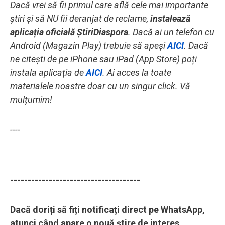
Dacă vrei să fii primul care află cele mai importante
știri și să NU fii deranjat de reclame,
instalează
aplicația oficială ȘtiriDiaspora
. Dacă ai un telefon cu
Android (Magazin Play) trebuie să apeși
AICI
. Dacă
ne citești de pe iPhone sau iPad (App Store) poți
instala aplicația de
AICI
. Ai acces la toate
materialele noastre doar cu un singur click. Vă
mulțumim!
----
-------------------------------------
Dacă doriți să fiți notificați direct pe WhatsApp,
atunci când apare o nouă știre de interes