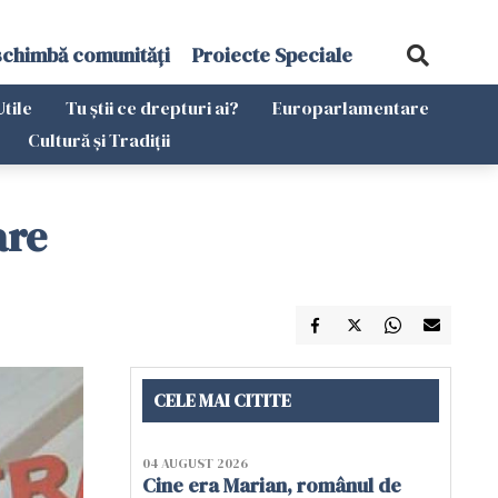
schimbă comunități
Proiecte Speciale
Utile
Tu știi ce drepturi ai?
Europarlamentare
Cultură și Tradiții
are
CELE MAI CITITE
04 AUGUST 2026
Cine era Marian, românul de