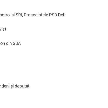
ntrol al SRI, Presedintele PSD Dolj
vist
ion din SUA
ndeni și deputat