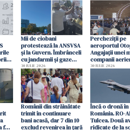
intervenție
Mii de ciobani
Percheziții pe
MS
protestează la ANSVSA
aeroportul Oto
rile
și la Guvern. Îmbrânceli
Angajații unei 
rii
cu jandarmii și gaze
companii aerie
lacrimogene
parfumuri, ceas
30 IULIE 2026
30 IULIE 2026
ției
mâncarea desti
vânzării
Românii din străinătate
Încă o dronă în
rit
trimit în continuare
România. RO-A
za
bani acasă, dar 7 din 10
Tulcea. Două a
a fost
exclud revenirea în țară
ridicate de la s