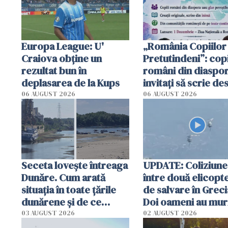
Europa League: U'
„România Copiilor
Craiova obține un
Pretutindeni”: copi
rezultat bun în
români din diaspor
deplasarea de la Kups
invitați să scrie de
România într-un v
06 AUGUST 2026
06 AUGUST 2026
special
Seceta lovește întreaga
UPDATE: Coliziune
Dunăre. Cum arată
între două elicopt
situația în toate țările
de salvare în Greci
dunărene și de ce
Doi oameni au mur
România resimte
03 AUGUST 2026
02 AUGUST 2026
efectele, deși a plouat