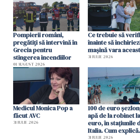
în iulie
Pompierii români,
Ce trebuie să verif
pregătiţi să intervină în
înainte să închiriez
Grecia pentru
mașină vara aceas
stingerea incendiilor
31 IULIE 2026
01 AUGUST 2026
Medicul Monica Pop a
100 de euro șezlong
făcut AVC
apă de la robinet l
euro, în stațiunile 
31 IULIE 2026
Italia. Cum explică
autoritățile
31 IULIE 2026