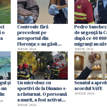
ici
Controale fără
Pedro Sanchez, 
i o
precedent pe
de urgență la C
ta
aeroportul din
după ce 40 000
Florența: s-au găsit
migranți au năv
capete de aligator și o
teritoriul spani
31 IULIE 2026
31 IULIE 2026
sumă imensă de bani
mobiliza toate
resursele"
ul și
Un microbuz cu
Senatul a apro
a un
sportivi de la Dinamo s-
acordul SAFE
din
a răsturnat. O persoană
30 IULIE 2026
a murit, a fost activat
planul roșu de
31 IULIE 2026