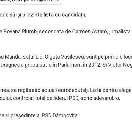
ie să-și prezinte lista cu candidații.
de Rovana Plumb, secondată de Carmen Avram, jurnalista
iu Manda, soţul Liei Olguţa Vasilescu, sunt pe primele locu
 Dragnea a propulsat-o în Parlament în 2012. Şi Victor Ne
gnea, se regăsesc actuali eurodeputaţi. Lista pentru aleger
ului, controlat total de liderul PSD, scrie adevarul.ro.
ne și președinte al PSD Dâmbovița