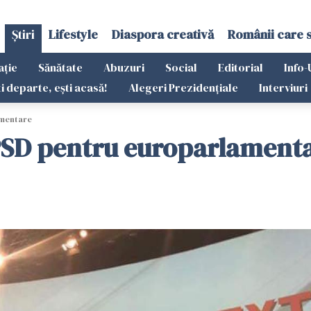
Știri
Lifestyle
Diaspora creativă
Românii care 
ație
Sănătate
Abuzuri
Social
Editorial
Info-
ti departe, ești acasă!
Alegeri Prezidențiale
Interviuri
amentare
 PSD pentru europarlament