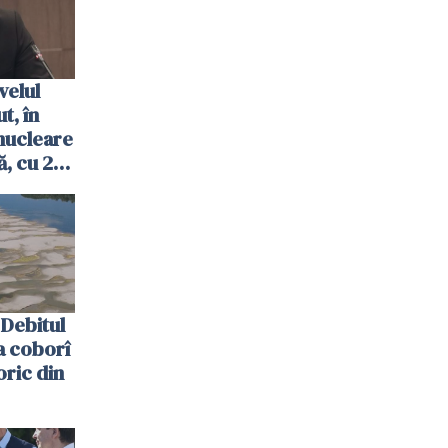
velul
t, în
nucleare
, cu 2
 trecută
Debitul
a coborî
oric din