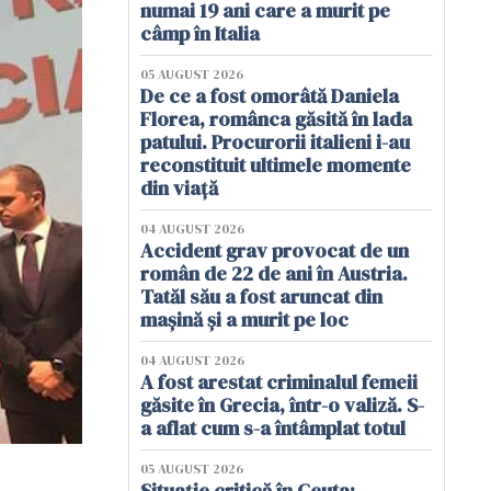
numai 19 ani care a murit pe
câmp în Italia
05 AUGUST 2026
De ce a fost omorâtă Daniela
Florea, românca găsită în lada
patului. Procurorii italieni i-au
reconstituit ultimele momente
din viață
04 AUGUST 2026
Accident grav provocat de un
român de 22 de ani în Austria.
Tatăl său a fost aruncat din
mașină și a murit pe loc
04 AUGUST 2026
A fost arestat criminalul femeii
găsite în Grecia, într-o valiză. S-
a aflat cum s-a întâmplat totul
05 AUGUST 2026
Situație critică în Ceuta: