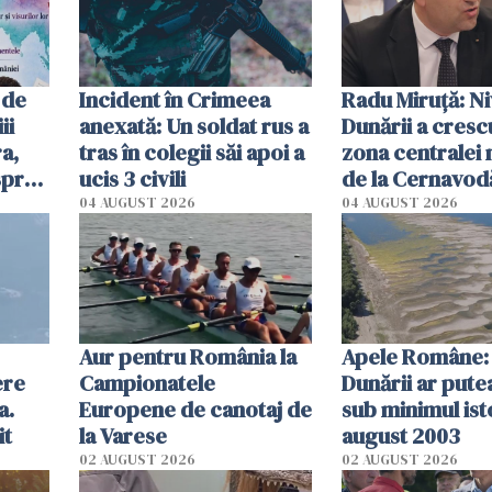
 de
Incident în Crimeea
Radu Miruţă: Ni
ii
anexată: Un soldat rus a
Dunării a crescu
a,
tras în colegii săi apoi a
zona centralei 
spre
ucis 3 civili
de la Cernavodă
olum
cm faţă de ziua
04 AUGUST 2026
04 AUGUST 2026
Aur pentru România la
Apele Române: 
ere
Campionatele
Dunării ar pute
a.
Europene de canotaj de
sub minimul ist
it
la Varese
august 2003
02 AUGUST 2026
02 AUGUST 2026