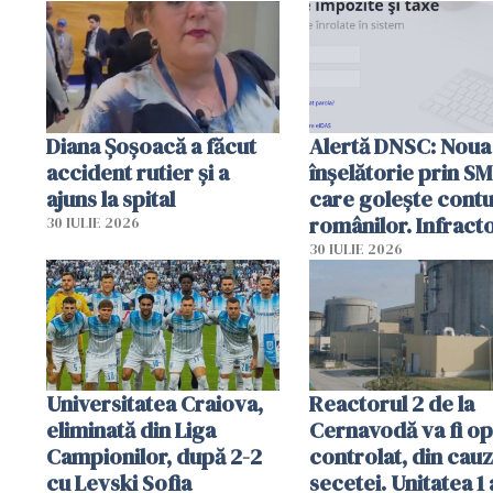
Diana Șoșoacă a făcut
Alertă DNSC: Noua
accident rutier și a
înșelătorie prin S
ajuns la spital
care golește contu
românilor. Infracto
30 IULIE 2026
folosesc numele
30 IULIE 2026
Ghișeul.ro și al Poli
Române
Universitatea Craiova,
Reactorul 2 de la
eliminată din Liga
Cernavodă va fi op
Campionilor, după 2-2
controlat, din cau
cu Levski Sofia
secetei. Unitatea 1 