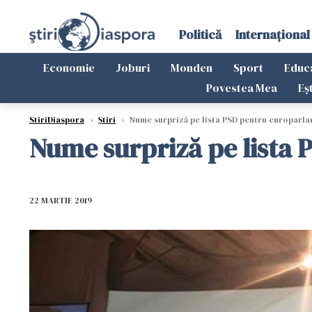
Politică
Internațional
Economie
Joburi
Monden
Sport
Educ
Povestea Mea
Eș
StiriDiaspora
›
Știri
›
Nume surpriză pe lista PSD pentru europarl
Nume surpriză pe lista
22 MARTIE 2019