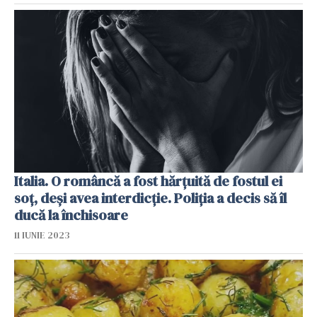
Italia. O româncă a fost hărțuită de fostul ei
soț, deși avea interdicție. Poliția a decis să îl
ducă la închisoare
11 IUNIE 2023