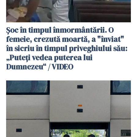
Șoc în timpul înmormântării. O
femeie, crezută moartă, a "înviat"
în sicriu în timpul priveghiului său:
„Puteți vedea puterea lui
Dumnezeu“ / VIDEO