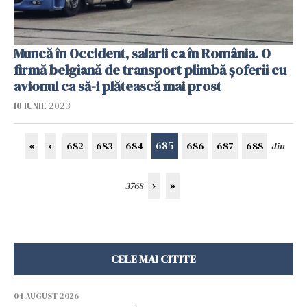
Muncă în Occident, salarii ca în România. O
firmă belgiană de transport plimbă șoferii cu
avionul ca să-i plătească mai prost
10 IUNIE 2023
685
«
‹
682
683
684
686
687
688
din
3768
›
»
CELE MAI CITITE
04 AUGUST 2026