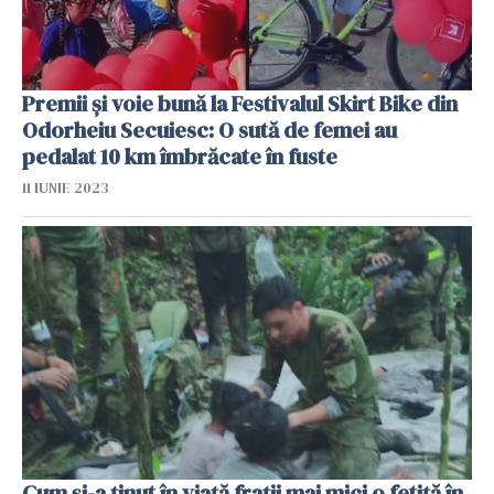
Premii și voie bună la Festivalul Skirt Bike din
Odorheiu Secuiesc: O sută de femei au
pedalat 10 km îmbrăcate în fuste
11 IUNIE 2023
Cum și-a ținut în viață frații mai mici o fetiță în