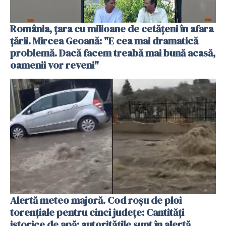
România, țara cu milioane de cetățeni în afara
țării. Mircea Geoană: "E cea mai dramatică
problemă. Dacă facem treabă mai bună acasă,
oamenii vor reveni"
Alertă meteo majoră. Cod roșu de ploi
torențiale pentru cinci județe: Cantități
istorice de apă; autoritățile sunt în alertă