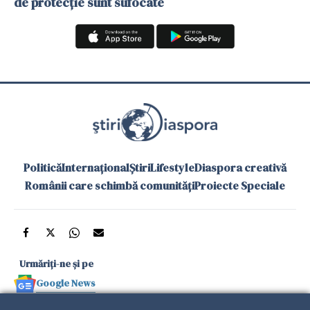
de protecție sunt sufocate
Politică
Internațional
Știri
Lifestyle
Diaspora creativă
Românii care schimbă comunități
Proiecte Speciale
Urmăriți-ne și pe
Google News
și în aplicațiile mobile