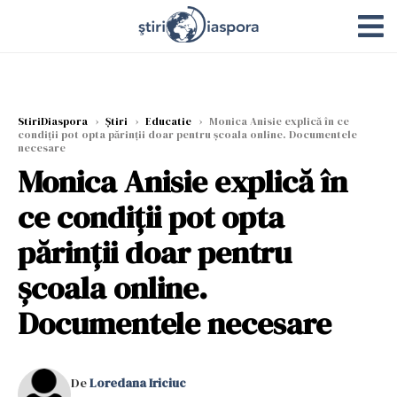
StiriDiaspora
›
Știri
›
Educatie
›
Monica Anisie explică în ce
condiții pot opta părinții doar pentru școala online. Documentele
necesare
Monica Anisie explică în
ce condiții pot opta
părinții doar pentru
școala online.
Documentele necesare
De
Loredana Iriciuc