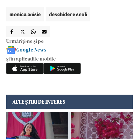
monica anisie
deschidere scoli
Urmăriți-ne și pe
Google News
și în aplicațiile mobile
ALTE ȘTIRI DE INTERES