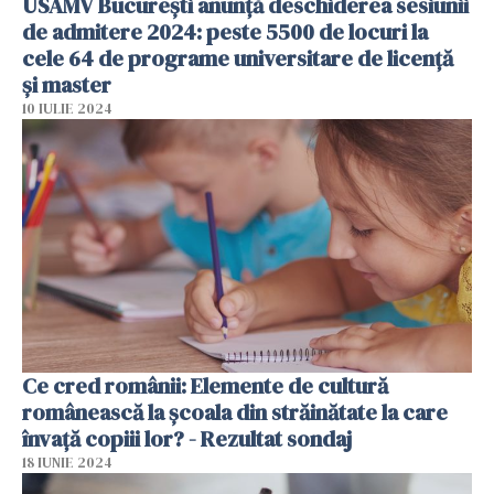
USAMV București anunță deschiderea sesiunii
de admitere 2024: peste 5500 de locuri la
cele 64 de programe universitare de licență
și master
10 IULIE 2024
Ce cred românii: Elemente de cultură
românească la școala din străinătate la care
învață copiii lor? - Rezultat sondaj
18 IUNIE 2024