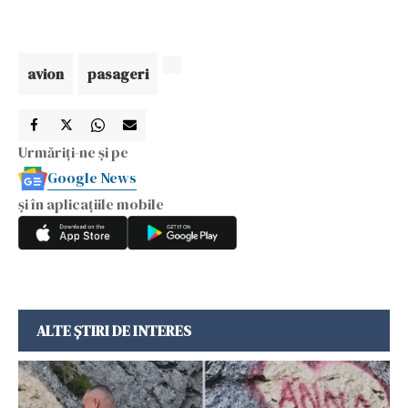
avion
pasageri
Urmăriți-ne și pe
Google News
și în aplicațiile mobile
ALTE ȘTIRI DE INTERES