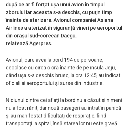
după ce ar fi forţat uşa unui avion în timpul
zborului iar aceasta s-a deschis, cu puţin timp
înainte de aterizare. Avionul companiei Asiana
Airlines a aterizat în siguranţă vineri pe aeroportul
din oraşul sud-coreean Daegu,
relatează Agerpres.
Avionul, care avea la bord 194 de persoane,
decolase cu circa o oră înainte de pe insula Jeju,
când uşa s-a deschis brusc, la ora 12:45, au indicat
oficiali ai aeroportului şi surse din industrie.
Niciunul dintre cei aflaţi la bord nu a căzut şi nimeni
nu a fost rănit, dar nouă pasageri au intrat în panică
şi au manifestat dificultăţi de respiraţie, fiind
transportaţi la spital, însă starea lor nu este gravă.