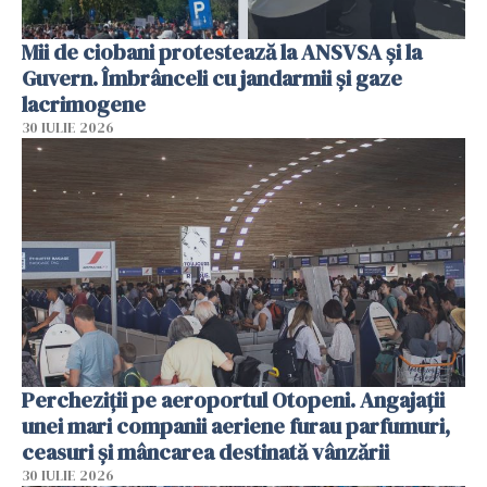
Mii de ciobani protestează la ANSVSA și la
Guvern. Îmbrânceli cu jandarmii și gaze
lacrimogene
30 IULIE 2026
Percheziții pe aeroportul Otopeni. Angajații
unei mari companii aeriene furau parfumuri,
ceasuri și mâncarea destinată vânzării
30 IULIE 2026