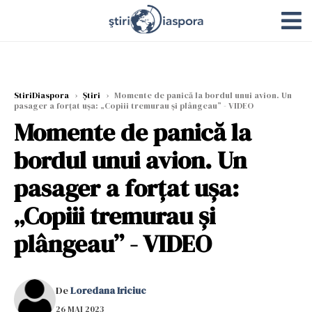
StiriDiaspora
›
Știri
›
Momente de panică la bordul unui avion. Un
pasager a forţat uşa: „Copiii tremurau şi plângeau” - VIDEO
Momente de panică la
bordul unui avion. Un
pasager a forţat uşa:
„Copiii tremurau şi
plângeau” - VIDEO
De
Loredana Iriciuc
26 MAI 2023