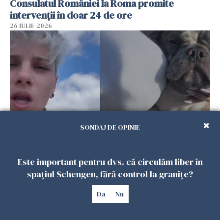
Consulatul României la Roma promite
intervenții în doar 24 de ore
26 IULIE 2026
SONDAJ DE OPINIE
Ce a pățit o româncă în timp ce își plimba
câinele în Germania. Mesajul ei a stârnit
Este important pentru dvs. că circulăm liber în
dezbateri aprinse
spațiul Schengen, fără control la granițe?
25 IULIE 2026
Da
Nu