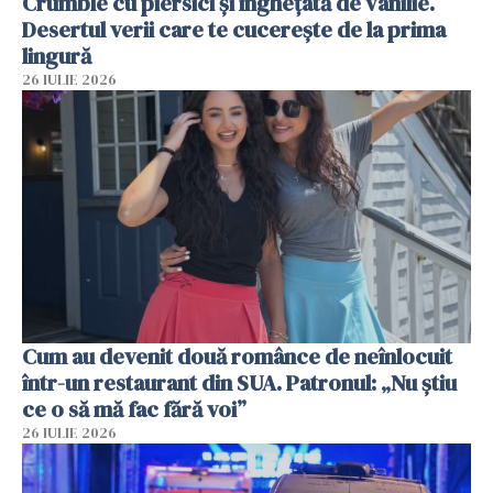
Crumble cu piersici și înghețată de vanilie.
Desertul verii care te cucerește de la prima
lingură
26 IULIE 2026
Cum au devenit două românce de neînlocuit
într-un restaurant din SUA. Patronul: „Nu știu
ce o să mă fac fără voi”
26 IULIE 2026