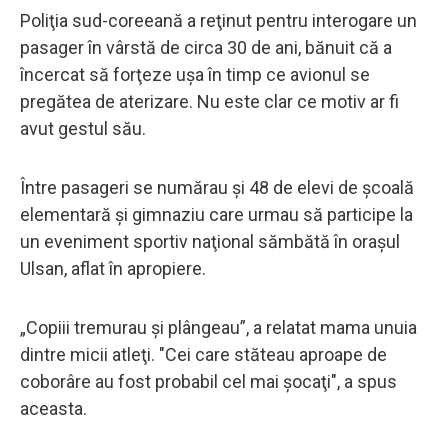
Poliţia sud-coreeană a reţinut pentru interogare un
pasager în vârstă de circa 30 de ani, bănuit că a
încercat să forţeze uşa în timp ce avionul se
pregătea de aterizare. Nu este clar ce motiv ar fi
avut gestul său.
Între pasageri se numărau şi 48 de elevi de şcoală
elementară şi gimnaziu care urmau să participe la
un eveniment sportiv naţional sămbătă în oraşul
Ulsan, aflat în apropiere.
„Copiii tremurau şi plângeau”, a relatat mama unuia
dintre micii atleţi. "Cei care stăteau aproape de
coborâre au fost probabil cel mai şocaţi", a spus
aceasta.