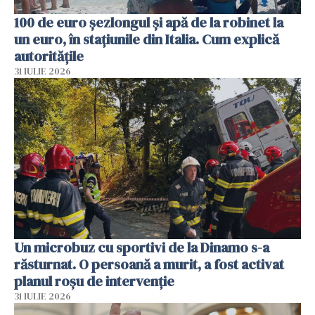
100 de euro șezlongul și apă de la robinet la
un euro, în stațiunile din Italia. Cum explică
autoritățile
31 IULIE 2026
Un microbuz cu sportivi de la Dinamo s-a
răsturnat. O persoană a murit, a fost activat
planul roșu de intervenție
31 IULIE 2026