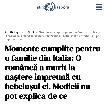
StiriDiaspora
›
Știri
›
Momente cumplite pentru o familie din Italia:
O româncă a murit la naștere împreună cu bebelușul ei. Medicii nu pot
explica de ce
Momente cumplite pentru
o familie din Italia: O
româncă a murit la
naștere împreună cu
bebelușul ei. Medicii nu
pot explica de ce