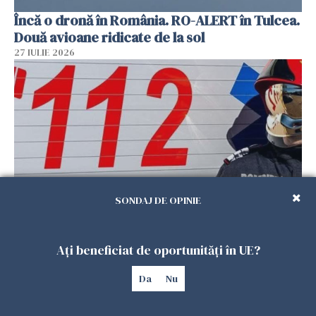
Încă o dronă în România. RO-ALERT în Tulcea.
Două avioane ridicate de la sol
27 IULIE 2026
SONDAJ DE OPINIE
Mobilizare în Buzău. Pompierii au efectuat
căutări, după ce un bărbat a anunțat la 112 că a
Ați beneficiat de oportunități în UE?
văzut un obiect luminos
Da
Nu
27 IULIE 2026