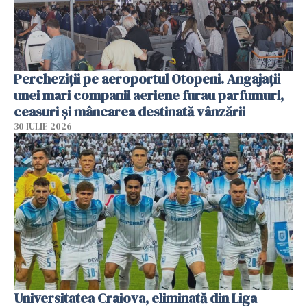
Percheziții pe aeroportul Otopeni. Angajații
unei mari companii aeriene furau parfumuri,
ceasuri și mâncarea destinată vânzării
30 IULIE 2026
Universitatea Craiova, eliminată din Liga