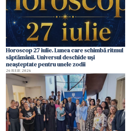
Horoscop 27 iulie. Lunea care schimbă ritmul
săptămânii. Universul deschide uși
neașteptate pentru unele zodii
26 IULIE 2026