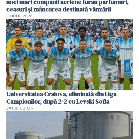
unei mari companii aeriene furau parfumuri,
ceasuri și mâncarea destinată vânzării
30 IULIE 2026
Universitatea Craiova, eliminată din Liga
Campionilor, după 2-2 cu Levski Sofia
29 IULIE 2026