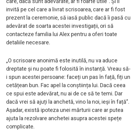
care, dacă sunt adevărate, ar fi foarte utile”. Și îl
invită pe cel care a livrat scrisoarea, care ar fi fost
prezent la ceremonie, să iasă public dacă îi pasă cu
adevărat de soarta acestei investigații, ori să
contacteze familia lui Alex pentru a oferi toate
detaliile necesare.
„O scrisoare anonimă este inutilă, nu va aduce
dreptate și nu poate fi folosită în instanță. Vreau să-
i spun acestei persoane: faceți un pas în față, fiți un
cetățean bun. Fac apel la conștiința lui. Dacă ceea
ce spui este adevărat, nu ai de ce să te temi. Dar
dacă vrei să ajuți la anchetă, vino la noi, ieși în față”.
Așadar, există ipoteza unei mărturii care ar putea
ajuta la rezolvare anchetei asupra acestei spețe
complicate.