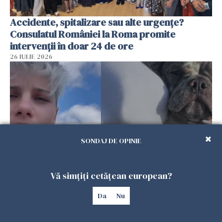
Accidente, spitalizare sau alte urgențe?
Consulatul României la Roma promite
intervenții în doar 24 de ore
26 IULIE 2026
SONDAJ DE OPINIE
Vă simțiți cetățean european?
Ce a pățit o româncă în timp ce își plimba
câinele în Germania. Mesajul ei a stârnit
Da
Nu
dezbateri aprinse
25 IULIE 2026