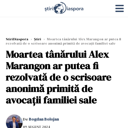
StiriDiaspora
›
Știri
›
Moartea tânărului Alex Marangon ar putea fi
rezolvată de o scrisoare anonimă primită de avocații familiei sale
Moartea tânărului Alex
Marangon ar putea fi
rezolvată de o scrisoare
anonimă primită de
avocații familiei sale
De
Bogdan Bolojan
09 AUGUST 2024