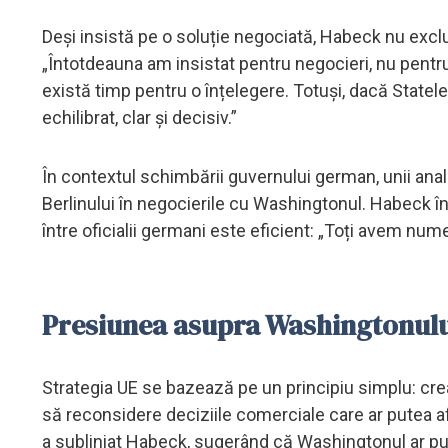
Deși insistă pe o soluție negociată, Habeck nu excl
„Întotdeauna am insistat pentru negocieri, nu pentru
există timp pentru o înțelegere. Totuși, dacă Statel
echilibrat, clar și decisiv.”
În contextul schimbării guvernului german, unii analiș
Berlinului în negocierile cu Washingtonul. Habeck 
între oficialii germani este eficient: „Toți avem num
Presiunea asupra Washingtonulu
Strategia UE se bazează pe un principiu simplu: cre
să reconsidere deciziile comerciale care ar putea
a subliniat Habeck, sugerând că Washingtonul ar put