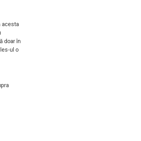
ă acesta
u
ă doar în
les-ul o
upra