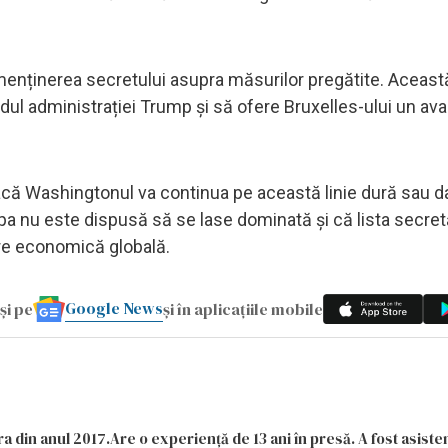
 menținerea secretului asupra măsurilor pregătite. Aceast
dul administrației Trump și să ofere Bruxelles-ului un ava
ă Washingtonul va continua pe această linie dură sau da
a nu este dispusă să se lase dominată și că lista secret
are economică globală.
Google News
și pe
și în aplicațiile mobile
a din anul 2017.Are o experiență de 13 ani în presă. A fost asiste