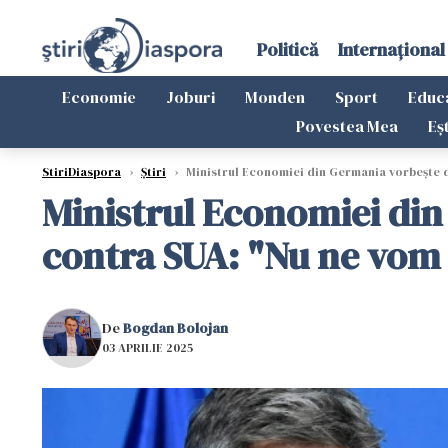
Politică
Internațional
Economie
Joburi
Monden
Sport
Educ
Povestea Mea
Eș
StiriDiaspora
›
Știri
›
Ministrul Economiei din Germania vorbește de
Ministrul Economiei din
contra SUA: "Nu ne vom 
De
Bogdan Bolojan
03 APRILIE 2025