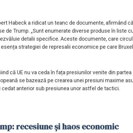
obert Habeck a ridicat un teanc de documente, afirmând c
use de Trump. „Sunt enumerate diverse produse în liste c
ezvăluie detalii specifice. Aceste documente, care circul
tă esența strategiei de represalii economice pe care Bruxel
ind că UE nu va ceda în fața presiunilor venite din partea
 europeană se bazează pe crearea unei presiuni maxime as
cedat anterior sub presiunea unor astfel de tactici.
Trump: recesiune și haos economic