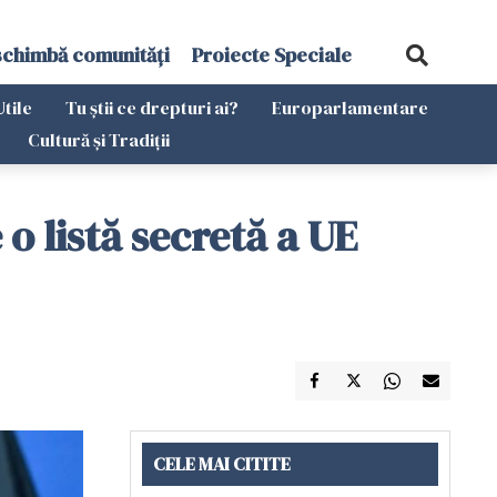
schimbă comunități
Proiecte Speciale
Utile
Tu știi ce drepturi ai?
Europarlamentare
Cultură și Tradiții
 listă secretă a UE
CELE MAI CITITE