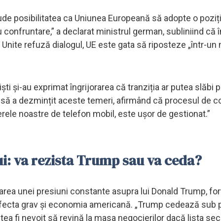
ude posibilitatea ca Uniunea Europeană să adopte o poziț
 confruntare,” a declarat ministrul german, subliniind că 
e Unite refuză dialogul, UE este gata să riposteze „într-u
ti și-au exprimat îngrijorarea că tranziția ar putea slăbi p
însă a dezmințit aceste temeri, afirmând că procesul de 
erele noastre de telefon mobil, este ușor de gestionat.”
i: va rezista Trump sau va ceda?
area unei presiuni constante asupra lui Donald Trump, for
 afecta grav și economia americană. „Trump cedează sub p
ea fi nevoit să revină la masa negocierilor dacă lista sec