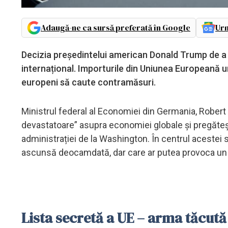
Adaugă-ne ca sursă preferată în Google
Urm
Decizia președintelui american Donald Trump de a im
internațional. Importurile din Uniunea Europeană u
europeni să caute contramăsuri.
Ministrul federal al Economiei din Germania, Rober
devastatoare” asupra economiei globale și pregăte
administrației de la Washington. În centrul acestei s
ascunsă deocamdată, dar care ar putea provoca u
Lista secretă a UE – arma tăcută