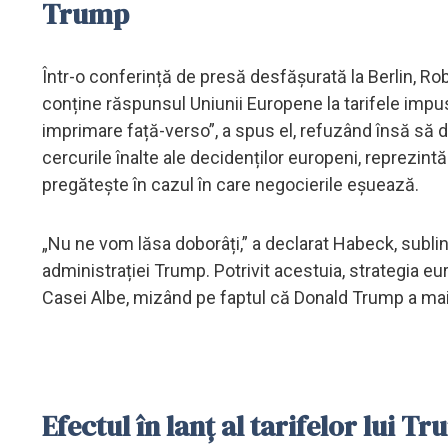
Trump
Într-o conferință de presă desfășurată la Berlin, R
conține răspunsul Uniunii Europene la tarifele imp
imprimare față-verso”, a spus el, refuzând însă să d
cercurile înalte ale decidenților europeni, reprezin
pregătește în cazul în care negocierile eșuează.
„Nu ne vom lăsa doborâți,” a declarat Habeck, sublini
administrației Trump. Potrivit acestuia, strategia
Casei Albe, mizând pe faptul că Donald Trump a mai 
Efectul în lanț al tarifelor lui 