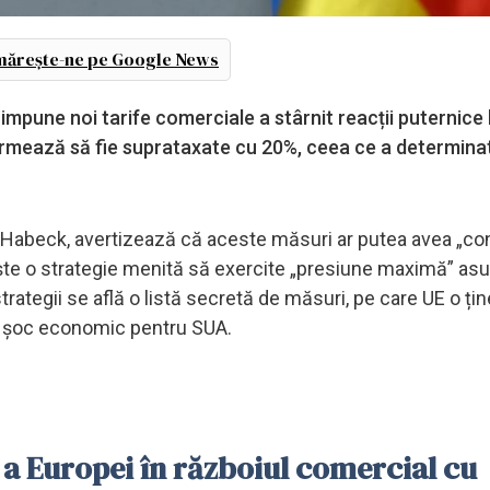
ărește-ne pe Google News
pune noi tarife comerciale a stârnit reacții puternice l
rmează să fie suprataxate cu 20%, ceea ce a determinat 
t Habeck, avertizează că aceste măsuri ar putea avea „c
ște o strategie menită să exercite „presiune maximă” as
trategii se află o listă secretă de măsuri, pe care UE o țin
n șoc economic pentru SUA.
 a Europei în războiul comercial cu