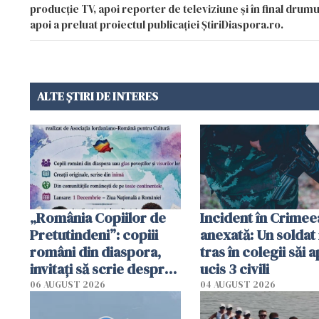
producție TV, apoi reporter de televiziune și în final drumul
apoi a preluat proiectul publicației ȘtiriDiaspora.ro.
ALTE ȘTIRI DE INTERES
„România Copiilor de
Incident în Crimee
Pretutindeni”: copiii
anexată: Un soldat 
români din diaspora,
tras în colegii săi a
invitați să scrie despre
ucis 3 civili
România într-un volum
06 AUGUST 2026
04 AUGUST 2026
special