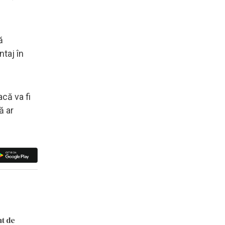
ă
ntaj în
că va fi
ă ar
nt de