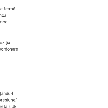
ie fermă.
încă
n mod
oziția
coordonare
țându-l
resiune,”
retă a UE