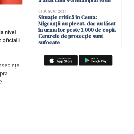
a aflat cum s-a întâmplat totul
05 AUGUST 2026
Situație critică în Ceuta:
Migranții au plecat, dar au lăsat
în urma lor peste 1.000 de copii.
a nivel
Centrele de protecție sunt
oficialii
sufocate
onsecințe
upra
e