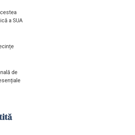
acestea
mică a SUA
ecințe
inală de
esențiale
tită