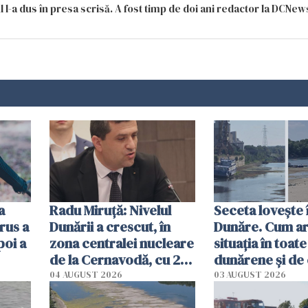
 l-a dus în presa scrisă. A fost timp de doi ani redactor la DCNews
a
Radu Miruţă: Nivelul
Seceta lovește 
rus a
Dunării a crescut, în
Dunăre. Cum ar
poi a
zona centralei nucleare
situația în toate
de la Cernavodă, cu 2
dunărene și de
cm faţă de ziua trecută
România resim
04 AUGUST 2026
03 AUGUST 2026
efectele, deși a