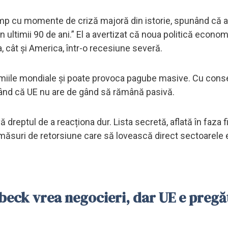
mp cu momente de criză majoră din istorie, spunând că 
in ultimii 90 de ani.” El a avertizat că noua politică econo
, cât și America, într-o recesiune severă.
omiile mondiale și poate provoca pagube masive. Cu cons
izând că UE nu are de gând să rămână pasivă.
 dreptul de a reacționa dur. Lista secretă, aflată în faza f
măsuri de retorsiune care să lovească direct sectoarele 
eck vrea negocieri, dar UE e pregă