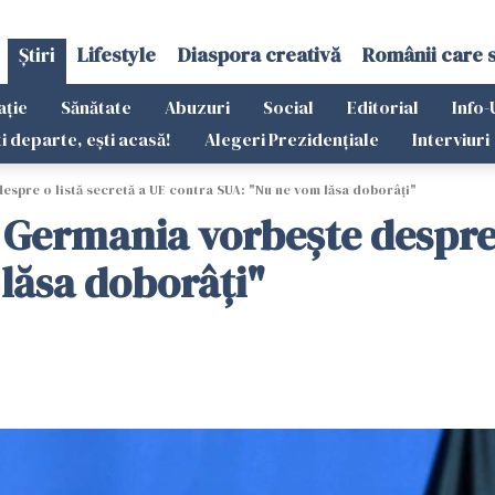
Știri
Lifestyle
Diaspora creativă
Românii care 
ație
Sănătate
Abuzuri
Social
Editorial
Info-
ti departe, ești acasă!
Alegeri Prezidențiale
Interviuri
spre o listă secretă a UE contra SUA: "Nu ne vom lăsa doborâți"
 Germania vorbește despre o
lăsa doborâți"