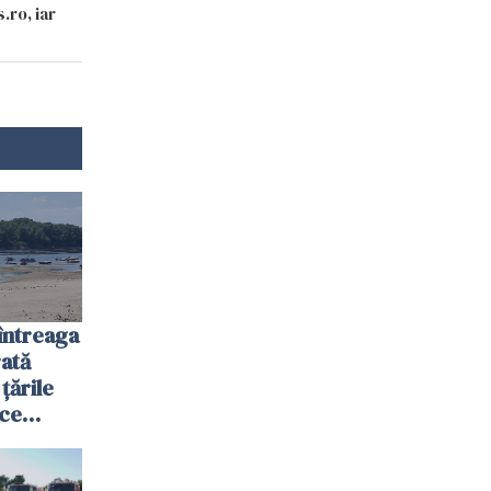
.ro, iar
întreaga
ată
 țările
 ce
te
 plouat