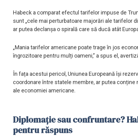
Habeck a comparat efectul tarifelor impuse de Tru
sunt „cele mai perturbatoare majorări ale tarifelor d
ar putea declanșa o spirală care să ducă atât Europa
„Mania tarifelor americane poate trage în jos econ
îngrozitoare pentru mulți oameni,” a spus el, avert
În fața acestui pericol, Uniunea Europeană își rezervă
coordonare între statele membre, ar putea conține 
ale economiei americane.
Diplomație sau confruntare? Hab
pentru răspuns