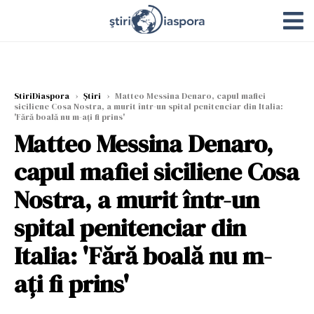
StiriDiaspora
›
Știri
›
Matteo Messina Denaro, capul mafiei
siciliene Cosa Nostra, a murit într-un spital penitenciar din Italia:
'Fără boală nu m-ați fi prins'
Matteo Messina Denaro,
capul mafiei siciliene Cosa
Nostra, a murit într-un
spital penitenciar din
Italia: 'Fără boală nu m-
ați fi prins'