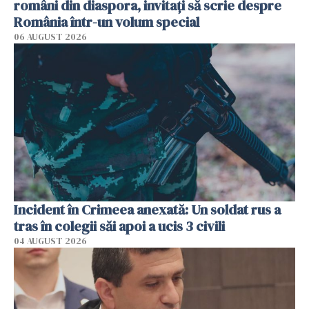
români din diaspora, invitați să scrie despre
România într-un volum special
06 AUGUST 2026
Incident în Crimeea anexată: Un soldat rus a
tras în colegii săi apoi a ucis 3 civili
04 AUGUST 2026