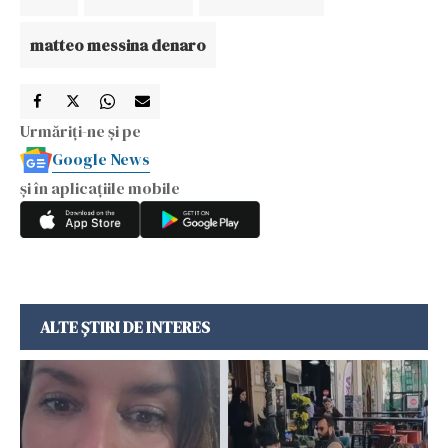
matteo messina denaro
Urmăriți-ne și pe
Google News
și în aplicațiile mobile
ALTE ȘTIRI DE INTERES