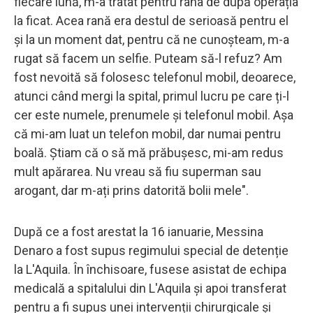
fiecare lună, m-a tratat pentru rana de după operația
la ficat. Acea rană era destul de serioasă pentru el
și la un moment dat, pentru că ne cunoșteam, m-a
rugat să facem un selfie. Puteam să-l refuz? Am
fost nevoită să folosesc telefonul mobil, deoarece,
atunci când mergi la spital, primul lucru pe care ți-l
cer este numele, prenumele și telefonul mobil. Așa
că mi-am luat un telefon mobil, dar numai pentru
boală. Știam că o să mă prăbușesc, mi-am redus
mult apărarea. Nu vreau să fiu superman sau
arogant, dar m-ați prins datorită bolii mele".
După ce a fost arestat la 16 ianuarie, Messina
Denaro a fost supus regimului special de detenție
la L'Aquila. În închisoare, fusese asistat de echipa
medicală a spitalului din L'Aquila și apoi transferat
pentru a fi supus unei intervenții chirurgicale și