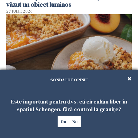
văzut un obiect luminos
27 IULIE 2026
SONDAJ DE OPINIE
Crumble cu piersici și înghețată de vanilie.
Desertul verii care te cucerește de la prima
Este important pentru dvs. că circulăm liber în
lingură
spațiul Schengen, fără control la granițe?
26 IULIE 2026
Da
Nu