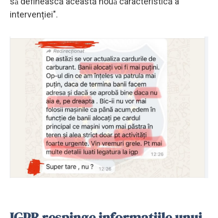
sǎ definească această nouǎ caracteristică a
intervenției".
IGPR respinge informaţiile unui