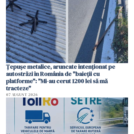
Țepușe metalice, aruncate intenționat pe
autostrăzi în România de "baieții cu
platforme": "Mi-au cerut 1200 lei să mă
tracteze"
07 AUGUST 2026