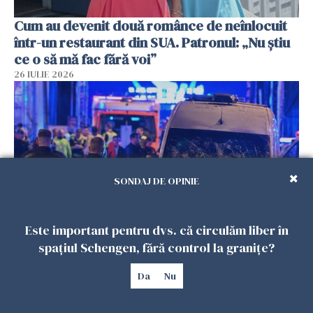
Cum au devenit două românce de neînlocuit
într-un restaurant din SUA. Patronul: „Nu știu
ce o să mă fac fără voi”
26 IULIE 2026
SONDAJ DE OPINIE
Este important pentru dvs. că circulăm liber în
spațiul Schengen, fără control la granițe?
Teroare la Berlin, în timpul Gay Pride: o dubiță
a intrat în mulțime. Un mort și 15 răniți
Da
Nu
26 IULIE 2026