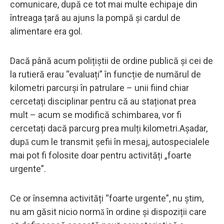
comunicare, după ce tot mai multe echipaje din
întreaga țară au ajuns la pompă și cardul de
alimentare era gol.
Dacă până acum polițiștii de ordine publică și cei de
la rutieră erau “evaluați” în funcție de numărul de
kilometri parcurși în patrulare – unii fiind chiar
cercetați disciplinar pentru că au staționat prea
mult – acum se modifică schimbarea, vor fi
cercetați dacă parcurg prea mulți kilometri.Așadar,
dupǎ cum le transmit șefii în mesaj, autospecialele
mai pot fi folosite doar pentru activități „foarte
urgente”.
Ce or însemna activități “foarte urgente”, nu ştim,
nu am găsit nicio normǎ în ordine și dispoziții care