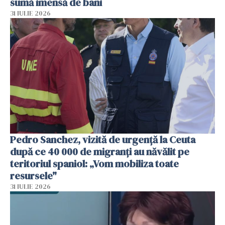
sumă imensă de bani
31 IULIE 2026
Pedro Sanchez, vizită de urgență la Ceuta
după ce 40 000 de migranți au năvălit pe
teritoriul spaniol: „Vom mobiliza toate
resursele"
31 IULIE 2026