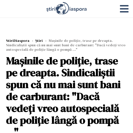
StiriDiaspora
›
Știri
›
Mașinile de poliție, trase pe dreapta.
Sindicaliștii spun că nu mai sunt bani de carburant: "Dacă vedeți vreo
autospecială de poliție lângă o pompă ..."
Mașinile de poliție, trase
pe dreapta. Sindicaliștii
spun că nu mai sunt bani
de carburant: "Dacă
vedeți vreo autospecială
de poliție lângă o pompă
..."