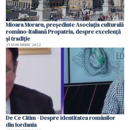
Mioara Moraru, președinte Asociația culturală
româno-italiană Propatria, despre excelență
și tradiție
25 NOIEMBRIE 2022
De Ce Citim - Despre identitatea românilor
din Iordania