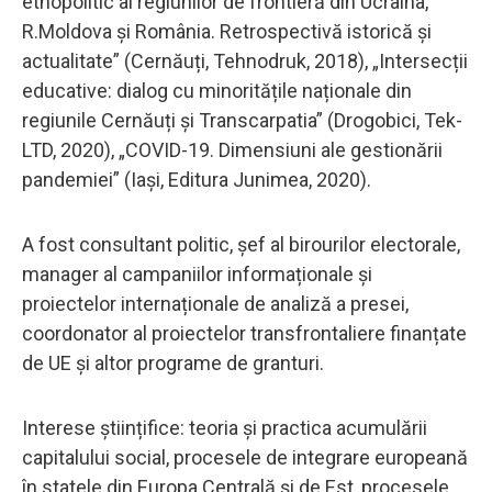
etnopolitic al regiunilor de frontieră din Ucraina,
R.Moldova și România. Retrospectivă istorică și
actualitate” (Cernăuți, Tehnodruk, 2018), „Intersecții
educative: dialog cu minoritățile naționale din
regiunile Cernăuți și Transcarpatia” (Drogobici, Tek-
LTD, 2020), „COVID-19. Dimensiuni ale gestionării
pandemiei” (Iași, Editura Junimea, 2020).
A fost consultant politic, șef al birourilor electorale,
manager al campaniilor informaționale și
proiectelor internaționale de analiză a presei,
coordonator al proiectelor transfrontaliere finanțate
de UE și altor programe de granturi.
Interese științifice: teoria și practica acumulării
capitalului social, procesele de integrare europeană
în statele din Europa Centrală și de Est, procesele