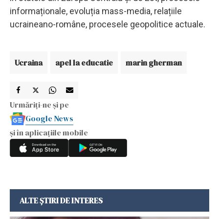
informaționale, evoluția mass-media, relațiile
ucraineano-române, procesele geopolitice actuale.
Ucraina
apel la educatie
marin gherman
Urmăriți-ne și pe
Google News
și în aplicațiile mobile
ALTE ȘTIRI DE INTERES