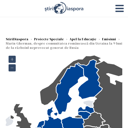
StiriDiaspora
›
Proiecte Speciale
›
Apel la Educație
›
Emisiuni
›
Marin Gherman, despre comunitatea românească din Ucraina la 9 luni
de la războiul neprovocat generat de Rusia
+
−