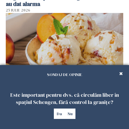
au dat alarma
25 IULIE 2026
SONDAJ DE OPINIE
Înghețata de casă cu nectarine care
cucerește vara. Rețeta fără aparat, gata din
Este important pentru dvs. că circulăm liber în
câteva ingrediente
spațiul Schengen, fără control la granițe?
25 IULIE 2026
Da
Nu