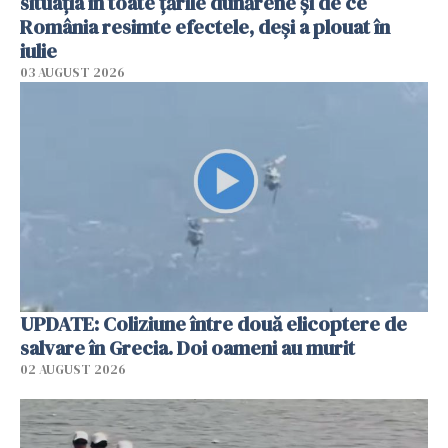
situația în toate țările dunărene și de ce
România resimte efectele, deși a plouat în
iulie
03 AUGUST 2026
UPDATE: Coliziune între două elicoptere de
salvare în Grecia. Doi oameni au murit
02 AUGUST 2026