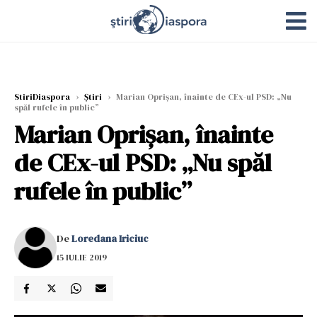
StiriDiaspora
›
Știri
›
Marian Oprișan, înainte de CEx-ul PSD: „Nu
spăl rufele în public”
Marian Oprișan, înainte
de CEx-ul PSD: „Nu spăl
rufele în public”
De
Loredana Iriciuc
15 IULIE 2019