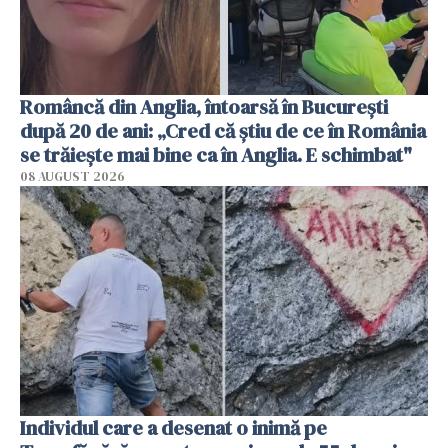
Româncă din Anglia, întoarsă în București
după 20 de ani: „Cred că știu de ce în România
se trăiește mai bine ca în Anglia. E schimbat"
08 AUGUST 2026
Individul care a desenat o inimă pe