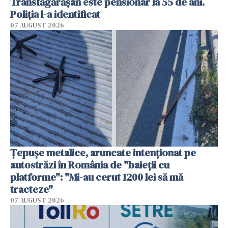
Transfăgărășan este pensionar la 55 de ani.
Poliția l-a identificat
07 AUGUST 2026
Țepușe metalice, aruncate intenționat pe
autostrăzi în România de "baieții cu
platforme": "Mi-au cerut 1200 lei să mă
tracteze"
07 AUGUST 2026