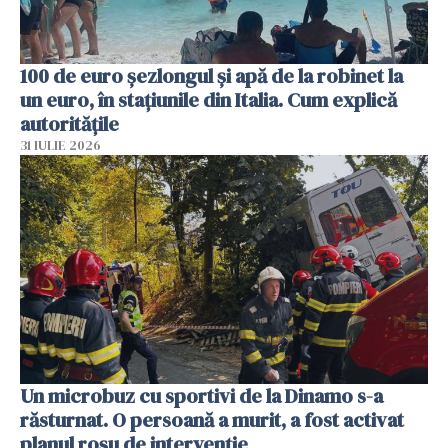
100 de euro șezlongul și apă de la robinet la
un euro, în stațiunile din Italia. Cum explică
autoritățile
31 IULIE 2026
Un microbuz cu sportivi de la Dinamo s-a
răsturnat. O persoană a murit, a fost activat
planul roșu de intervenție