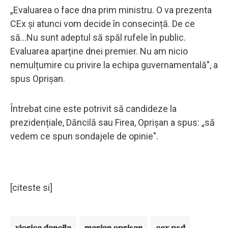
„Evaluarea o face dna prim ministru. O va prezenta
CEx și atunci vom decide în consecință. De ce
să...Nu sunt adeptul să spăl rufele în public.
Evaluarea aparține dnei premier. Nu am nicio
nemulțumire cu privire la echipa guvernamentală", a
spus Oprișan.
Întrebat cine este potrivit să candideze la
prezidențiale, Dăncilă sau Firea, Oprișan a spus: „să
vedem ce spun sondajele de opinie".
[citeste si]
viorica dancila
marian oprisan
cex psd