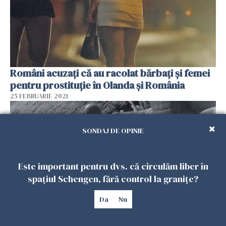
Români acuzaţi că au racolat bărbaţi şi femei
pentru prostituţie în Olanda şi România
25 FEBRUARIE 2021
SONDAJ DE OPINIE
Este important pentru dvs. că circulăm liber în
spațiul Schengen, fără control la granițe?
Da
Nu
Opt români trimişi în judecată după ce au