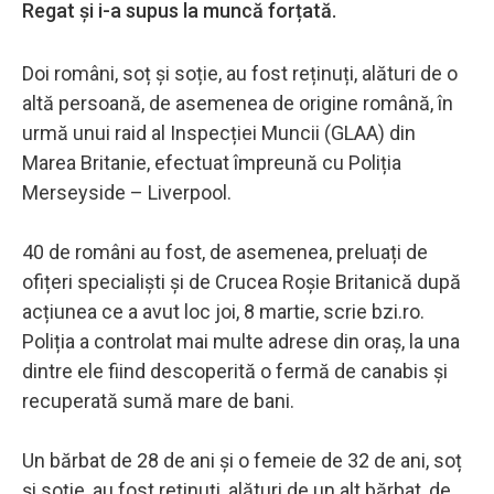
Regat și i-a supus la muncă forțată.
Doi români, soț și soție, au fost reținuți, alături de o
altă persoană, de asemenea de origine română, în
urmă unui raid al Inspecției Muncii (GLAA) din
Marea Britanie, efectuat împreună cu Poliția
Merseyside – Liverpool.
40 de români au fost, de asemenea, preluați de
ofițeri specialiști și de Crucea Roșie Britanică după
acțiunea ce a avut loc joi, 8 martie, scrie bzi.ro.
Poliția a controlat mai multe adrese din oraș, la una
dintre ele fiind descoperită o fermă de canabis și
recuperată sumă mare de bani.
Un bărbat de 28 de ani și o femeie de 32 de ani, soț
și soție, au fost reținuți, alături de un alt bărbat, de