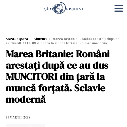
StiriDiaspora
›
Abuzuri
›
Marea Britanie: Români arestați după ce
au dus MUNCITORI din țară la muncă forțată. Sclavie modernă
Marea Britanie: Români
arestați după ce au dus
MUNCITORI din țară la
muncă forțată. Sclavie
modernă
14 MARTIE 2018