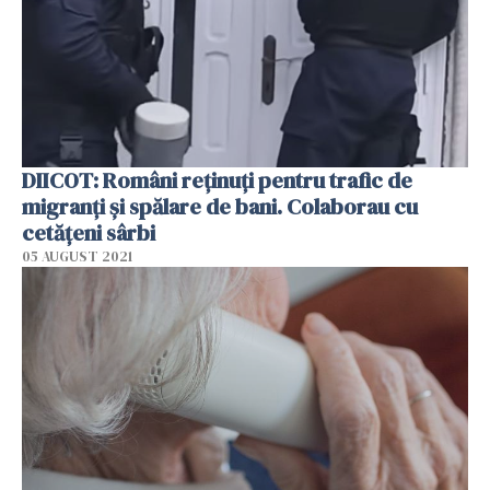
DIICOT: Români reţinuţi pentru trafic de
migranţi şi spălare de bani. Colaborau cu
cetăţeni sârbi
05 AUGUST 2021