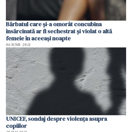
Bărbatul care şi-a omorât concubina
însărcinată ar fi sechestrat şi violat o altă
femeie în aceeaşi noapte
06 IUNIE 2021
UNICEF, sondaj despre violența asupra
copiilor