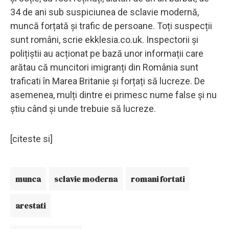
34 de ani sub suspiciunea de sclavie modernă,
muncă forțată și trafic de persoane. Toți suspecții
sunt români, scrie ekklesia.co.uk. Inspectorii și
polițiștii au acționat pe bază unor informații care
arătau că muncitori imigranți din România sunt
traficati în Marea Britanie și forțați să lucreze. De
asemenea, mulți dintre ei primesc nume false și nu
știu când și unde trebuie să lucreze.
[citeste si]
munca
sclavie moderna
romani fortati
arestati