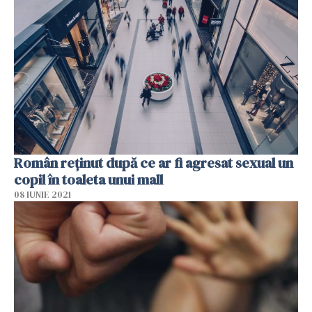
Român reţinut după ce ar fi agresat sexual un
copil în toaleta unui mall
08 IUNIE 2021