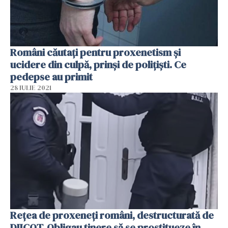
Români căutaţi pentru proxenetism şi
ucidere din culpă, prinşi de poliţişti. Ce
pedepse au primit
28 IULIE 2021
Reţea de proxeneţi români, destructurată de
DIICOT. Obligau tinere să se prostitueze în