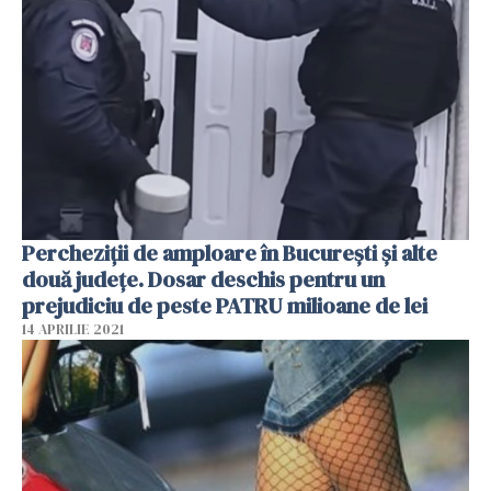
Percheziţii de amploare în Bucureşti şi alte
două judeţe. Dosar deschis pentru un
prejudiciu de peste PATRU milioane de lei
14 APRILIE 2021