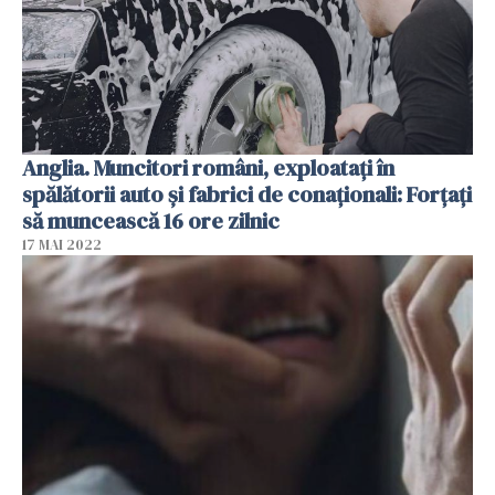
Anglia. Muncitori români, exploatați în
spălătorii auto și fabrici de conaționali: Forțați
să muncească 16 ore zilnic
17 MAI 2022